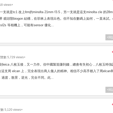
8 views+
支就是tc1 改上ltm的minolta 21mm f3.5，另一支就是這支minolta cle 的28
 CLE的廣角世界 鏡頭類biogon 結構，在菲林上表現出色。但不知在數碼上如何，一直未試
sl2s 等相機上，可能有sensor 優化...
+閱
瀏覽數 5,729 views+
 f2 是老周繼復刻leica 八枚玉後，又一力作。但中國製造賺到錢，總會有失初心，八枚玉時
支周 elcan 上，完全表現出商人傷人的精神。相信不少高手都入了周elcan
像力，過渡，散景，逆光，完全不同。此...
+閱
數 5,120 views+