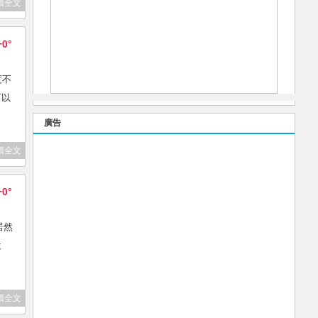
讀全文
+0°
度不
可以
廣告
讀全文
+0°
位居然
設
讀全文