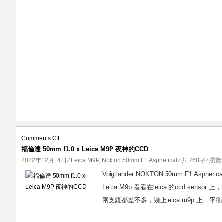
on
Comments Off
福倫達 50mm f1.0 x Leica M9P 夜神的CCD
福
倫
2022年12月14日
⁄
Leica M9P
,
Nokton 50mm F1 Aspherical
⁄ 共 768字 ⁄ 瀏覽
達
Voigtlander NOKTON 50mm F1 
50mm
Leica M9p 看看在leica 的ccd sen
f1.0
兩支鏡都差不多，裝上leica m9p 上，平
x
Leica