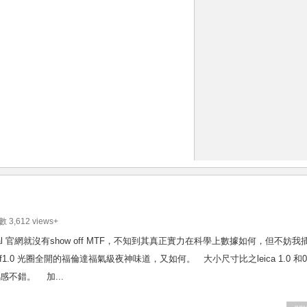
數 3,612 views+
Aspherical 官網就沒有show off MTF，不知到其真正實力在科學上數據如何，但不妨我
sor 上，f1.0 光圈全開的福倫達福氣級夜神味道，又如何。 大小尺寸比之leica 1.0 和0
衡感不錯。 加...