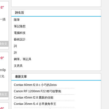
+2°
詩生活
，一插
隨筆
筆記隨想
電腦科技
藝術設計
讀全文
詞
詩
+0°
鋼筆。筆記具
文房具
m9p
片光
最新文章
Contax 60mm f2.8 c 小巧的Zeiss
Canon RF 1200mm F22 輕巧狙擊炮
讀全文
Contax 45mm f2.8 鷹眼的佳能
Contax 35mm f1.4 古早廣角帝王
+0°