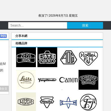
夜深了!
2026年8月7日 星期五
分享本網
相機品牌
在M
類的
讀全文