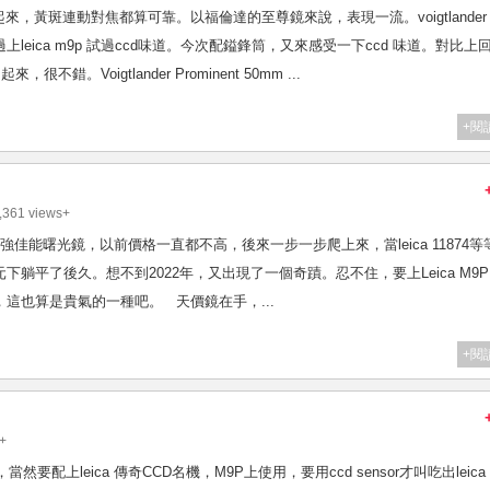
，黃斑連動對焦都算可靠。以福倫達的至尊鏡來說，表現一流。voigtlander
 之前都未裝過上leica m9p 試過ccd味道。今次配鎰鋒筒，又來感受一下ccd 味道。對比上
錯。Voigtlander Prominent 50mm ...
+閱
361 views+
LTM 時代最強佳能曙光鏡，以前價格一直都不高，後來一步一步爬上來，當leica 11874
還在萬元下躺平了後久。想不到2022年，又出現了一個奇蹟。忍不住，要上Leica M9P
這也算是貴氣的一種吧。 天價鏡在手，...
+閱
+
的外型，當然要配上leica 傳奇CCD名機，M9P上使用，要用ccd sensor才叫吃出leica