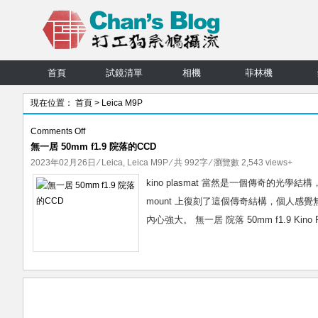
首頁
試鏡清單
相機
菲林機
現在位置：
首頁
> Leica M9P
on
Comments Off
無一居 50mm f1.9 院落的CCD
無
一
2023年02月26日
⁄
Leica
,
Leica M9P
⁄ 共 992字 ⁄ 瀏覽數 2,543 views+
居
kino plasmat 當然是一個傳奇的
50mm
mount 上復刻了這個傳奇結構，個人
f1.9
內心強大。 無一居 院落 50mm f1.9 Kino
院
落
的
CCD