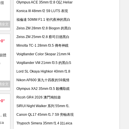
Olympus ACE 35mm f2.8 O記 Heliar
像很
Konica III 48mm f2 S9 LUTS 表現
福倫達 50MM F1.1 初代夜神的黑白
讀全文
Zeiss ZM 28mm f2.8 Biogon 的黑白
Zeiss ZM 25mm f2.8 蔡司日德黑白
+0°
Minolta TC-1 28mm f3.5 傳奇神鏡
Voigtlander Color Skopar 21mm f4
個體
a
Voigtlander VM 21mm f3.5 的黑白S
Lord SL Okaya Highkor 40mm f1.8
Nikon AF600 第九十四夜的S9風情
讀全文
Olympus XA2 35mm f3.5 殺機取鏡
Ricoh GR4 2026 澳門鳩拍遊
+0°
SIRUI Night Walker 系列 55mm f1.
Canon QL17 45mm f1.7 S9 旁軸表現
理，鏡
ca
Thypoch Simera 35mm f1.4 比Leica