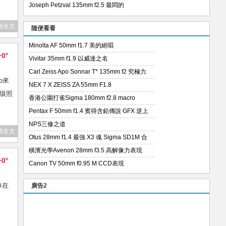
Joseph Petzval 135mm f2.5 最悶的
讀全文
随便看看
Minolta AF 50mm f1.7 美的絕唱
+0°
Vivitar 35mm f1.9 以威達之名
Carl Zeiss Apo Sonnar T* 135mm f2 究極力
p來
NEX 7 X ZEISS ZA 55mm F1.8
圾照
香港公園打雀Sigma 180mm f2.8 macro
Pentax F 50mm f1.4 賓得含鉛傳說 GFX 逆上
NPS三修之道
讀全文
Otus 28mm f1.4 最強 X3 魂 Sigma SD1M 合
橫濱光學Avenon 28mm f3.5 高解像力表現
+0°
Canon TV 50mm f0.95 M CCD表現
像在
廣告2