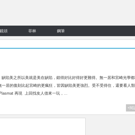
鏡頭
菲林
鋼筆
光學結構，缺陷美之所以美就是美在缺陷，錯得好比好得好更難得。無一居和宮崎光學都
感覺無一居的復刻比起宮崎的更瘋狂，皆因缺陷美更強烈。受不受得住，還要看人
 Plasmat 再現 上回找友人借來一玩，...
+閱