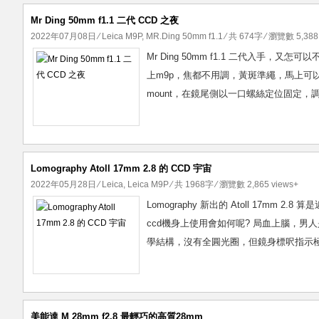
Mr Ding 50mm f1.1 二代 CCD 之夜
2022年07月08日
⁄
Leica M9P
,
MR.Ding 50mm f1.1
⁄ 共 674字 ⁄ 瀏覽數 5,388
Mr Ding 50mm f1.1 二代入手，
上m9p，焦都不用調，黃斑準繩，馬上
mount，在鏡尾側以一口螺絲定位固定，調
Lomography Atoll 17mm 2.8 的 CCD 宇宙
2022年05月28日
⁄
Leica
,
Leica M9P
⁄ 共 1968字 ⁄ 瀏覽數 2,865 views+
Lomography 新出的 Atoll 17mm
ccd機身上使用會如何呢? 局血上腦，男人是
學結構，沒有全圓光圈，但鏡身標呎指示極
美能達 M 28mm f2.8 最輕巧的高質28mm