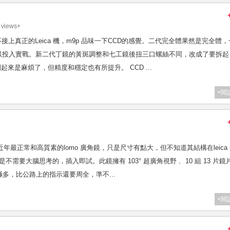
 views+
又怎可以不接上真正的Leica 機，m9p 品味一下CCD的感覺。二代完全體果然是完全體
可以投入實戰。新二代丁鏡的黃斑調整和七工鏡後扭三口螺絲不同，改成了要拆起
起來是麻煩了，但精度和穩定也有所提升。 CCD ...
+閱
 2.8 算是近年最正常和高質素的lomo 廣角鏡，只是尺寸有點大，但不知道其結構在leica 
不需要大腦思考的，插入即試。此鏡擁有 103° 超廣角視野﹐ 10 組 13 片鏡
多，比公路上的指示還要周全，準不...
+閱