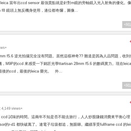
l。leica 當年出ccd sensor 最強賣點就是針對m鏡的旁軸鏡入光入射角的優化。
16mm f8 鏡頭上無反機身使用，邊位都奇爛，圖像...
+閱
ews+
m f5.6 逆光拍攝完全沒有問題。居然這樣神奇?? 難道是因為人品問題，收到
9P的ccd 來感受一下銘匠光學ttartisan 28mm f5.6 的數碼實力。現在leic
的ccd，最後的leica 榮光。 外...
+閱
4,149 views+
終於輪到上leica ccd 試味的時間。這兩年不知是否不能去旅行，人人炒股賺錢消費來平衡心
or的r-d1 都快破萬了。連電子垃圾都追，無眼睇。繼續享受fullframe ccd 的lei