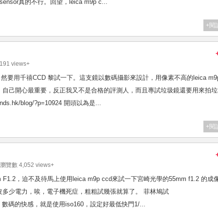
sor真的不行。回望，leica m9p c...
+閱
191 views+
試完菲林，自然要用千禧CCD 黎試一下。這支鏡以數碼攝影來設計，用像素不高的leica m9
，自己開心最重要，反正我又不是合格的評測人，而且專試垃圾鏡還要用來拍垃
s.hk/blog/?p=10924 開頭以為是...
+閱
⁄ 瀏覽數 4,052 views+
5mm F1.2，迫不及待馬上使用leica m9p ccd來試一下宮崎光學的55mm f1.2 的成
沒多少電力，唉，電子機死症，粗粗試幾張就算了。 菲林鳩試
/?p=10865 數碼的快感，就是使用iso160，設定好最低快門1/...