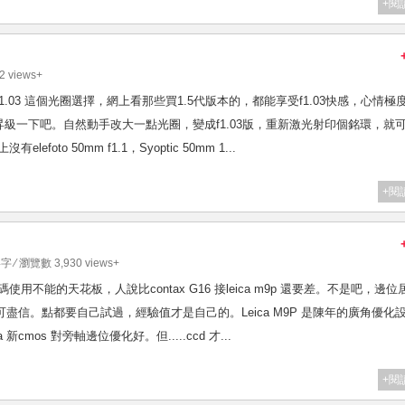
+閱
2 views+
f1.03 這個光圈選擇，網上看那些買1.5代版本的，都能享受f1.03快感，心情極
級一下吧。自然動手改大一點光圈，變成f1.03版，重新激光射印個銘環，就
efoto 50mm f1.1，Syoptic 50mm 1...
+閱
4字 ⁄ 瀏覽數 3,930 views+
LTM 作為數碼使用不能的天花板，人說比contax G16 接leica m9p 還要差。不是吧，邊
論不可盡信。點都要自己試過，經驗值才是自己的。Leica M9P 是陳年的廣角優化
a 新cmos 對旁軸邊位優化好。但.....ccd 才...
+閱