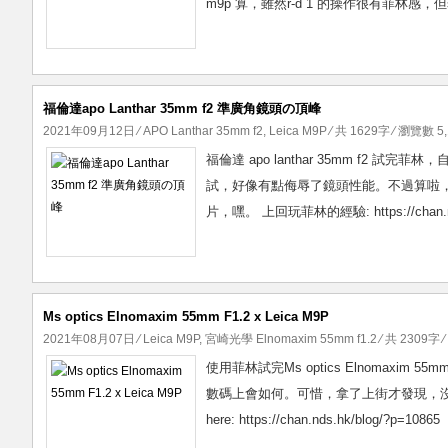
m9p 算，雖然r-d 1 的操作很有菲林感，但sen
福倫達apo Lanthar 35mm f2 準廣角鏡頭の頂峰
2021年09月12日
⁄
APO Lanthar 35mm f2
,
Leica M9P
⁄ 共 1629字 ⁄ 瀏覽數 5,
福倫達 apo lanthar 35mm f2 
試，好像有點侮辱了鏡頭性能。不過算啦
片，嘿。 上回玩菲林的經驗: https://chan.nd
Ms optics Elnomaxim 55mm F1.2 x Leica M9P
2021年08月07日
⁄
Leica M9P
,
宮崎光學 Elnomaxim 55mm f1.2
⁄ 共 2309字 
使用菲林試完Ms optics Elnomaxim 5
數碼上會如何。可惜，拿了上街才發現，
here: https://chan.nds.hk/blog