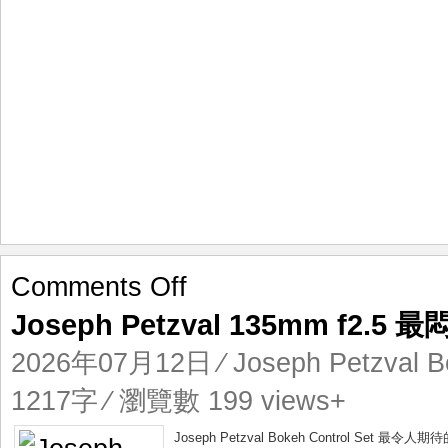
on
Comments Off
Joseph
Joseph Petzval 135mm f2.
Petzval
135mm
2026年07月12日
⁄
Joseph Petzval B
f2.5
最
1217字 ⁄ 瀏覽數 199 views+
悶
的
Joseph Petzval Bokeh Control Set 