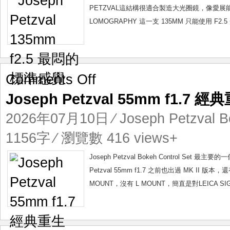
標
PETZVAL這結構很適合製造大光圈鏡，像愛展能 1
準
LOMOGRAPHY 這一支 135MM 只能使用 F
感
覺
on
Comments Off
Joseph
Joseph Petzval 55mm f1.7 經
Petzval
55mm
2026年07月10日
⁄
Joseph Petzval B
f1.7
經
1156字 ⁄ 瀏覽數 416 views+
典
重
Joseph Petzval Bokeh Control 
生
Petzval 55mm f1.7 之前也出過 MK II
MOUNT，沒有 L MOUNT，簡直是對LEICA SI