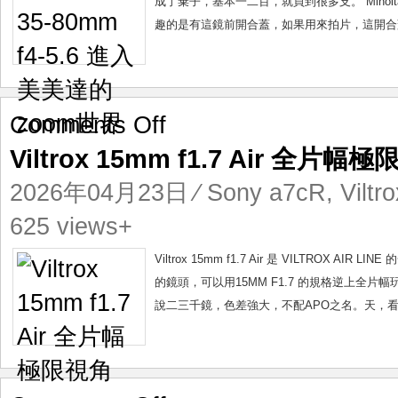
成了棄子，基本一二百，就買到很多支。 Minolta
美
趣的是有這鏡前開合蓋，如果用來拍片，這開合蓋
美
達
的
zoom
世
on
Comments Off
界
Viltrox
Viltrox 15mm f1.7 Air 全片幅
15mm
f1.7
2026年04月23日
⁄
Sony a7cR
,
Viltr
Air
全
625 views+
片
幅
Viltrox 15mm f1.7 Air 是 VILTRO
極
的鏡頭，可以用15MM F1.7 的規格逆上全片幅
限
說二三千鏡，色差強大，不配APO之名。天，看這是
視
角