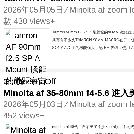
90mm
2026年05月05日
⁄
Minolta af zoom l
f2.5
SP
數 430 views+
A
Mount
Tamron 90mm f2.5 SP 是騰龍的90
騰
其實有不少支TAMRON 90MM MACRO在手，
龍
SONY A7CR 的機能強大，配上五代環，使用 
的
微
距
宇
宙
on
Comments Off
Minolta
Minolta af 35-80mm f4-5.
af
35-
2026年05月03日
⁄
Minolta af zoom l
80mm
f4-
452 views+
5.6
進
minolta af 時代，自家出了不少zoom
入