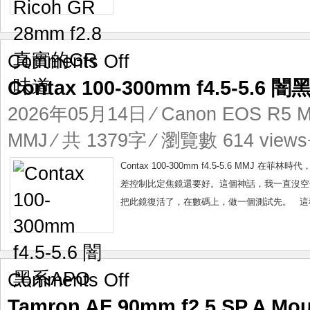
GR
味
道
on
Comments Off
Contax
Contax 100-300mm f4.5-5.6 
100-
300mm
2026年05月14日
⁄
Canon EOS R5 Ma
f4.5-
5.6
MMJ
⁄ 共 1379字 ⁄ 瀏覽數 614 views
闇
黑
Contax 100-300mm f4.5-5.6 MM
系
差控制比定焦鏡還要好。這個神話，我一直沒空
APO
把此鏡復活了，在數碼上，做一個測試先。 這種
on
Comments Off
Tamron
Tamron AF 90mm f2.5 SP A
AF