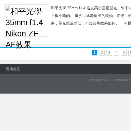
f1.4
Nikon
和平光學 35mm f1.4 這支高仿國產聖光
ZF
上很不錯的。 最少，比老周出的鏡頭，逆光，側光
AF
果，聖光鏡反差低，不知合焦效果如何。 可惜黑
效
果
1
2
3
4
5
返回首頁
Copyright © 2010-2026
Ch