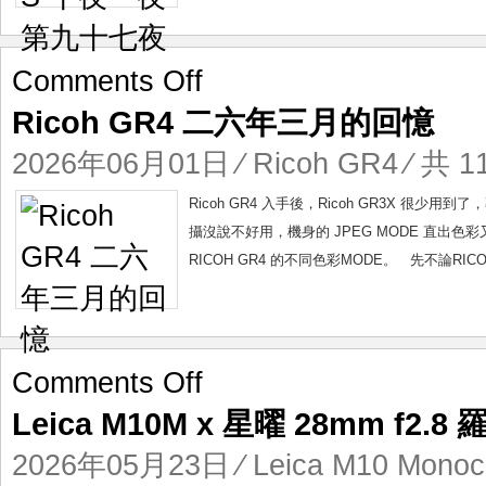
七
夜
on
Comments Off
Ricoh
Ricoh GR4 二六年三月的回憶
GR4
二
2026年06月01日
⁄
Ricoh GR4
⁄ 共 1
六
年
Ricoh GR4 入手後，Ricoh GR3X 
三
攝沒說不好用，機身的 JPEG MODE 直出色
月
RICOH GR4 的不同色彩MODE。 先不論RICOH GR
的
回
憶
on
Comments Off
Leica
Leica M10M x 星曜 28mm f2.
M10M
x
2026年05月23日
⁄
Leica M10 Mono
星