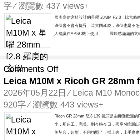
曜
字 ⁄ 瀏覽數 437 views+
28mm
f2.8
國產高仿宮崎設計的星曜 28MM F2.8，比宮
羅
邊位會不會有提昇，這支國產鏡，邊位也是不怎樣
庚
人建議在APSC機上使用。 羅庚感滿滿的玄學
的
玄
學
on
Comments Off
Leica
Leica M10M x Ricoh GR 28m
M10M
x
2026年05月22日
⁄
Leica M10 Mono
Ricoh
GR
920字 ⁄ 瀏覽數 443 views+
28mm
f2.8
Ricoh GR 28mm f2.8 L39 鏡頭是由
真
小，那造工，完美。到今時今日，國產M鏡層出不窮
實
美契合，超型，不用拍照了，插上去，上手磨磨，
的