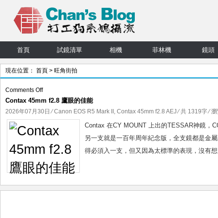
首頁
試鏡清單
相機
菲林機
鏡頭
現在位置：
首頁
> 旺角街拍
on
Comments Off
Contax 45mm f2.8 鷹眼的佳能
Contax
45mm
2026年07月30日
⁄
Canon EOS R5 Mark II
,
Contax 45mm f2.8 AEJ
⁄ 共 1319字 ⁄ 
f2.8
Contax 在CY MOUNT 上出的TESSAR神
鷹
另一支就是一百年周年紀念版，全支鏡都是金屬造，質
眼
得必須入一支，但又因為太標準的表現，沒有想用
的
佳
能