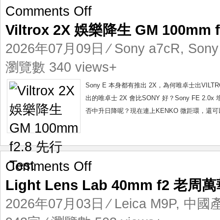
on
Comments Off
Viltrox
Viltrox 2X 娛樂降生 GM 100mm f
2X
娛
2026年07月09日
⁄
Sony a7cR
,
Sony
樂
降
瀏覽數 340 views+
生
GM
Sony E 本身都有推出 2X，為何唯卓士出VILT
100mm
出的唯卓士 2X 會比SONY 好？Sony FE 2.0x
f2.8
否中升日降呢？現在連上KENKO 微距環，還可以實
先
行
Test
on
Comments Off
Light
Light Lens Lab 40mm f2 老周
Lens
Lab
2026年07月03日
⁄
Leica M9P
,
中國
40mm
f2