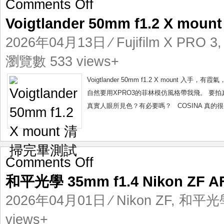
on
Comments Off
Voigtlander
Voigtlander 50mm f1.2 X m
50mm
f1.2
2026年04月13日
⁄
Fujifilm X PRO 3
X
mount
瀏覽數 533 views+
清
掃
Voigtlander 50mm f1.2 X moun
完
自然要用XPRO3的菲林模仿風格帶我飛。 要
畢
真實人眼所見色？有必要嗎？ COSINA 真的很吝嗇，Voig
測
試
on
Comments Off
和
和平光學 35mm f1.4 Nikon ZF 
平
光
2026年04月01日
⁄
Nikon ZF
,
和平光學
學
35mm
views+