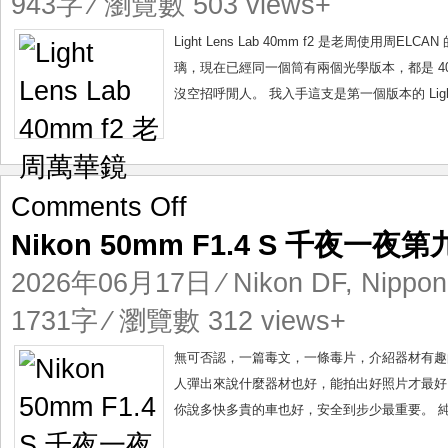
943字 ⁄ 瀏覽數 503 views+
老
周
Light Lens Lab 40mm f2 是老周
萬
璃，現在已經同一個筒有兩個光學版本，都是 40
華
沒空招呼閒人。 我入手這支是第一個版本的 Light Le
鏡
on
Comments Off
Nikon
Nikon 50mm F1.4 S 千夜一夜
50mm
F1.4
2026年06月17日
⁄
Nikon DF
,
Nippon
S
千
1731字 ⁄ 瀏覽數 312 views+
夜
一
無可否認，一篇毒文，一條毒片，介紹器材有趣
夜
人彈出來說什麼器材也好，能拍出好照片才最好。 
第
你說多快多貴的車也好，安全到步少最重要。 純
九
十