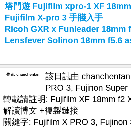
塔門遊 Fujifilm xpro-1 XF 18mm
Fujifilm X-pro 3 手賤入手
Ricoh GXR x Funleader 18mm 
Lensfever Solinon 18mm f5.
該日誌由 chanchenta
作者:
chanchentan
PRO 3
,
Fujinon Supe
轉載請註明:
Fujifilm XF 18mm 
解讀博文
+複製鏈接
關鍵字:
Fujifilm X PRO 3
,
Fujinon