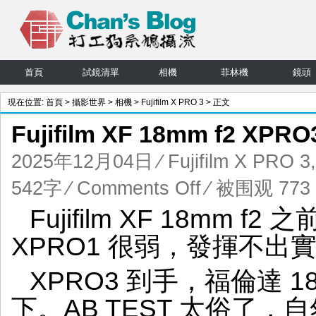
首頁
試鏡清單
相機
菲林機
鏡頭
現在位置:
首頁
>
攝影世界
>
相機
>
Fujifilm X PRO 3
> 正文
Fujifilm XF 18mm f2 XPR
2025年12月04日
⁄
Fujifilm X PRO 3
on
542字
⁄
Comments Off
⁄ 被围观 773 
Fujifilm
Fujifilm XF 18mm 
XF
18mm
XPRO1 很弱，發揮不出
f2
XPRO3
XPRO3 到手，福倫達 
底
力
下。AB TEST 太俗了