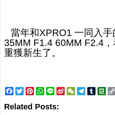
當年和XPRO1 一同入手
35MM F1.4 60MM F
重獲新生了。
Facebook
Twitter
Pinterest
WhatsApp
Line
Sina
WeChat
Telegr
Tumb
D
Weibo
Related Posts: