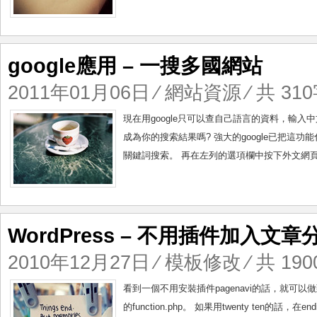
google應用 – 一搜多國網站
2011年01月06日
⁄
網站資源
⁄ 共 310
現在用google只可以查自己語言的資料，輸
成為你的搜索結果嗎? 強大的google已把這功能化為現
關鍵詞搜索。 再在左列的選項欄中按下外文網頁
WordPress – 不用插件加入文章
2010年12月27日
⁄
模板修改
⁄ 共 190
看到一個不用安裝插件pagenavi的話，就可以
的function.php。 如果用twenty ten的話，在endif 前