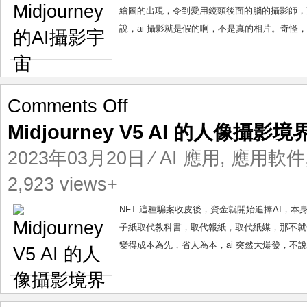
繪圖的出現，令到愛用鏡頭後面的腦的攝影師，
說，ai 攝影就是假的啊，不是真的相片。奇怪，
on
Comments Off
Midjourney
Midjourney V5 AI 的人像攝影境
V5
AI
2023年03月20日
⁄
AI 應用
,
應用軟件
的
人
2,923 views+
像
攝
NFT 這種騙案收皮後，資金就開始追捧AI，
影
子紙取代教科書，取代報紙，取代紙媒，那不就全
境
變得成本為先，省人為本，ai 突然大爆發，不說ch
界