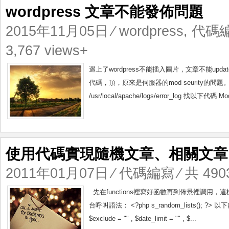
wordpress 文章不能發佈問題
2015年11月05日
⁄
wordpress
,
代碼
3,767 views+
遇上了wordpress不能插入圖片，文章不能
代碼，頂，原來是伺服器的mod seurity的問題。
/usr/local/apache/logs/error_log 找以下代碼 ModS
使用代碼實現隨機文章、相關文章
2011年01月07日
⁄
代碼編寫
⁄ 共 490
先在functions裡寫好函數再到佈景裡調用
台呼叫語法： <?php s_random_lists(); ?> 以下內容加入
$exclude = "" , $date_limit = "" , $...