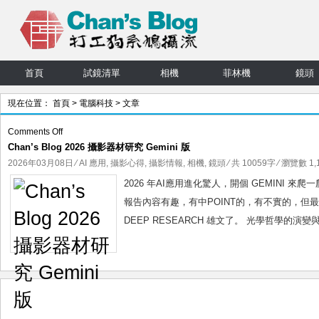
首頁
試鏡清單
相機
菲林機
鏡頭
現在位置：
首頁
>
電腦科技
> 文章
on
Comments Off
Chan’s Blog 2026 攝影器材研究 Gemini 版
Chan’s
Blog
2026年03月08日
⁄
AI 應用
,
攝影心得
,
攝影情報
,
相機
,
鏡頭
⁄ 共 10059字 ⁄ 瀏覽數 1,1
2026
2026 年AI應用進化驚人，開個 GEMINI
攝
報告內容有趣，有中POINT的，有不實的，但最少
影
DEEP RESEARCH 雄文了。 光學哲學的演
器
材
研
究
Gemini
版