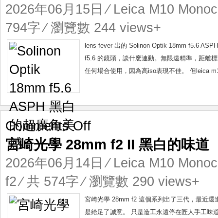
18mm
2026年06月15日
⁄
Leica M10 Mono
f5.6
ASPH
794字 ⁄ 瀏覽數 244 views+
黑
白
lens fever 出的 Solinon Optik 18
的
f5.6 的鏡頭，談什麽連動。無限遠精準，距離
超
任何場合使用，因為高iso表現不佳。 但leica m10
廣
角
美
感
on
Comments Off
宮
宮崎光學 28mm f2 II 黑白的味道
崎
光
2026年06月14日
⁄
Leica M10 Mono
學
28mm
f2
⁄ 共 574字 ⁄ 瀏覽數 290 views+
f2
II
宮崎光學 28mm f2 這個系列出了三代，最
黑
是給足了誠意。 只是造工永遠停在匠人手工味