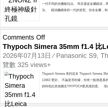
孔
一代不同的光柵板玩法。 而且還是金屬鏡頭，馬
鏡
法。 鏡頭繼續保持一代的造型。但全金屬，有兩
on
Comments Off
Thypoch
Thypoch Simera 35mm f1.4 比
Simera
35mm
2026年07月13日
⁄
Panasonic S9
,
Th
f1.4
比
覽數 325 views+
Leica
11663
Thypoch Simera 系列這支 Thypoch Sime
更
11663 更好。 不論是否吹噓，但有一點倒是真的，這支
強
的特色比其他幾支THYPOCH更具識別度。 現在THY
存
在