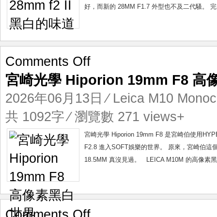
白
好，而新的 28MM F1.7 外型也不及二代騷。 
的
味
道
on
Comments Off
宮
宮崎光學 Hiporion 19mm F8
崎
光
2026年06月13日
⁄
Leica M10 Mono
學
Hiporion
共 1092字 ⁄ 瀏覽數 271 views+
19mm
F8
宮崎光學 Hiporion 19mm F8 是宮崎伯
高
F2.8 進入SOFT娛樂的世界。 原來，宮崎伯這個規格出
像
18.5MM 真沒見過。 LEICA M10M 的高像
素
黑
白
世
界
on
Comments Off