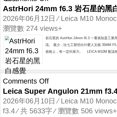
AstrHori
AstrHori 24mm f6.3 岩石星的
24mm
f6.3
2026年06月12日
⁄
Leica M10 Mono
岩
石
瀏覽數 274 views+
星
的
岩石星的 AstrHori 24mm f6.3 一
黑
流。 最少，比七工那些出什麼人文鏡 35MM F
白
規格上，有一定叫座力。 LEICA M10M 配這
感
覺
on
Comments Off
Leica
Leica Super Angulon 21mm
Super
Angulon
2026年06月10日
⁄
Leica M10 Mono
21mm
f3.4
f3.4
⁄ 共 5633字 ⁄ 瀏覽數 506 views+
安