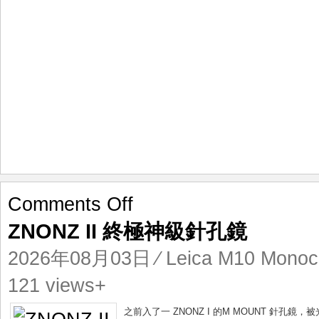
on
Comments Off
ZNONZ
ZNONZ II 終極神級針孔鏡
II
終
2026年08月03日
⁄
Leica M10 Mono
極
神
121 views+
級
針
之前入了一 ZNONZ I 的M MOUNT 針孔