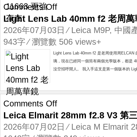
on
Comments Off
Light
Light Lens Lab 40mm f2 老周
Lens
Lab
2026年07月03日
⁄
Leica M9P
,
中國
40mm
f2
943字 ⁄ 瀏覽數 506 views+
老
周
Light Lens Lab 40mm f2 是老周
萬
璃，現在已經同一個筒有兩個光學版本，都是 40
華
沒空招呼閒人。 我入手這支是第一個版本的 Light Le
鏡
on
Comments Off
Leica
Leica Elmarit 28mm f2.8 
Elmarit
28mm
2026年07月02日
⁄
Leica M Elmarit
f2.8
V3