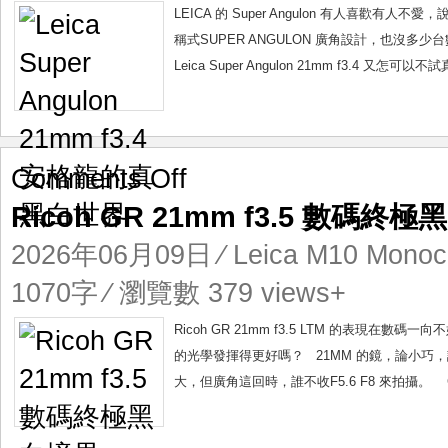
格
LEICA 的 Super Angulon 有人喜歡有
龍
稱式SUPER ANGULON 廣角設計，也沒多
的
Leica Super Angulon 21mm f3.4 又怎
真
黑
白
世
界
on
Comments Off
Ricoh
Ricoh GR 21mm f3.5 數碼終
GR
21mm
2026年06月09日
⁄
Leica M10 Mono
f3.5
數
1070字 ⁄ 瀏覽數 379 views+
碼
終
Ricoh GR 21mm f3.5 LTM 的表現在數碼
極
的光學發揮得更好嗎？ 21MM 的鏡，論小巧，論
黑
大，但廣角這回時，誰不收F5.6 F8 來拍攝。 G
白
境
界