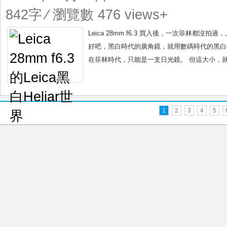
Leica
842字 ⁄ 瀏覽數 476 views+
黑
白
Leica 28mm f6.3 買入後，一次菲林都沒拍
Heliar
好吧，黑白時代的廣角鏡，就用數碼時代的黑白機來
世
在菲林時代，只能是一支日光鏡。 但這大小，就是一
界
1
2
3
4
5