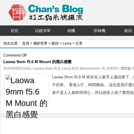
首頁
試鏡清單
相機
菲林機
鏡頭
現在位置：
首頁
>
攝影世界
>
鏡頭
>
Leica
> 文章
on
Comments Off
Laowa 9mm f5.6 M Mount 的黑白感覺
Laowa
9mm
2026年08月04日
⁄
Laowa 9mm f5.6
,
Leica M10 Monochrom
⁄ 共 2040字 ⁄ 瀏覽數 6
f5.6
Laowa 9mm f5.6 M 終於在人家手上
M
不回來。 香港人忙，時間難就。 這也是我不
Mount
來不是人人都有同理心，所以很多人借了東西就像
的
黑
白
感
覺