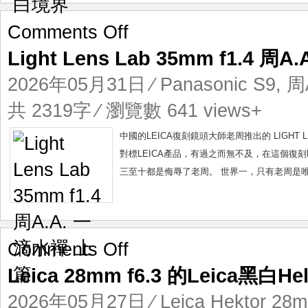
on
Comments Off
Light
Light Lens Lab 35mm f1.4 
Lens
Lab
2026年05月31日
⁄
Panasonic S9
,
周A
35mm
f1.4
共 2319字 ⁄ 瀏覽數 641 views+
周
A.A.
中國的LEICA復刻鏡頭大師老周推出的 LIGHT LENS
一
對標LEICA產品，有過之而無不及，在這個復刻LE
滴
三至十都是侮辱了老周。 世界一，只有老周是唯一
水
禪
上
篇
on
Comments Off
Leica
Leica 28mm f6.3 的Leica黑白He
28mm
f6.3
2026年05月27日
⁄
Leica Hektor 28m
的