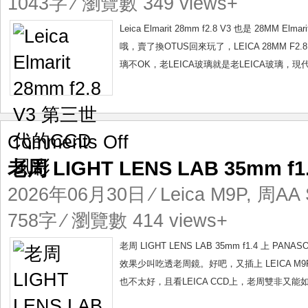
1043字 ⁄ 瀏覽數 349 views+
第
三
Leica Elmarit 28mm f2.8 V3 也是 2
世
哦，賣了換OTUS回來玩了，LEICA 28MM
代
璃不OK，老LEICA玻璃就是老LEICA玻璃，
的
CCD
風
彩
on
Comments Off
老
老周 LIGHT LENS LAB 35mm f
周
LIGHT
2026年06月30日
⁄
Leica M9P
,
周AA S
LENS
LAB
758字 ⁄ 瀏覽數 414 views+
35mm
f1.4
老周 LIGHT LENS LAB 35mm f1.4 上
雙
效果少叫吃透老周鏡。好吧，又插上 LEICA 
非
也不太好，且看LEICA CCD上，老周雙非又能如
CCD
味