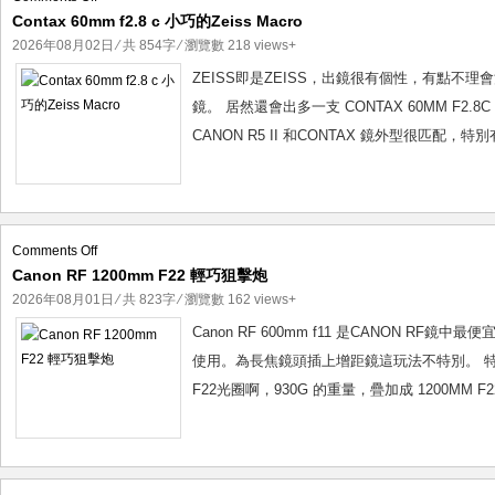
Zeiss
Contax 60mm f2.8 c 小巧的Zeiss Macro
Contax
60mm
Zeis
2026年08月02日
⁄ 共 854字 ⁄ 瀏覽數 218 views+
f2.8
Minol
ZEISS即是ZEISS，出鏡很有個性，有點不理會消
c
Voigtl
鏡。 居然還會出多一支 CONTAX 60MM F
小
Voigt
CANON R5 II 和CONTAX 鏡外型很匹配，
巧
Lord 
的
Niko
Zeiss
Macro
Olymp
Rico
on
Comments Off
Canon RF 1200mm F22 輕巧狙擊炮
Canon
SIRUI
RF
2026年08月01日
⁄ 共 823字 ⁄ 瀏覽數 162 views+
Canon
1200mm
Canon RF 600mm f11 是CANON
Thypo
F22
使用。為長焦鏡頭插上增距鏡這玩法不特別。 特別在，這支
Josep
輕
F22光圈啊，930G 的重量，疊加成 1200MM F2
Conta
巧
Cano
狙
擊
Conta
炮
Cont