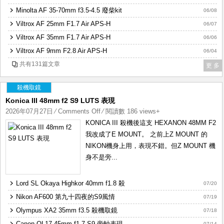
先
Minolta AF 35-70mm f3.5-4.5 廢柴kit
06/08
行
Viltrox AF 25mm F1.7 Air APS-H
06/07
Test
Viltrox AF 35mm F1.7 Air APS-H
06/06
Viltrox AF 9mm F2.8 Air APS-H
06/04
共有131篇文章
更 多
殺機取鏡
Konica III 48mm f2 S9 LUTS 表現
2026年07月27日
⁄
Comments Off
on
⁄ 閱讀數 186 views+
Konica
KONICA III 殺機後這支 HEXANON 48MM F2
III
我改成了E MOUNT。 之前上Z MOUNT 的
48mm
NIKON機身上用，表現不錯。但Z MOUNT 機
f2
身不是旁...
S9
LUTS
Lord SL Okaya Highkor 40mm f1.8 殺
07/20
表
Nikon AF600 第九十四夜的S9風情
07/19
現
Olympus XA2 35mm f3.5 殺機取鏡
07/18
Canon QL17 45mm f1.7 S9 旁軸表現
07/14