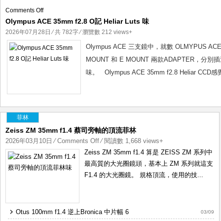
Cano
on
Comments Off
Olympus ACE 35mm f2.8 O記 Heliar Luts 味
Olympus
ACE
2026年07月28日
⁄ 共 782字 ⁄ 瀏覽數 212 views+
35mm
Olympus ACE 三支鏡中，就數 OLMYPUS AC
f2.8
MOUNT 和 E MOUNT 兩款ADAPTER，分別
O
味。 Olympus ACE 35mm f2.8 Heliar CCD感覺
記
Heliar
Luts
味
菲林
Zeiss ZM 35mm f1.4 蔡司旁軸的頂流菲林
2026年03月10日
⁄
Comments Off
on
⁄ 閱讀數 1,668 views+
Zeiss
Zeiss ZM 35mm f1.4 算是 ZEISS ZM 系列中
ZM
最高質的大光圈鏡頭，基本上 ZM 系列就這支
35mm
F1.4 的大光圈鏡。 規格頂流，使用的技...
f1.4
蔡
司
Otus 100mm f1.4 逆上Bronica 中片幅 6
03/09
旁