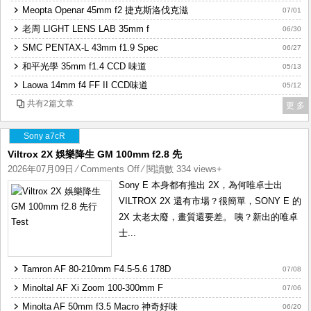
Meopta Openar 45mm f2 捷克斯洛伐克滋
測
07/01
試
老周 LIGHT LENS LAB 35mm f
06/30
SMC PENTAX-L 43mm f1.9 Spec
06/27
和平光學 35mm f1.4 CCD 味道
05/13
Laowa 14mm f4 FF II CCD味道
05/12
共有2篇文章
更 多
Sony a7cR
Viltrox 2X 娛樂降生 GM 100mm f2.8 先
2026年07月09日
⁄
Comments Off
on
⁄ 閱讀數 334 views+
Viltrox
Sony E 本身都有推出 2X，為何唯卓士出
2X
VILTROX 2X 還有市場？很簡單，SONY E 的
娛
2X 太老太廢，畫質還要差。 咦？新出的唯卓
樂
士...
降
生
Tamron AF 80-210mm F4.5-5.6 178D
07/08
GM
MinoltaI AF Xi Zoom 100-300mm F
07/06
100mm
Minolta AF 50mm f3.5 Macro 神奇好味
f2.8
06/20