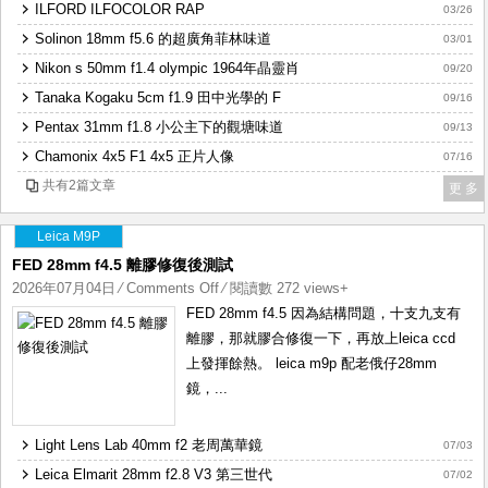
ILFORD ILFOCOLOR RAP
03/26
軸
Solinon 18mm f5.6 的超廣角菲林味道
的
03/01
頂
Nikon s 50mm f1.4 olympic 1964年晶靈肖
09/20
流
Tanaka Kogaku 5cm f1.9 田中光學的 F
09/16
菲
Pentax 31mm f1.8 小公主下的觀塘味道
09/13
林
Chamonix 4x5 F1 4x5 正片人像
味
07/16
共有2篇文章
更 多
Leica M9P
FED 28mm f4.5 離膠修復後測試
2026年07月04日
⁄
Comments Off
on
⁄ 閱讀數 272 views+
FED
FED 28mm f4.5 因為結構問題，十支九支有
28mm
離膠，那就膠合修復一下，再放上leica ccd
f4.5
上發揮餘熱。 leica m9p 配老俄仔28mm
離
鏡，...
膠
修
Light Lens Lab 40mm f2 老周萬華鏡
07/03
復
Leica Elmarit 28mm f2.8 V3 第三世代
07/02
後