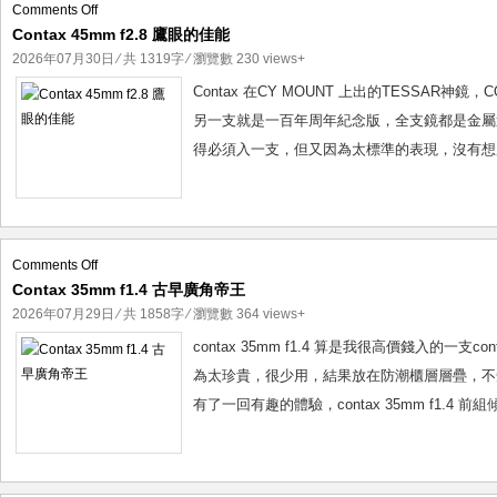
on
Olymp
Comments Off
Contax 45mm f2.8 鷹眼的佳能
Contax
Konic
45mm
2026年07月30日
⁄ 共 1319字 ⁄ 瀏覽數 230 views+
福倫達 
f2.8
Contax 在CY MOUNT 上出的TESSAR神
Zeiss
鷹
另一支就是一百年周年紀念版，全支鏡都是金屬造，質
Zeis
眼
得必須入一支，但又因為太標準的表現，沒有想用
Minol
的
佳
Voigtl
能
Voigt
Lord 
on
Comments Off
Niko
Contax 35mm f1.4 古早廣角帝王
Contax
Olymp
35mm
2026年07月29日
⁄ 共 1858字 ⁄ 瀏覽數 364 views+
Rico
f1.4
contax 35mm f1.4 算是我很高價錢入的
SIRUI
古
為太珍貴，很少用，結果放在防潮櫃層層疊，不
Canon
早
有了一回有趣的體驗，contax 35mm f1.4 
廣
Thypo
角
Josep
帝
Conta
王