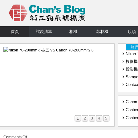
首頁
試鏡清單
相機
菲林機
鏡頭
熱 
Nikon
投影機
投影機
Samya
Conta
Conta
Cont
1
2
3
4
5
Olymp
Konic
福倫達 
on
Comments Off