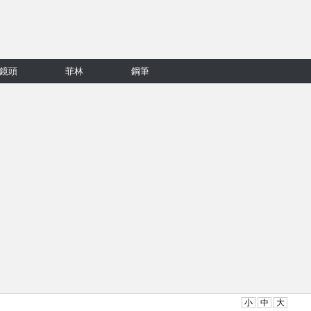
鏡頭
菲林
鋼筆
小
中
大