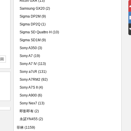
Ricoh GXR
(13)
Samsung GX20
(2)
Sigma DP2M
(9)
Sigma DP2Q
(1)
Sigma SD Quattro H
(10)
Sigma SD1M
(9)
Sony A350
(3)
Sony A7
(19)
返回
Sony A7 IV
(113)
Sony a7cR
(131)
Sony A7RM2
(92)
Sony A7S II
(4)
Sony A900
(6)
Sony Nex7
(13)
即影即有
(2)
永諾YN455
(2)
菲林
(1159)