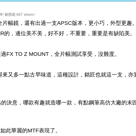
on
ff
⁄ 被围观 687 views+
TTartisan
除了出了一支全片幅鏡，還有出過一支APSC版本，更小巧，外型更趣
50mm
ER的，邊位美不美，好不好，不重要，重要是有缺陷美。
f0.95
Apsc
逆
過FX TO Z MOUNT，全片幅測試享受，沒難度。
上
全
片
果平衡得來又多一點古早味道，這種設計，銘匠也就這一支，亦
幅
格的決意，哪款有趣就造哪一款，有點鋼筆高仿大廠的末
有如此華麗的MTF表現了。