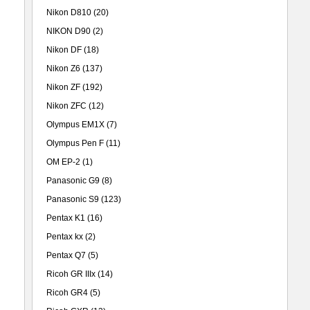
Nikon D810
(20)
NIKON D90
(2)
Nikon DF
(18)
Nikon Z6
(137)
Nikon ZF
(192)
Nikon ZFC
(12)
Olympus EM1X
(7)
Olympus Pen F
(11)
OM EP-2
(1)
Panasonic G9
(8)
Panasonic S9
(123)
Pentax K1
(16)
Pentax kx
(2)
Pentax Q7
(5)
Ricoh GR IIIx
(14)
Ricoh GR4
(5)