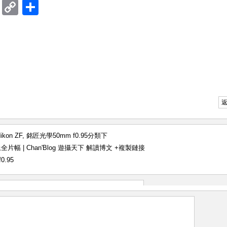
ram
mblr
Douban
Copy
Share
Link
ikon ZF
,
銘匠光學50mm f0.95
分類下
c 逆上全片幅 | Chan'Blog 遊攝天下 解讀博文
+複製鏈接
0.95