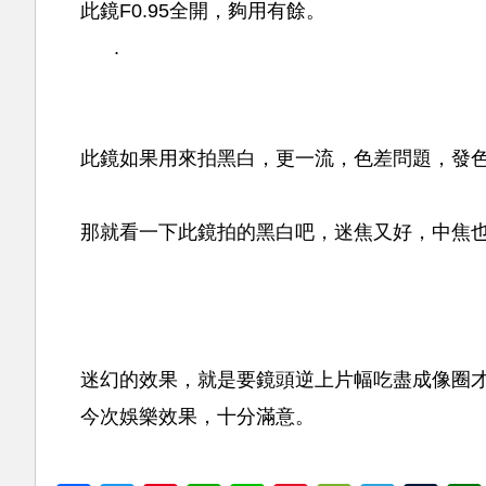
此鏡F0.95全開，夠用有餘。
.
此鏡如果用來拍黑白，更一流，色差問題，發
那就看一下此鏡拍的黑白吧，迷焦又好，中焦
迷幻的效果，就是要鏡頭逆上片幅吃盡成像圈
今次娛樂效果，十分滿意。