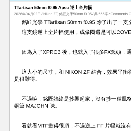
TTartisan 50mm f0.95 Apsc 逆上全片幅
2026年04月02日
⁄
Nikon ZF
,
銘匠光學50mm f0.95
⁄ 共 555字
⁄
Comments O
銘匠光學 TTartisan 50mm f0.95 
這支鏡逆上全片幅使用，成像圈還是可以COV
因為入了XPRO3 後，也就入了很多FX鏡頭，通
這大小的尺寸，和 NIKON ZF 結合，效
是很難得。
不過嘛，銘匠始終是抄襲起家，沒有抄一種風
鋼筆 MAJOHN 味。
看就看MTF畫得很頂，不過逆上 FF 片幅就沒