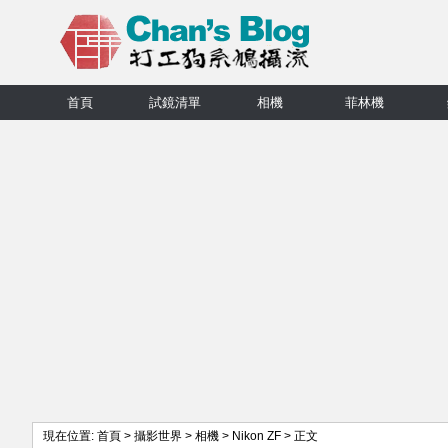
首頁
試鏡清單
相機
菲林機
現在位置:
首頁
>
攝影世界
>
相機
>
Nikon ZF
> 正文