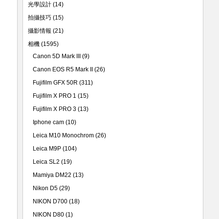
光學設計
(14)
拍攝技巧
(15)
攝影情報
(21)
相機
(1595)
Canon 5D Mark III
(9)
Canon EOS R5 Mark II
(26)
Fujifilm GFX 50R
(311)
Fujifilm X PRO 1
(15)
Fujifilm X PRO 3
(13)
Iphone cam
(10)
Leica M10 Monochrom
(26)
Leica M9P
(104)
Leica SL2
(19)
Mamiya DM22
(13)
Nikon D5
(29)
NIKON D700
(18)
NIKON D80
(1)