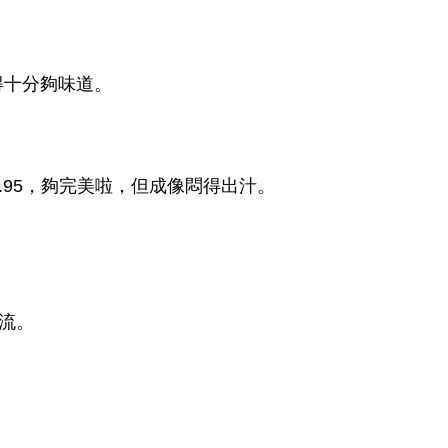
得十分夠味道。
F0.95，夠完美啦，但成像悶得出汁。
一流。