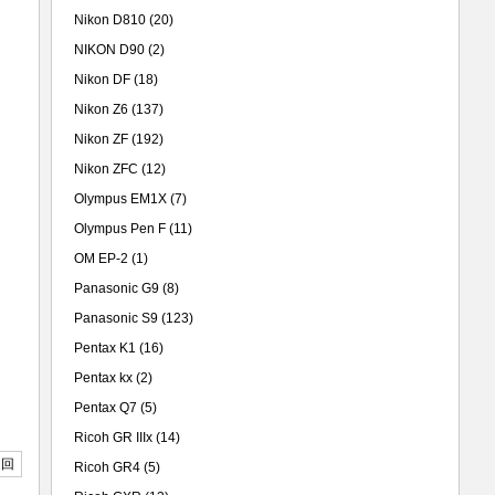
Nikon D810
(20)
NIKON D90
(2)
Nikon DF
(18)
Nikon Z6
(137)
Nikon ZF
(192)
Nikon ZFC
(12)
Olympus EM1X
(7)
Olympus Pen F
(11)
OM EP-2
(1)
Panasonic G9
(8)
Panasonic S9
(123)
Pentax K1
(16)
Pentax kx
(2)
Pentax Q7
(5)
Ricoh GR IIIx
(14)
返回
Ricoh GR4
(5)