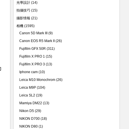
光學設計
(14)
拍攝技巧
(15)
攝影情報
(21)
相機
(1595)
Canon 5D Mark III
(9)
Canon EOS R5 Mark II
(26)
Fujifilm GFX 50R
(311)
Fujifilm X PRO 1
(15)
Fujifilm X PRO 3
(13)
力
Iphone cam
(10)
Leica M10 Monochrom
(26)
Leica M9P
(104)
Leica SL2
(19)
Mamiya DM22
(13)
Nikon D5
(29)
NIKON D700
(18)
NIKON D80
(1)