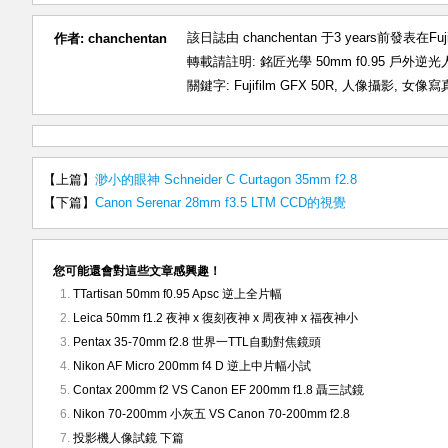
該日誌由 chanchentan 于3 years前發表在
Fuj
作者:
chanchentan
轉載請註明:
銘匠光學 50mm f0.95 戶外逆光
關鍵字:
Fujifilm GFX 50R
,
人像攝影
,
女像寫
【上篇】
渺小的眼神 Schneider C Curtagon 35mm f2.8
【下篇】
Canon Serenar 28mm f3.5 LTM CCD的視覺
您可能還會對這些文章感興趣！
TTartisan 50mm f0.95 Apsc 逆上全片幅
Leica 50mm f1.2 夜神 x 復刻夜神 x 周夜神 x 福夜神小
Pentax 35-70mm f2.8 世界一TTL自動對焦鏡頭
Nikon AF Micro 200mm f4 D 逆上中片幅小試
Contax 200mm f2 VS Canon EF 200mm f1.8 聶三試鏡
Nikon 70-200mm 小灰五 VS Canon 70-200mm f2.8
投影機人像試鏡 下篇