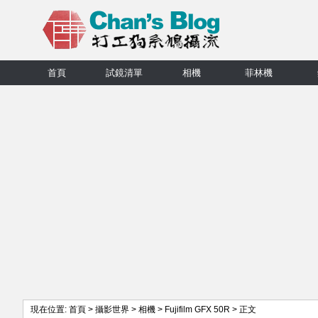
首頁
試鏡清單
相機
菲林機
現在位置:
首頁
>
攝影世界
>
相機
>
Fujifilm GFX 50R
> 正文