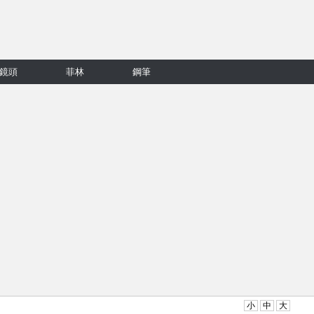
鏡頭
菲林
鋼筆
小
中
大