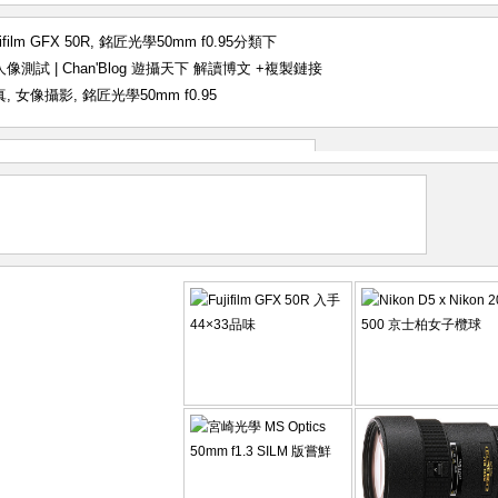
ifilm GFX 50R
,
銘匠光學50mm f0.95
分類下
人像測試 | Chan'Blog 遊攝天下 解讀博文
+複製鏈接
真
,
女像攝影
,
銘匠光學50mm f0.95