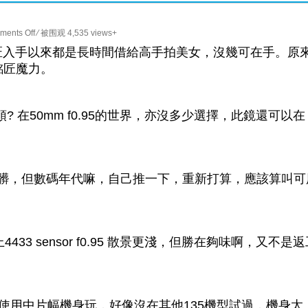
on
ents Off
⁄ 被围观 4,535 views+
銘
匠入手以來都是長時間借給高手拍美女，沒幾可在手。原
匠
銘匠魔力。
光
學
50mm
支好鏡頭? 在50mm f0.95的世界，亦沒多少選擇，此鏡還可以在
f0.95
戶
外
逆
瘀和骯髒，但數碼年代嘛，自己推一下，重新打算，應該算叫可
光
人
像
測
4433 sensor f0.95 散景更淺，但勝在夠味啊，又不是
試
都是使用中片幅機身玩，好像沒在其他135機型試過，機身太