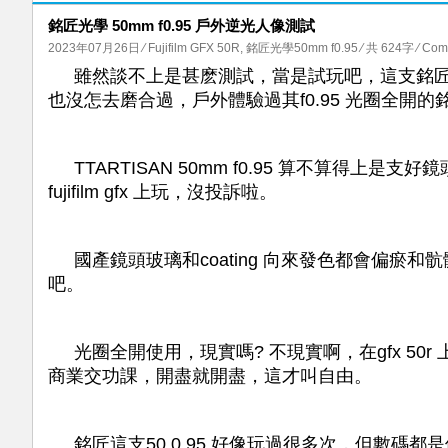
銘匠光學 50mm f0.95 戶外逆光人像測試
2023年07月26日
⁄
Fujifilm GFX 50R
,
銘匠光學50mm f0.95
⁄ 共 624字
⁄
Comm
雖然談不上是甚麽測試，當是試玩吧，這支銘
也沒怎去磨合過，戶外體驗過其f0.95 光圈全開的
TTARTISAN 50mm f0.95 算不算得上是
fujifilm gfx 上玩，沒投訴啦。
國產鏡頭玻璃和coating 向來發色都會偏
吧。
光圈全開使用，現實嗎? 不現實啊，在gfx 50r 上
商業交功課，開盡就開盡，這才叫自由。
銘匠這支50 0.95 好像玩過很多次，但數碼