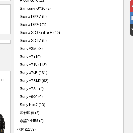
Ricoh GXR
(13)
Samsung GX20
(2)
Sigma DP2M
(9)
Sigma DP2Q
(1)
Sigma SD Quattro H
(10)
Sigma SD1M
(9)
Sony A350
(3)
Sony A7
(19)
Sony A7 IV
(113)
Sony a7cR
(131)
Sony A7RM2
(92)
Sony A7S II
(4)
Sony A900
(6)
Sony Nex7
(13)
即影即有
(2)
永諾YN455
(2)
菲林
(1159)