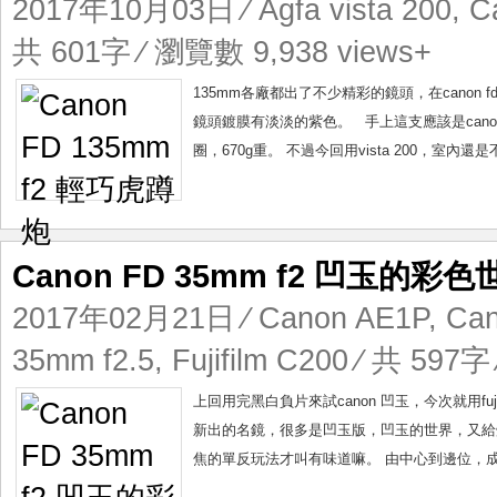
2017年10月03日
⁄
Agfa vista 200
,
C
共 601字 ⁄ 瀏覽數 9,938 views+
135mm各廠都出了不少精彩的鏡頭，在canon f
鏡頭鍍膜有淡淡的紫色。 手上這支應該是canon
圈，670g重。 不過今回用vista 200，室內還是
Canon FD 35mm f2 凹玉的彩色
2017年02月21日
⁄
Canon AE1P
,
Ca
35mm f2.5
,
Fujifilm C200
⁄ 共 597字 
上回用完黑白負片來試canon 凹玉，今次就用fu
新出的名鏡，很多是凹玉版，凹玉的世界，又給炒家
焦的單反玩法才叫有味道嘛。 由中心到邊位，成像都很一