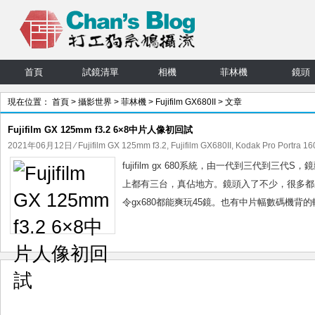
首頁
試鏡清單
相機
菲林機
鏡頭
現在位置：
首頁
>
攝影世界
>
菲林機
>
Fujifilm GX680II
> 文章
Fujifilm GX 125mm f3.2 6×8中片人像初回試
2021年06月12日
⁄
Fujifilm GX 125mm f3.2
,
Fujifilm GX680II
,
Kodak Pro Portra 16
fujifilm gx 680系統，由一代到三代
上都有三台，真佔地方。鏡頭入了不少，很多都
令gx680都能爽玩45鏡。也有中片幅數碼機背的轉接板，