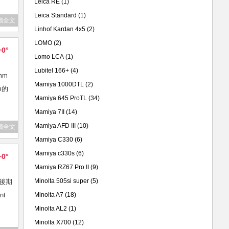
Leica RE
(1)
Leica Standard
(1)
讀全文
Linhof Kardan 4x5
(2)
LOMO
(2)
+0°
Lomo LCA
(1)
Lubitel 166+
(4)
mm
Mamiya 1000DTL
(2)
m的
Mamiya 645 ProTL
(34)
Mamiya 7II
(14)
Mamiya AFD III
(10)
讀全文
Mamiya C330
(6)
Mamiya c330s
(6)
+0°
Mamiya RZ67 Pro II
(9)
Minolta 505si super
(5)
最後期
t
Minolta A7
(18)
Minolta AL2
(1)
Minolta X700
(12)