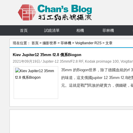
首頁
試鏡清單
相機
菲林機
現在位置：
首頁
>
攝影世界
>
菲林機
>
Voigtlander R2S
> 文章
Kiev Jupiter12 35mm f2.8 俄系Biogon
2021年09月19日
⁄
Jupiter-12 35mm/F2.8 RF
,
Kodak proimage 100
,
Voigtla
35mm 的Biogon世界，除了德國血統的rf 35
的味道，這支俄國jupiter 12 35m
元。這就是戰鬥民族的硬實力，價錢硬，硬通