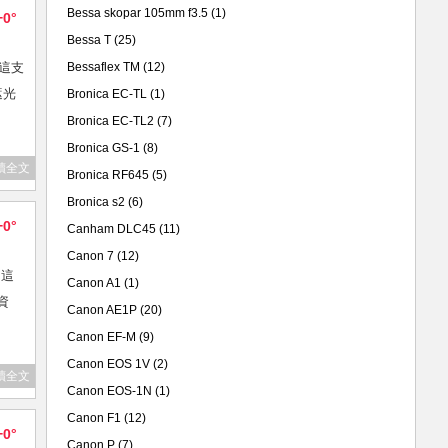
Bessa skopar 105mm f3.5
(1)
+0°
Bessa T
(25)
，這支
Bessaflex TM
(12)
遮光
Bronica EC-TL
(1)
Bronica EC-TL2
(7)
Bronica GS-1
(8)
讀全文
Bronica RF645
(5)
Bronica s2
(6)
+0°
Canham DLC45
(11)
Canon 7
(12)
。這
Canon A1
(1)
資
Canon AE1P
(20)
Canon EF-M
(9)
Canon EOS 1V
(2)
讀全文
Canon EOS-1N
(1)
Canon F1
(12)
+0°
Canon P
(7)