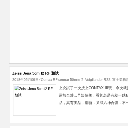
Zeiss Jena 5cm f2 RF 頹試
2018年05月09日
⁄
Contax RF sonnar 50mm f2
,
Voigtlander R2S
,
富士業務用
上次試了一次接上CONTAX III玩，今次就
當然全炒...早知估焦，看黃斑是有差一點
品，真有美品，翻新，又或六神合體，不一