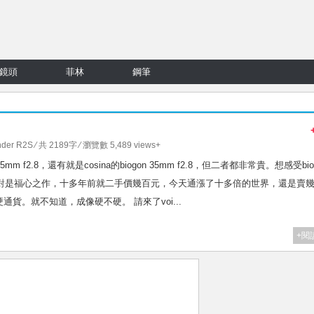
鏡頭
菲林
鋼筆
nder R2S
⁄ 共 2189字 ⁄ 瀏覽數 5,489 views+
mm f2.8，還有就是cosina的biogon 35mm f2.8，但二者都非常貴。想感受bio
m f2.8絶對是福心之作，十多年前就二手價幾百元，今天通漲了十多倍的世界，還是賣
貨。就不知道，成像硬不硬。 請來了voi...
+閱