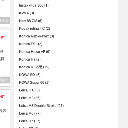
Instax wide 300
(1)
Kiev 4
(3)
讀全文
Kiev 88 CM
(6)
Kodak retina IIIC
(2)
Konica Auto-Reflex
(3)
+0°
Konica FS1
(2)
s使
Konica Hexar AF
(6)
焦輔
Konica IIIa
(2)
Konica RF巧思
(19)
KOWA SIX
(5)
讀全文
KOWA Super 66
(1)
Leica III C
(6)
+0°
Leica M2
(36)
Leica M3 Double Stroke
(27)
是代表
Leica M6
(77)
Leica R7
(17)