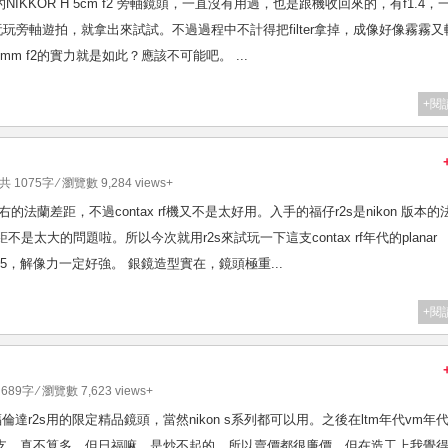
名的NIKKOR H 5cm f2 旁軸鏡頭，一直沒有用過，也是跟機收回來的，有f1.4，
玩旁軸遊拍，就拿出來試試。不過過程中不計得把filter拿掉，成像好像霧霧又
t 50mm f2的實力就是如此？應該不可能吧。 ...
+閱
 共 1075字 ⁄ 瀏覽數 9,284 views+
約1mm左右的法蘭差距，不過contax rf機又不是太好用。入手的福仔r2s是nikon 版本的
太大的問題啦。所以今次就用r2s來試玩一下這支contax rf年代的planar
是f3.5，解像力一定好強。 銀鏡造型實在，鏡頭極重...
+閱
 689字 ⁄ 瀏覽數 7,623 views+
.5 S 是出給福倫達r2s用的限定精品鏡頭，當然nikon s系列都可以用。之後在ltm年代vm年
0支，真不算多，但日福嘛，是炒不起的，所以賣價都很廉價。但在造工上我覺