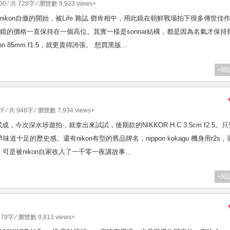
00
⁄ 共 728字 ⁄ 瀏覽數 9,923 views+
t鏡頭，可說是nikon自傲的開始，被Life 雜誌 鄧肯相中，用此鏡在朝鮮戰場拍下很多傳世佳
，也令此鏡的價格一直保持在一個高位。其實一樣是sonnar結構，都是因為名氣才保持
85mm f1.5，就更貴得誇張。 想買黑版...
+閱
RF
⁄ 共 948字 ⁄ 瀏覽數 7,934 views+
，今次深水埗遊拍，就拿出來試試，後期款的NIKKOR H.C 3.5cm f2.5。
十足的歷史感。還有nikon有型的舊品牌名，nippon kokagu 機身用r2s，
t廣角，可是被nikon自家收入了一千零一夜講故事...
+閱
979字 ⁄ 瀏覽數 9,813 views+