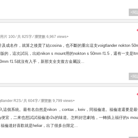
+閱
片 100
⁄ 共 825字 ⁄ 瀏覽數 6,967 views+
成名作，就算之後賣了結cosina，也不斷的重出這支voigtlander nokton 50
次試玩，出給nikon s mount用的nokton s 50mm f1.5，還有一支是lt
m f1.5就沒有入手，新那支全支復古金屬設...
+閱
gtlander R2S
⁄ 共 604字 ⁄ 瀏覽數 9,799 views+
投入這個系統。最有名自然是nikon ，contax，keiv，同福倫達。福倫達還要是
因為便宜，二來也想試試福倫達r2s的味道。怎料好悲劇地，一轉插上福仔的s moun
福倫達好喜歡就是heliar，出了很多台限定...