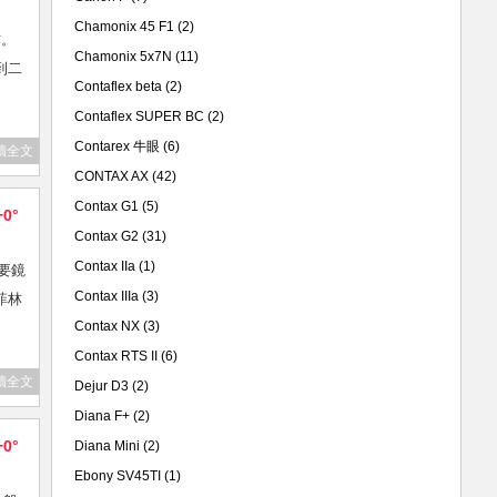
Chamonix 45 F1
(2)
作。
Chamonix 5x7N
(11)
到二
Contaflex beta
(2)
Contaflex SUPER BC
(2)
Contarex 牛眼
(6)
讀全文
CONTAX AX
(42)
Contax G1
(5)
+0°
Contax G2
(31)
Contax IIa
(1)
只要鏡
Contax IIIa
(3)
菲林
Contax NX
(3)
Contax RTS II
(6)
讀全文
Dejur D3
(2)
Diana F+
(2)
+0°
Diana Mini
(2)
Ebony SV45TI
(1)