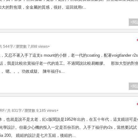
大的對焦環，全金屬的質感，很好。這回就用r...
+閱
共 544字 ⁄ 瀏覽數 7,898 views+
，又忍不著入手了這支s mount的小餅，老一代的coating，配著voigtlander r2
0。造工的話，我是比較欣賞福仔老一代的造工。不過聞說比較易離膠。 那加大型的對
嗯。。。功效成疑。 陳年福仔s...
+閱
 RF
⁄ 共 831字 ⁄ 瀏覽數 9,185 views+
有紅c的版本，也就是說不是太老，紅c版聞說是1952年出的，在五十年代，這支鏡頭可
的光學設計。但最少心機的投入一定是百份百的。入手了福仔的r2s，當然要試試
superia 200。 鏡組的設計是七片五組，後組的...