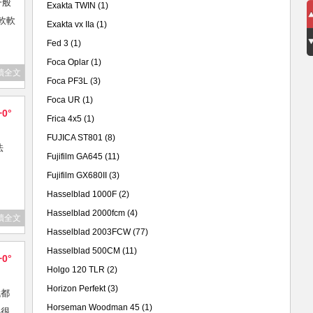
一般
Exakta TWIN
(1)
軟軟
Exakta vx IIa
(1)
Fed 3
(1)
Foca Oplar
(1)
讀全文
Foca PF3L
(3)
Foca UR
(1)
+0°
Frica 4x5
(1)
FUJICA ST801
(8)
法
Fujifilm GA645
(11)
Fujifilm GX680II
(3)
Hasselblad 1000F
(2)
Hasselblad 2000fcm
(4)
讀全文
Hasselblad 2003FCW
(77)
Hasselblad 500CM
(11)
+0°
Holgo 120 TLR
(2)
Horizon Perfekt
(3)
代都
Horseman Woodman 45
(1)
得很