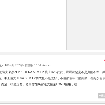
片 100
⁄ 共 707字 ⁄ 瀏覽數 6,164 views+
把這支東蔡ZEISS JENA 5CM F2 接上R2S試試，看看法蘭是不是真的不準。
點。手上這支JENA 5CM F2的成色不是太好，不過那個年代的縮頭，都好少有
而論，很難定奪。然而你如果當這支鏡是LOMO鏡用，或...
+閱