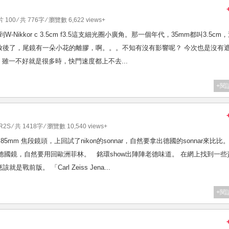
 100
⁄ 共 776字 ⁄ 瀏覽數 6,622 views+
到W-Nikkor c 3.5cm f3.5這支細光圈小廣角。那一個年代，35mm都叫3.5cm
放後了，尾鏡有一朵小花的離膠，啊。。。不知有沒有影響呢？ 今次也是沒有
，雖一不好就是很多時，快門速度都上不去...
+閱
 R2S
⁄ 共 1418字 ⁄ 瀏覽數 10,540 views+
sonnar 85mm 焦段鏡頭，上回試了nikon的sonnar，自然要拿出德國的sonnar來比比
200，用德國鏡，自然要用回歐洲菲林。 銘環show出陣陣老德味道。 在網上找到一些
版。 「Carl Zeiss Jena...
+閱