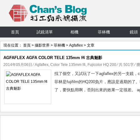
首頁
試鏡清單
相機
菲林機
鏡頭
現在位置：
首頁
>
攝影世界
>
菲林機
>
Agfaflex
> 文章
AGFAFLEX AGFA COLOR TELE 135mm f4 古典魅影
2014年05月06日
⁄
Agfaflex
,
Color Tele 135mm f4
,
Fujicolor HQ 200
⁄ 共 501字 ⁄ 
找了個空，又試玩了一下agfaflex的另一支鏡，col
菲林是fujifilm的HQ200負片，應該是過期
了，要快點用啊，否則出來的效果一定很差。 agfa