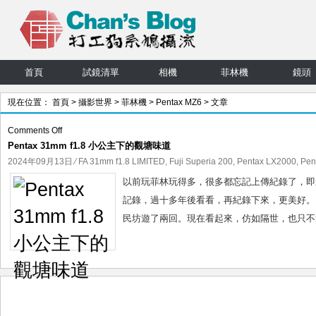
首頁
試鏡清單
相機
菲林機
鏡頭
現在位置：
首頁
>
攝影世界
>
菲林機
>
Pentax MZ6
> 文章
on
Comments Off
Pentax 31mm f1.8 小公主下的觀塘味道
Pentax
31mm
2024年09月13日
⁄
FA 31mm f1.8 LIMITED
,
Fuji Superia 200
,
Pentax LX2000
,
Pen
f1.8
以前玩菲林玩得多，很多都忘記上傳紀錄了，即
小
記錄，過十多年後看看，再紀錄下來，更美好。 玩小
公
民坊遊了兩回。現在看起來，仿如隔世，也只不過
主
下
的
觀
塘
味