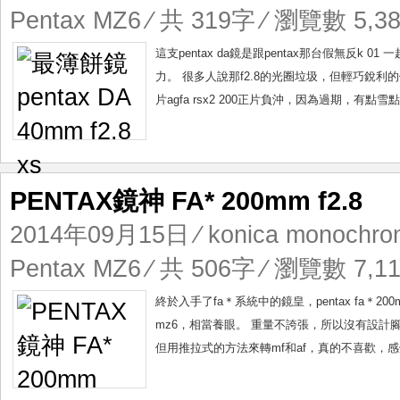
Pentax MZ6
⁄ 共 319字 ⁄ 瀏覽數 5,38
這支pentax da鏡是跟pentax那台假無反
力。 很多人說那f2.8的光圈垃圾，但輕巧銳
片agfa rsx2 200正片負沖，因為過期，有點
PENTAX鏡神 FA* 200mm f2.8
2014年09月15日
⁄
konica monochro
Pentax MZ6
⁄ 共 506字 ⁄ 瀏覽數 7,11
終於入手了fa＊系統中的鏡皇，pentax fa＊2
mz6，相當養眼。 重量不誇張，所以沒有設計腳
但用推拉式的方法來轉mf和af，真的不喜歡，感覺得易壞。 