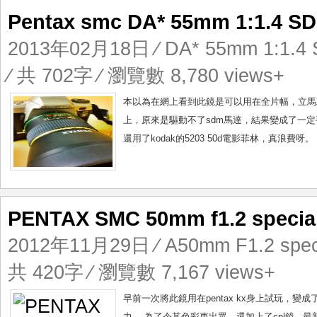
Pentax smc DA* 55mm 1:1.
2013年02月18日
⁄
DA* 55mm 1:1.4
⁄ 共 702字 ⁄ 瀏覽數 8,780 views+
本以為在網上看到此鏡是可以用在全片幅，立馬就入了一支Pe
上，原來是驅動不了sdm馬達，結果變成了一定手動
還用了kodak的5203 50d電影菲林，真浪費呀
PENTAX SMC 50mm f1.2 spec
2012年11月29日
⁄
A50mm F1.2 spec
共 420字 ⁄ 瀏覽數 7,167 views+
早前一次將此鏡用在pentax kx身上試玩，
力。 為了令其色彩更出眾，還加上了cpl鏡...最新的