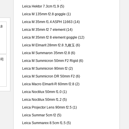
Leica Hektor 7.3cm f1.9
(5)
Leica M 135mm f2.8 goggle
(1)
Leica M 35mm f1.4 ASPH 11663
(14)
Leica M 35mm f2 7 element
(14)
Leica M 35mm f2 8 element goggle
(12)
Leica M Elmarit 28mm f2.8 九枚玉
(6)
Leica M Summaron 35mm f2.8
(6)
Leica M Summicron 50mm F2 Rigid
(6)
Leica M Summicron 90mm f2
(2)
Leica M Summicron DR 50mm F2
(6)
Leica Macro Elmarit-R 60mm f2.8
(2)
Leica Noctilux 50mm f1.0
(1)
Leica Noctilux 50mm f1.2
(5)
Leica Projector Lens 90mm f2.5
(1)
Leica Summar 5cm f2
(5)
Leica Summarex 8.5cm f1.5
(5)