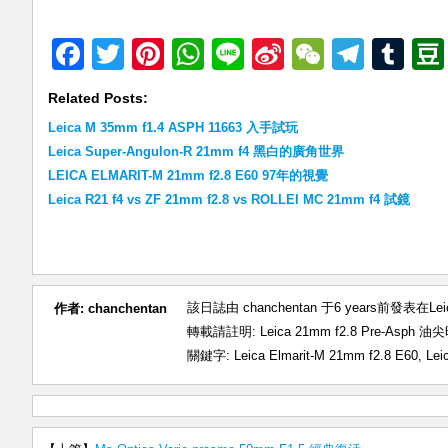
Facebook
Twitter
Pinterest
WhatsApp
Line
Sina
WeChat
Teleg
Tu
Weibo
Related Posts:
Leica M 35mm f1.4 ASPH 11663 入手試玩
Leica Super-Angulon-R 21mm f4 黑白的廣角世界
LEICA ELMARIT-M 21mm f2.8 E60 97年的視覺
Leica R21 f4 vs ZF 21mm f2.8 vs ROLLEI MC 21mm f4 試鏡
該日誌由 chanchentan 于6 years前發表在
Le
作者:
chanchentan
轉載請註明:
Leica 21mm f2.8 Pre-Asp
關鍵字:
Leica Elmarit-M 21mm f2.8 E60
,
Lei