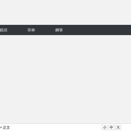
鏡頭
菲林
鋼筆
> 正文
小
中
大