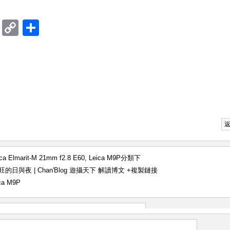
ram
mblr
Douban
Copy
Share
Link
ica Elmarit-M 21mm f2.8 E60
,
Leica M9P
分類下
h 油尖旺的日與夜 | Chan'Blog 遊攝天下 解讀博文
+複製鏈接
ca M9P