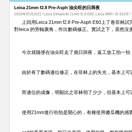
Leica 21mm f2.8 Pre-Asph 油尖旺的日與夜
2020年05月20日
⁄
Leica Elmarit-M 21mm f2.8 E60
,
Leica M9P
⁄ 共 910字
⁄
上回用Leica 21mm f2.8 Pre-Asph E60上了
對leica 的旁軸廣角，作出數碼修正。實試之下，居然沒多
今次就隨便在油尖旺走了個日與夜，返工放工拍一拍
由於有了數碼邊位修正，在菲林上的失光，基本上可以不理，l
而邊位的成像，明顯比之菲林弱了少少，但基本上可
使用21mm進行街拍是開心的，有種使用傻瓜機的