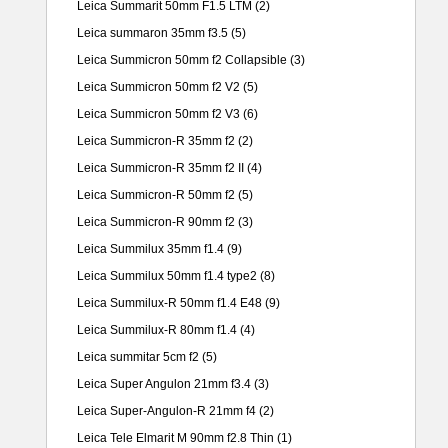
Leica Summarit 50mm F1.5 LTM
(2)
Leica summaron 35mm f3.5
(5)
Leica Summicron 50mm f2 Collapsible
(3)
Leica Summicron 50mm f2 V2
(5)
Leica Summicron 50mm f2 V3
(6)
Leica Summicron-R 35mm f2
(2)
Leica Summicron-R 35mm f2 II
(4)
Leica Summicron-R 50mm f2
(5)
Leica Summicron-R 90mm f2
(3)
Leica Summilux 35mm f1.4
(9)
Leica Summilux 50mm f1.4 type2
(8)
Leica Summilux-R 50mm f1.4 E48
(9)
Leica Summilux-R 80mm f1.4
(4)
Leica summitar 5cm f2
(5)
Leica Super Angulon 21mm f3.4
(3)
Leica Super-Angulon-R 21mm f4
(2)
Leica Tele Elmarit M 90mm f2.8 Thin
(1)