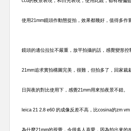
ccd的夜景表現，和日光表現，使用此鏡，都有種偏
使用21mm鏡頭作動態捉拍，效果都幾好，值得多作
鏡頭的邊位拉扯不嚴重，放平拍攝的話，感覺變形控
21mm追求實拍構圖完美，很難，但拍多了，回家裁
日與夜的對比使用下，感覺21mm用來拍夜景不錯。
leica 21 2.8 e60 的成像反差不高，比cosina的zm 
為什麼21mm的視覺，令很多人喜愛，因為拍出來