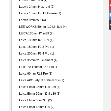
Laowa 11mm f4.5
(1)
Laowa 14mm f4 zero-d
(2)
Laowa 15mm f5 FFII Cookie
(1)
Laowa 9mm f5.6
(4)
LEE WORKS 50mm f1.0 Limited
(4)
LEICA 135mm f/4 m39
(2)
Leica 135mm f4.5 L39
(1)
Leica 150mm F2.8 Pro
(1)
Leica 200mm F3.4 Pro
(1)
Leica 35mm f2 6 element
(4)
Leica 70-120mm F2.8 Pro
(1)
Leica 90mm F2.8 Pro
(1)
Leica APO Telyt R 180mm f3.4
(1)
Leica Elmar 35mm f3.5 L39
(4)
Leica Elmar 50mm f2.8 L39
(3)
Leica Elmar 5cm f3.5
(2)
Leica Elmar 65mm f3.5
(2)