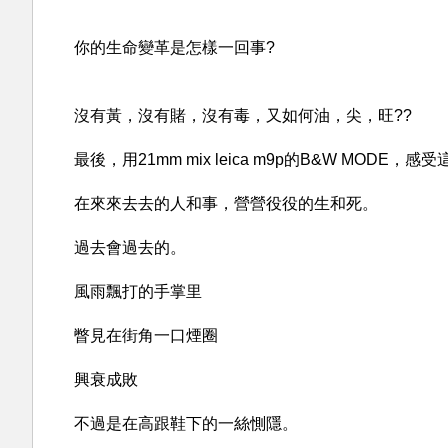
你的生命變革是怎樣一回事?
沒有黃，沒有賭，沒有毒，又如何油，尖，旺??
最後，用21mm mix leica m9p的B&W MODE
在來來去去的人和事，營營役役的生和死。
過去會過去的。
風雨飄打的手掌里
瞥見在街角一口煙圈
興衰成敗
不過是在高跟鞋下的一絲惻隱。