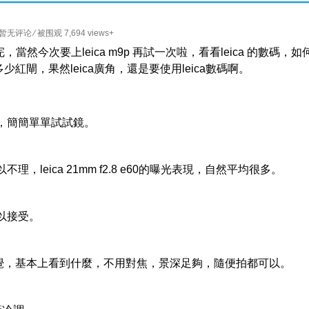
暂无评论
⁄ 被围观 7,694 views+
卷菲林試完，當然今次要上leica m9p 再試一次啦，看看leica 的數碼，如
少紅閘，果然leica廣角，還是要使用leica數碼啊。
，簡簡單單試試鏡。
eica 21mm f2.8 e60的曝光表現，自然平均很多。
以接受。
感覺，基本上看到什麼，不用對焦，景深足夠，隨便拍都可以。