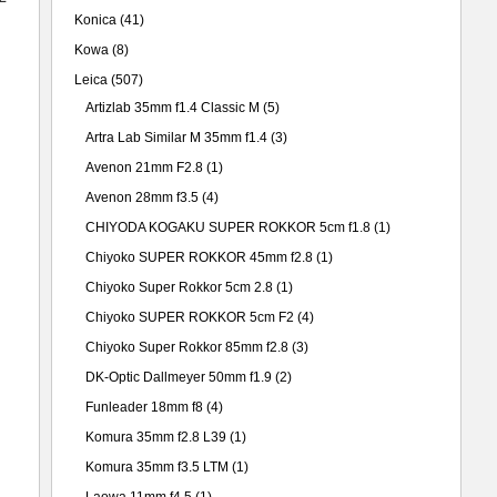
Konica
(41)
Kowa
(8)
Leica
(507)
Artizlab 35mm f1.4 Classic M
(5)
Artra Lab Similar M 35mm f1.4
(3)
Avenon 21mm F2.8
(1)
Avenon 28mm f3.5
(4)
CHIYODA KOGAKU SUPER ROKKOR 5cm f1.8
(1)
Chiyoko SUPER ROKKOR 45mm f2.8
(1)
Chiyoko Super Rokkor 5cm 2.8
(1)
Chiyoko SUPER ROKKOR 5cm F2
(4)
Chiyoko Super Rokkor 85mm f2.8
(3)
DK-Optic Dallmeyer 50mm f1.9
(2)
Funleader 18mm f8
(4)
Komura 35mm f2.8 L39
(1)
Komura 35mm f3.5 LTM
(1)