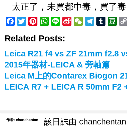
太正了，未買都中毒，買了毒發身
Facebook
Twitter
Pinterest
WhatsApp
Line
Sina
WeChat
Telegr
Tumb
D
Weibo
Related Posts:
Leica R21 f4 vs ZF 21mm f2.
2015年器材-LEICA & 旁軸篇
Leica M上的Contarex Biogon 
LEICA R7 + LEICA R 50mm F2 + 
該日誌由 chanchenta
作者:
chanchentan