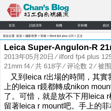
首頁
試鏡清單
相機
菲林機
鏡頭
現在位置:
首頁
>
攝影世界
>
菲林
>
ilford fp4 plus 125
> 正文
Leica Super-Angulon-
2013年05月20日
⁄
ilford fp4 plus 12
21mm f4
⁄ 共 618字
⁄
评论数 2
⁄ 被围
又到leica r出場的時間，其
上的leica r鏡都轉成nikon mo
了。可惜，就是放不下用leica
留著leica r mount吧。手上的菲林是