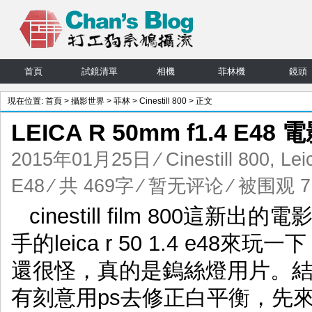
首頁
試鏡清單
相機
菲林機
鏡頭
現在位置:
首頁
>
攝影世界
>
菲林
>
Cinestill 800
> 正文
LEICA R 50mm f1.4 E4
2015年01月25日
⁄
Cinestill 800
,
Lei
E48
⁄ 共 469字
⁄
暂无评论
⁄ 被围观 7,
cinestill film 800
手的leica r 50 1.4 e4
還很怪，真的是鎢絲燈用片。
有刻意用ps去修正白平衡，先來看