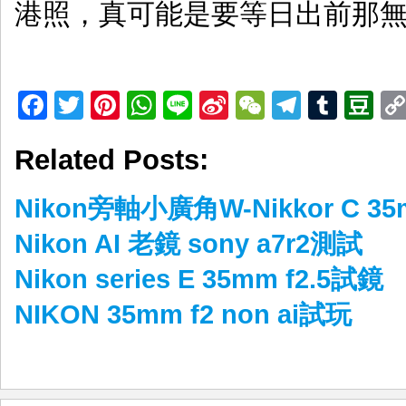
港照，真可能是要等日出前那
Facebook
Twitter
Pinterest
WhatsApp
Line
Sina
WeChat
Telegr
Tumb
D
Weibo
Related Posts:
Nikon旁軸小廣角W-Nikkor C 35m
Nikon AI 老鏡 sony a7r2測試
Nikon series E 35mm f2.5試鏡
NIKON 35mm f2 non ai試玩