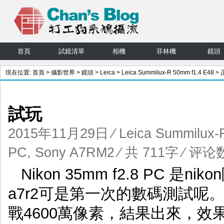
首頁
試鏡清單
相機
菲林機
鏡頭
現在位置:
首頁
>
攝影世界
>
鏡頭
>
Leica
>
Leica Summilux-R 50mm f1.4 E48
> 
文
試玩
2015年11月29日
⁄
Leica Summilux-
PC
,
Sony A7RM2
⁄ 共 711字
⁄
评论数
Nikon 35mm f2.8 PC 
a7r2可是第一次的數碼測試呢。連
戰4600萬像素，結果出來，效