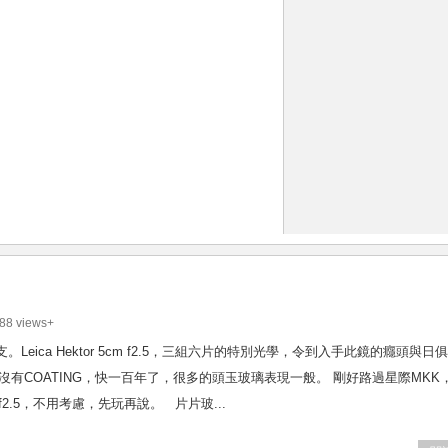
88 views+
。Leica Hektor 5cm f2.5，三組六片的特別光學，令到入手此鏡的癮頭與日俱
又沒有COATING，快一百年了，很多的頭玉玻璃表現一般。 剛好路過星際MKK
cm f2.5，不用考慮，先玩再說。 片片玻...