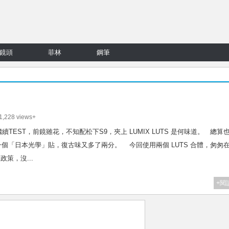
鏡頭
菲林
鋼筆
,228 views+
抹干抹淨後，繼續TEST，前鏡雖花，不知配松下S9，夾上 LUMIX LUTS 是何味道。 總算
一個「日本光學」貼，復古味又多了兩分。 今回使用兩個 LUTS 合體，匆匆
策，沒...
+閱