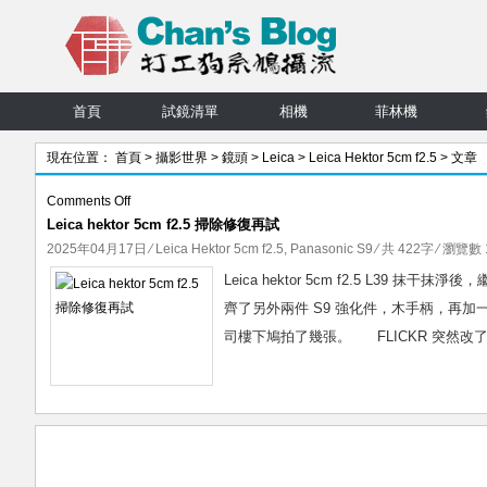
首頁
試鏡清單
相機
菲林機
現在位置：
首頁
>
攝影世界
>
鏡頭
>
Leica
>
Leica Hektor 5cm f2.5
> 文章
on
Comments Off
Leica hektor 5cm f2.5 掃除修復再試
Leica
hektor
2025年04月17日
⁄
Leica Hektor 5cm f2.5
,
Panasonic S9
⁄ 共 422字 ⁄ 瀏覽數 1
5cm
Leica hektor 5cm f2.5 L39 
f2.5
齊了另外兩件 S9 強化件，木手柄，再加
掃
司樓下鳩拍了幾張。 FLICKR 突然改了政
除
修
復
再
試