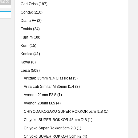
讀全文
Carl Zeiss
(187)
Contax
(210)
Diana F+
(2)
Exakta
(24)
Fujifilm
(39)
Kern
(15)
Konica
(41)
Kowa
(8)
Leica
(508)
Artizlab 35mm f1.4 Classic M
(5)
Artra Lab Similar M 35mm f1.4
(3)
Avenon 21mm F2.8
(1)
Avenon 28mm f3.5
(4)
CHIYODA KOGAKU SUPER ROKKOR 5cm f1.8
(1)
Chiyoko SUPER ROKKOR 45mm f2.8
(1)
Chiyoko Super Rokkor 5cm 2.8
(1)
Chiyoko SUPER ROKKOR 5cm F2
(4)