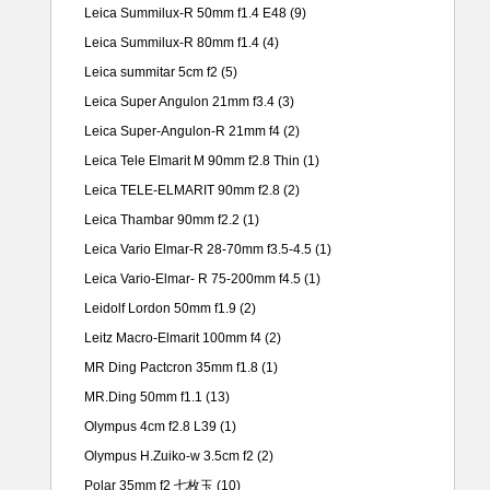
Leica Summilux-R 50mm f1.4 E48
(9)
Leica Summilux-R 80mm f1.4
(4)
Leica summitar 5cm f2
(5)
Leica Super Angulon 21mm f3.4
(3)
Leica Super-Angulon-R 21mm f4
(2)
Leica Tele Elmarit M 90mm f2.8 Thin
(1)
Leica TELE-ELMARIT 90mm f2.8
(2)
Leica Thambar 90mm f2.2
(1)
Leica Vario Elmar-R 28-70mm f3.5-4.5
(1)
Leica Vario-Elmar- R 75-200mm f4.5
(1)
Leidolf Lordon 50mm f1.9
(2)
Leitz Macro-Elmarit 100mm f4
(2)
MR Ding Pactcron 35mm f1.8
(1)
MR.Ding 50mm f1.1
(13)
Olympus 4cm f2.8 L39
(1)
Olympus H.Zuiko-w 3.5cm f2
(2)
Polar 35mm f2 七枚玉
(10)