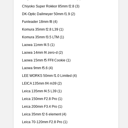
Chiyoko Super Rokkor 85mm f2.8
(3)
DK-Optic Dallmeyer 50mm f1.9
(2)
Funleader 18mm f8
(4)
Komura 35mm f2.8 L39
(1)
Komura 35mm f3.5 LTM
(1)
Laowa 11mm f4.5
(1)
Laowa 14mm f4 zero-d
(2)
Laowa 15mm f5 FFII Cookie
(1)
Laowa 9mm f5.6
(4)
LEE WORKS 50mm f1.0 Limited
(4)
LEICA 135mm f/4 m39
(2)
Leica 135mm f4.5 L39
(1)
Leica 150mm F2.8 Pro
(1)
Leica 200mm F3.4 Pro
(1)
Leica 35mm f2 6 element
(4)
Leica 70-120mm F2.8 Pro
(1)