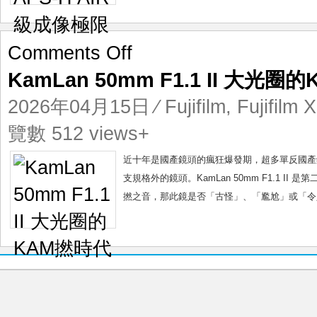
限
on
Comments Off
KamLan
KamLan 50mm F1.1 II 大光
50mm
F1.1
2026年04月15日
⁄
Fujifilm
,
Fujifilm
II
大
覽數 512 views+
光
圈
近十年是國產鏡頭的瘋狂爆發期，超多單反國產鏡
的
支規格外的鏡頭。KamLan 50mm F1.1 II 
KAM
撚之音，那此鏡是否「古怪」、「尷尬」或「令人
撚
時
代