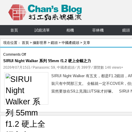
首頁
試鏡清單
相機
菲林機
鏡頭
現在位置：
首頁
>
攝影世界
>
鏡頭
>
中國產鏡頭
> 文章
on
Comments Off
SIRUI Night Walker 系列 55mm f1.2 硬上全幅之力
SIRUI
Night
2026年07月15日
⁄
Panasonic S9
,
中國產鏡頭
⁄ 共 399字 ⁄ 瀏覽數 146 views+
Walker
SIRUI Night Walker 有五支，都是F1.2鏡頭，
系
裝只有中間那三支。 全幅就一定不COVER，
列
當然要放在S9上見識LUTS味才好嘛。 SIRUI Night
55mm
f1.2
硬
上
全
幅