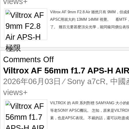
views+
APS-
H
Viltrox AF 9mm F2.8 Air 雖然只有
極
APSC用就大約 13MM 14MM 視覺。 看
限
了。 幾百元要甚麼頂尖光學，能同級同價位表現
on
Comments Off
Viltrox
Viltrox AF 56mm f1.7 APS-H
AF
56mm
2026年06月03日
⁄
Sony a7cR
,
中國
f1.7
APS-
views+
H
AIR
VILTROX 的 AIR 系列對標 SAMYANG
級
等老SONY APSC機玩。 怎知，原來是VILT
成
素，也是APSC表現。 不裁的話，還可以吃盡成像圈
像
極