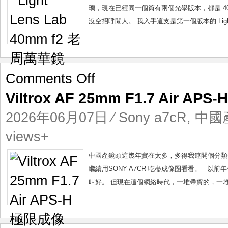
萬
璃，現在已經同一個筒有兩個光學版本，都是 40
華
沒空招呼閒人。 我入手這支是第一個版本的 Light Le
鏡
on
Comments Off
Viltrox
Viltrox AF 25mm F1.7 Air AP
AF
25mm
2026年06月07日
⁄
Sony a7cR
,
中國
F1.7
Air
views+
APS-
H
中國產鏡頭這幾年實在太多，多得我連開個分類也懶，全放
極
繼續用SONY A7CR 吃盡成像圈看看。 
限
叫好。 但現在這個網絡時代，一堆帶貨的，一堆KO
成
像