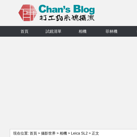
首頁
試鏡清單
相機
菲林機
現在位置:
首頁
>
攝影世界
>
相機
>
Leica SL2
> 正文