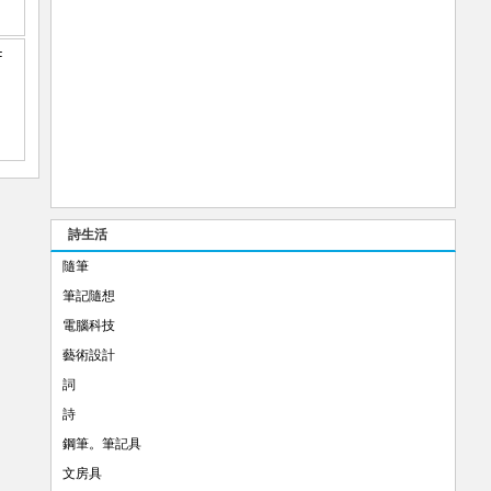
詩生活
隨筆
筆記隨想
電腦科技
藝術設計
詞
詩
鋼筆。筆記具
文房具