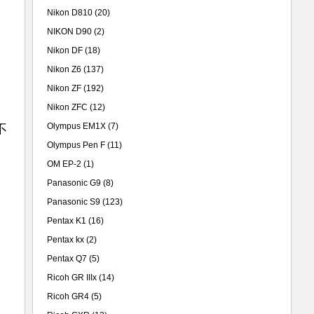
Nikon D810
(20)
NIKON D90
(2)
Nikon DF
(18)
Nikon Z6
(137)
。
Nikon ZF
(192)
Nikon ZFC
(12)
Olympus EM1X
(7)
不
Olympus Pen F
(11)
OM EP-2
(1)
Panasonic G9
(8)
Panasonic S9
(123)
Pentax K1
(16)
Pentax kx
(2)
Pentax Q7
(5)
Ricoh GR IIIx
(14)
Ricoh GR4
(5)