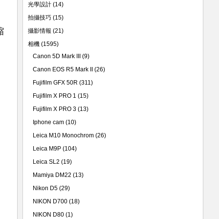
光學設計
(14)
拍攝技巧
(15)
縮
攝影情報
(21)
相機
(1595)
Canon 5D Mark III
(9)
Canon EOS R5 Mark II
(26)
Fujifilm GFX 50R
(311)
Fujifilm X PRO 1
(15)
Fujifilm X PRO 3
(13)
Iphone cam
(10)
Leica M10 Monochrom
(26)
Leica M9P
(104)
Leica SL2
(19)
Mamiya DM22
(13)
Nikon D5
(29)
NIKON D700
(18)
NIKON D80
(1)