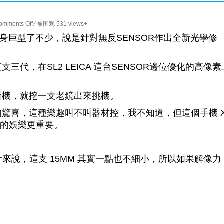
on
omments Off
⁄ 被围观 531 views+
Voigtlander
出到第三代，鏡身巨型了不少，說是針對無反SENSOR作出全新光學修
15mm
f4.5
代，在SL2 LEICA 這台SENSOR邊位優化的高像素
三
代
X
新機，就挖一支老鏡出來挑機。
Leica
驚喜，這種樂趣叫不叫器材控，我不知道，但這個手機 
SL2
高
颷的娛樂更重要。
解
像
挑
計來說，這支 15MM 其實一點也不細小，所以如果解像力
戰
。