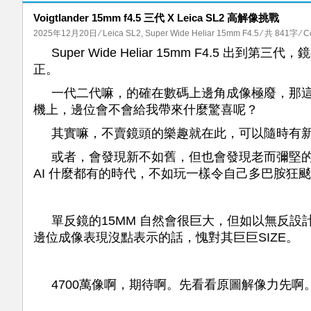
Voigtlander 15mm f4.5 三代 X Leica SL2 高解像挑戰
2025年12月20日
⁄
Leica SL2
,
Super Wide Heliar 15mm F4.5
⁄ 共 841字
⁄
C
Super Wide Heliar 15mm F4.5 
正。
一代二代嘛，的確在數碼上邊角成像極廢，那這支三
機上，邊位會不會給我帶來什麼驚喜呢？
其實嘛，不賣鏡頭的樂趣就在此，可以隨時有
或者，會發現新不如舊，但也會發現老而彌堅的
AI 什麼都有的時代，不如玩一樣令自己多巴胺狂
單反鏡的15MM 自然會很巨大，但如以無反設
邊位成像表現沒點表示的話，愧對其巨巨SIZE。
4700萬像啊，期待啊。先看看原圖解像力先啊