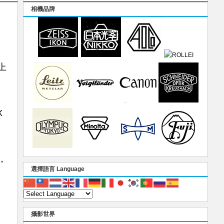
相機品牌
上
X
，
選擇語言 Language
攝影世界