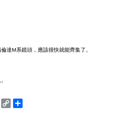
福倫達M系鏡頭，應該很快就能齊集了。
人。
ram
mblr
Douban
Copy
Share
Link