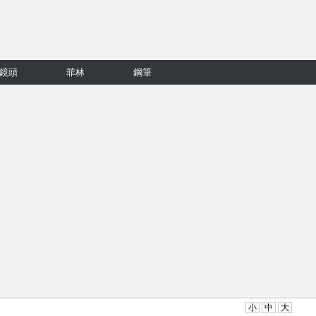
鏡頭
菲林
鋼筆
小
中
大