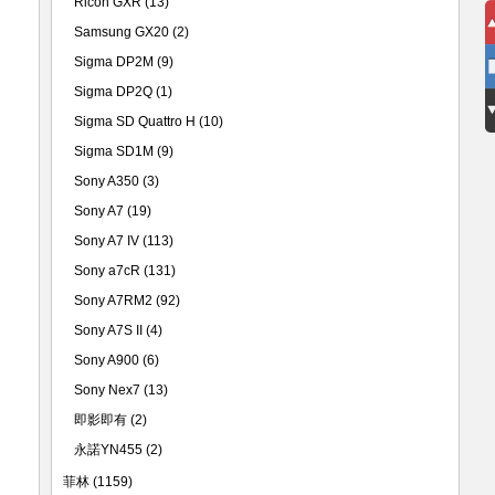
Ricoh GXR
(13)
Samsung GX20
(2)
Sigma DP2M
(9)
Sigma DP2Q
(1)
Sigma SD Quattro H
(10)
Sigma SD1M
(9)
Sony A350
(3)
Sony A7
(19)
Sony A7 IV
(113)
Sony a7cR
(131)
Sony A7RM2
(92)
Sony A7S II
(4)
Sony A900
(6)
Sony Nex7
(13)
即影即有
(2)
永諾YN455
(2)
菲林
(1159)