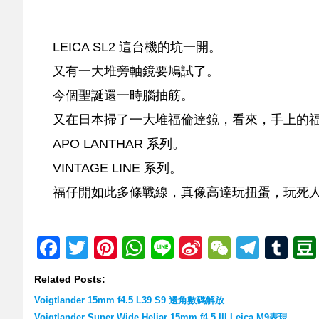
LEICA SL2 這台機的坑一開。
又有一大堆旁軸鏡要鳩試了。
今個聖誕還一時腦抽筋。
又在日本掃了一大堆福倫達鏡，看來，手上的
APO LANTHAR 系列。
VINTAGE LINE 系列。
福仔開如此多條戰線，真像高達玩扭蛋，玩死
Facebook
Twitter
Pinterest
WhatsApp
Line
Sina
WeChat
Teleg
Tu
Weibo
Related Posts:
Voigtlander 15mm f4.5 L39 S9 邊角數碼解放
Voigtlander Super Wide Heliar 15mm f4.5 III Leica M9表現