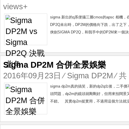
views+
sigma 新出的q系便攝三層cmos的apsc
DP2Q未出時，DP2M的價格向下跌，出了之
俠劍SIGMA DP2Q，和我手中的DP2M來一個決鬥
Sigma DP2M 合併全景娛樂
2016年09月23日
⁄
Sigma DP2M
⁄ 共
sigma dp2m真的搞笑，新的dp2q出後，
頭問題，dp2m的鏡頭就剛剛好，但用來拍闊景
不錯。 其實dp2m挺實用，不過用這個方法就沒