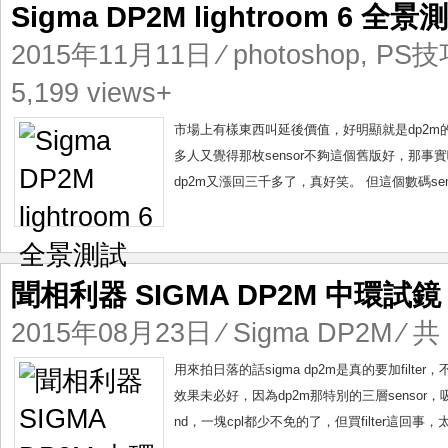
Sigma DP2M lightroom 6 全景
2015年11月11日
⁄
photoshop
,
PS技
5,199 views+
市場上有樣東西叫延後價值，好明顯就是dp2m的
多人又覺得那枚sensor不夠這個舊版好，那事
dp2m又漲回三千多了，真好笑。 但這個數碼se
聞相利器 SIGMA DP2M 中環試鏡
2015年08月23日
⁄
Sigma DP2M
⁄ 共
用來拍日落的話sigma dp2m是真的要加fil
效果未必好，因為dp2m那特別的三層senso
nd，一塊cpl都少不免的了，但買filter這回