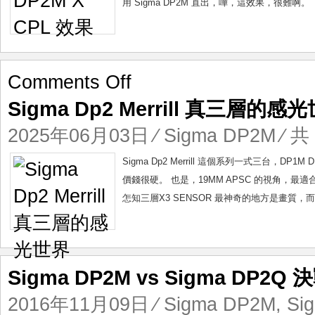
用 Sigma DP2M 直出，嘩，這效果，很難啊。
on
Comments Off
Sigma
Sigma Dp2 Merrill 真三層的感
Dp2
Merrill
2025年06月03日
⁄
Sigma DP2M
⁄ 共
真
三
Sigma Dp2 Merrill 這個系列一式三台，D
層
價錢很硬。 也是，19MM APSC 的視角，最適
的
怎知三層X3 SENSOR 最神奇的地方是畫質，
感
光
世
界
Sigma DP2M vs Sigma DP2Q
2016年11月09日
⁄
Sigma DP2M
,
Si