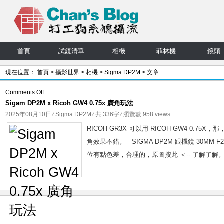
首頁
試鏡清單
相機
菲林機
鏡頭
現在位置：
首頁
>
攝影世界
>
相機
>
Sigma DP2M
> 文章
on
Comments Off
Sigam DP2M x Ricoh GW4 0.75x 廣角玩法
Sigam
DP2M
2025年08月10日
⁄
Sigma DP2M
⁄ 共 336字 ⁄ 瀏覽數 958 views+
x
RICOH GR3X 可以用 RICOH GW4 0.
Ricoh
角效果不錯。 SIGMA DP2M 跟機鏡 30MM
GW4
位有點色差，合理的，原圖按此 ＜-- 了解了解。 
0.75x
廣
角
玩
法