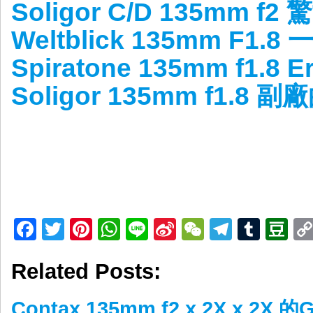
Soligor C/D 135mm 
Weltblick 135mm F1
Spiratone 135mm f1.8 
Soligor 135mm f1.8
Facebook
Twitter
Pinterest
WhatsApp
Line
Sina
WeChat
Telegr
Tumb
D
Weibo
Related Posts:
Contax 135mm f2 x 2X x 2X 