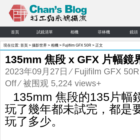
首頁
試鏡清單
相機
菲林機
鏡頭
現在位置:
首頁
>
攝影世界
>
相機
>
Fujifilm GFX 50R
> 正文
135mm 焦段 x GFX 片幅
2023年09月27日
⁄
Fujifilm GFX 50R
on
Off
⁄ 被围观 5,224 views+
135mm
135mm 焦段的135片
焦
段
玩了幾年都未試完，都是
x
GFX
玩了多少。
片
幅
鏡