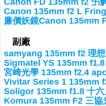
Canon FD 135mm f2
Canon 135mm f2 L Fr
廉價妖鏡Canon 135mm F
副廠
samyang 135mm f2
Sigmatel YS 135mm f1.
宮崎光學 135mm f2.4 ap
Vivitar Series 1 135m
Soligor 135mm f1.8
Komura 135mm F2 