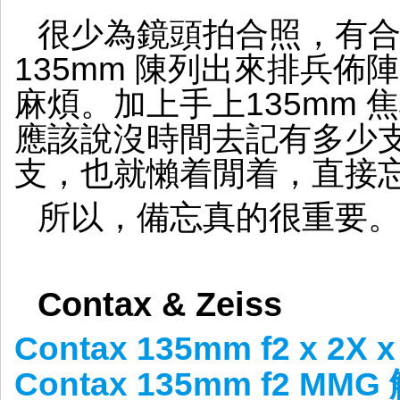
界
很少為鏡頭拍合照，有
備
忘
135mm 陳列出來排兵
麻煩。加上手上135mm
應該說沒時間去記有多少
支，也就懶着閒着，直接
所以，備忘真的很重要
Contax & Zeiss
Contax 135mm f2 x 2X
Contax 135mm f2 M