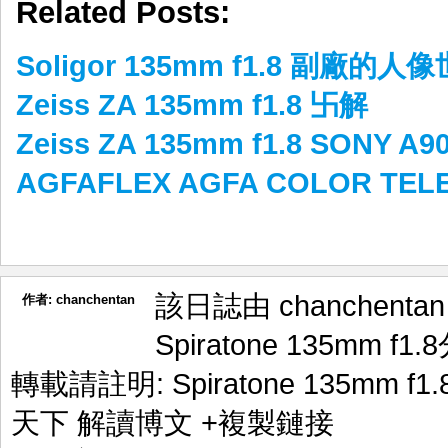
Related Posts:
Soligor 135mm f1.8 副廠的人
Zeiss ZA 135mm f1.8 卐解
Zeiss ZA 135mm f1.8 SONY A
AGFAFLEX AGFA COLOR TEL
該日誌由 chanchenta
作者:
chanchentan
Spiratone 135mm f1.8
轉載請註明:
Spiratone 135mm f1
天下 解讀博文
+複製鏈接