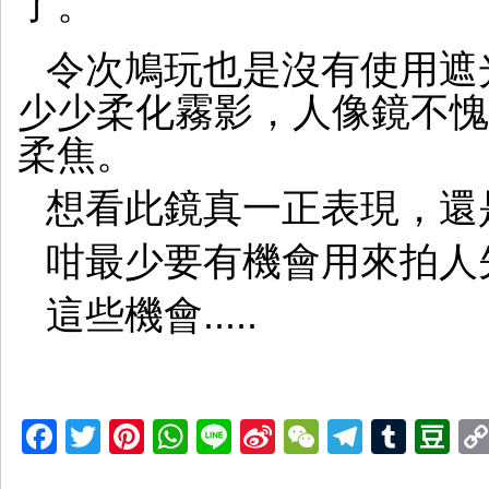
了。
令次鳩玩也是沒有使用遮
少少柔化霧影，人像鏡不愧
柔焦。
想看此鏡真一正表現，還
咁最少要有機會用來拍人先得.
這些機會.....
Facebook
Twitter
Pinterest
WhatsApp
Line
Sina
WeChat
Telegr
Tumb
D
Weibo