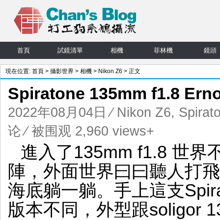
首頁
試鏡清單
相機
菲林機
鏡頭
現在位置:
首頁
>
攝影世界
>
相機
>
Nikon Z6
> 正文
Spiratone 135mm f1.8 Ern
2022年08月04日
⁄
Nikon Z6
,
Spirat
论
⁄ 被围观 2,960 views+
進入了135mm f1.8 
陣，外面世界曰曰聽人打飛
海底躺一躺。手上這支Spirato
版本不同，外型跟soligor 