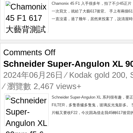
背
Chamonix 45 F1 入手很多年，拍了不少4
測
一次寫文，就給了大藝617後背。 手上有兩個6
試
一直沒還，過了幾年，居然來投案了，說清屋時清到，大
on
Comments Off
Schneider
Schneider Super-Angulon X
Super-
Angulon
2024年06月26日
⁄
Kodak gold 200
,
XL
90mm
⁄ 瀏覽數 2,467 views+
f5.6
中
Schneider Super-Angulon XL 系
灰
FILTER，多隻香爐多隻鬼，玻璃反光鬼影多。 Schnei
鏡
片幅又要收F22，今次因為借走我45轉617後
試
練