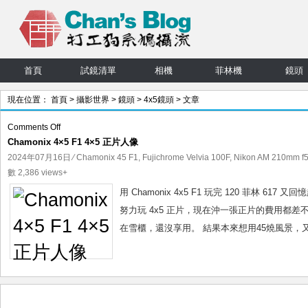
首頁
試鏡清單
相機
菲林機
鏡頭
現在位置：
首頁
>
攝影世界
>
鏡頭
>
4x5鏡頭
> 文章
on
Comments Off
Chamonix 4×5 F1 4×5 正片人像
Chamonix
4×5
2024年07月16日
⁄
Chamonix 45 F1
,
Fujichrome Velvia 100F
,
Nikon AM 210mm f5
F1
數 2,386 views+
4×5
用 Chamonix 4x5 F1 玩完 120 菲林
正
努力玩 4x5 正片，現在沖一張正片的費用都差
片
在雪櫃，還沒享用。 結果本來想用45燒風景，又
人
像