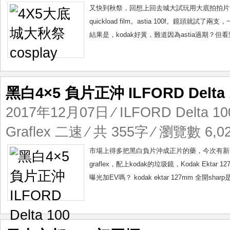
又快到秋祭，回想上回去城大試玩用大底拍拍片
quickload film。astia 100f。鏡頭就試了兩支，一支ko
結果是，kodak好黃，難道因為astia過期？但看到ro
黑白4×5 負片正沖 ILFORD Delta 
2017年12月07日
⁄
ILFORD Delta 10
Graflex 二速
⁄ 共 355字 ⁄ 瀏覽數 6,02
市場上得多把黑白負片沖成正片的藥，今次有新藥，不
graflex，配上kodak的垃圾鏡，Kodak Ek
曝光加EV嗎？ kodak ektar 127mm 全開sha