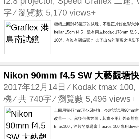
f2.8 projector
,
Speed Graflex 二速
,
字 ⁄ 瀏覽數 5,170 views+
繼續上回對45鏡頭的試玩，不過正片好似彩六沖左一張
heliar 15cm f4.5，還有兩支kodak 1
100f，有沒有關係呢？ 去了出名的華富之滝影下瀑布。
Nikon 90mm f4.5 SW 大藝觀塘
2017年12月14日
⁄
Kodak tmax 100
,
機
⁄ 共 740字 ⁄ 瀏覽數 5,496 views+
上回用完47mm玩4x5快拍，今次試試用90mm的n
改善一下。然後估焦方面，其實不用紅外線對焦，
tmax100，沖片的藥是富士acros 100 專用de