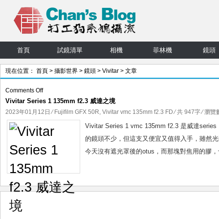
首頁
試鏡清單
相機
菲林機
鏡頭
現在位置：
首頁
>
攝影世界
>
鏡頭
>
Vivitar
> 文章
on
Comments Off
Vivitar Series 1 135mm f2.3 威達之境
Vivitar
Series
2023年01月12日
⁄
Fujifilm GFX 50R
,
Vivitar vmc 135mm f2.3 FD
⁄ 共 947字 ⁄ 瀏覽數
1
Vivitar Series 1 vmc 135mm f2.3 
135mm
的鏡頭不少，但這支又便宜又值得入手，雖然光圈
f2.3
今天沒有遮光罩後的otus，而那塊對焦用的膠，也和
威
達
之
境