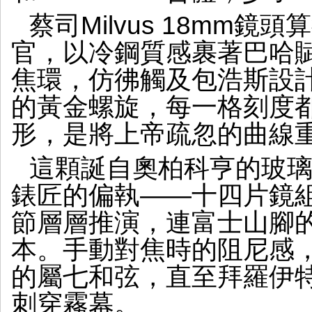
蔡司Milvus 18mm
官，以冷鋼質感裹著巴哈
焦環，仿彿觸及包浩斯設
的黃金螺旋，每一格刻度
形，是將上帝疏忽的曲線
這顆誕自奧柏科亨的玻
錶匠的偏執——十四片鏡
節層層推演，連富士山腳
本。手動對焦時的阻尼感
的屬七和弦，直至拜羅伊
刺穿霧幕。