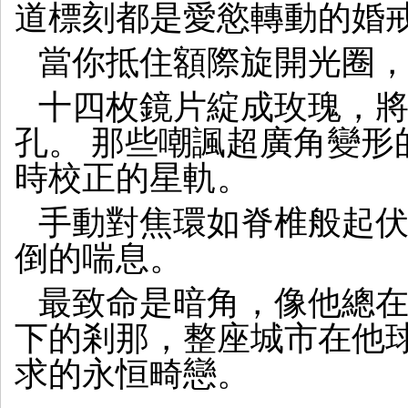
道標刻都是愛慾轉動的婚
當你抵住額際旋開光圈，f
十四枚鏡片綻成玫瑰，
孔。 那些嘲諷超廣角變形
時校正的星軌。
手動對焦環如脊椎般起伏，
倒的喘息。
最致命是暗角，像他總
下的剎那，整座城市在他
求的永恒畸戀。