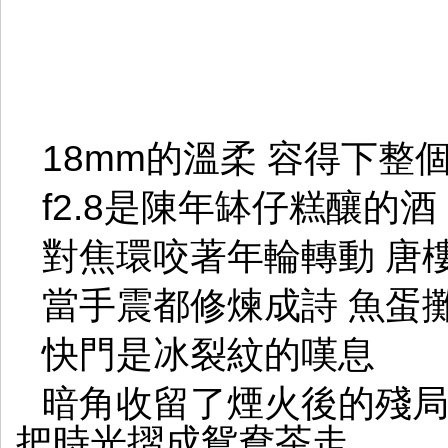
18mm的溫柔 容得下
f2.8是陳年缽仔糕釀的
對焦環咬著年輪轉動 唐
當手震都修煉成詩 魚
快門是冰裂紋的嘆息
暗角收留了煙火後的殘局
把時光摺成鴛鴦茶走