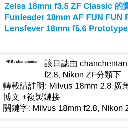
Zeiss 18mm f3.5 ZF Classic
Funleader 18mm AF FUN FUN 
Lensfever 18mm f5.6 Prototy
該日誌由 chanchenta
作者:
chanchentan
f2.8
,
Nikon ZF
分類下
轉載請註明:
Milvus 18mm 2.8
博文
+複製鏈接
關鍵字:
Milvus 18mm f2.8
,
Nikon 