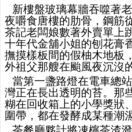
新樓盤玻璃幕牆吞噬著
夜嚼食唐樓的肋骨，鋼筋
茶記老闆娘數著外賣單上
十年代金舖小姐的刨花膏
撫摸樣板間的假柚木地板
外祖父那艘在颱風夜沉沒
當第一盞路燈在電車總
灣正在長出透明的苔。那
糊在回收箱上的小學獎狀
圍帶，都在發酵成某種潮
茶餐廳夥計將凍檸茶渣