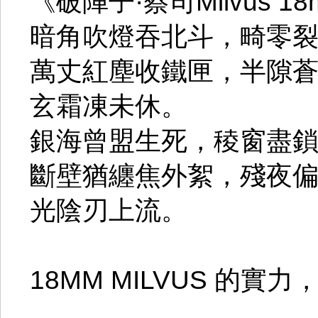
《破陣子·蔡司Milvus 1
暗角吹燈吞北斗，畸零
萬丈紅塵收鐵匣，半隙
玄霜凍未休。
銀海曾盟生死，稜窗盡
斷壁猶纏焦外絮，殘夜
光陰刃上流。
18MM MILVUS 的