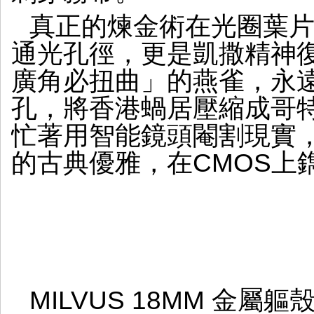
真正的煉金術在光圈葉片開
通光孔徑，更是凱撒精神
廣角必扭曲」的燕雀，永
孔，將香港蝸居壓縮成哥
忙著用智能鏡頭閹割現實，Mi
的古典優雅，在CMOS
MILVUS 18MM 金