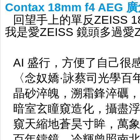
Contax 18mm f4 AEG
回望手上的單反ZEISS
我是愛ZEISS 鏡頭多過愛Z
AI 盛行，方便了自己很
〈念奴嬌·詠蔡司光學百
晶砂淬魄，溯霜鋒淬礪
暗室玄瞳窺造化，攝盡
窺天縮地蒼昊寸眸，萬
百年鑄鏡，冷輝曾照南