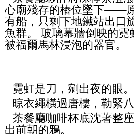
心廟殘存的樁位墜下——
有船，只剩下地鐵站出口
魚群。 玻璃幕牆倒映的霓
被福爾馬林浸泡的器官。
霓虹是刀，剜出夜的眼
晾衣繩橫過唐樓，勒緊
茶餐廳咖啡杯底沈著整
出前朝的鴉。