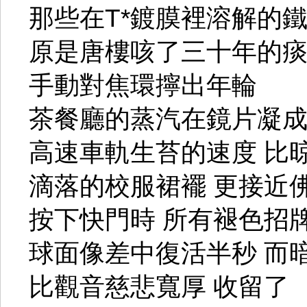
那些在T*鍍膜裡溶解的
原是唐樓咳了三十年的
手動對焦環擰出年輪
茶餐廳的蒸汽在鏡片凝
高速車軌生苔的速度 比
滴落的校服裙襬 更接近
按下快門時 所有褪色招
球面像差中復活半秒 而
比觀音慈悲寬厚 收留了