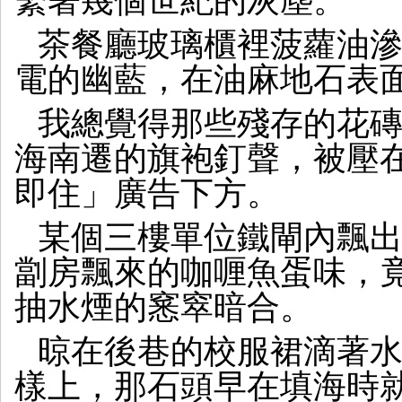
繫著幾個世紀的灰塵。
茶餐廳玻璃櫃裡菠蘿油
電的幽藍，在油麻地石表
我總覺得那些殘存的花
海南遷的旗袍釘聲，被壓
即住」廣告下方。
某個三樓單位鐵閘內飄
劏房飄來的咖喱魚蛋味，
抽水煙的窸窣暗合。
晾在後巷的校服裙滴著
樣上，那石頭早在填海時