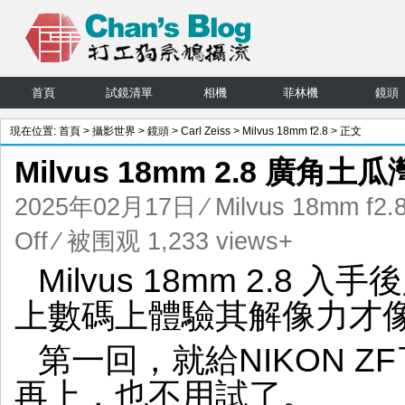
首頁
試鏡清單
相機
菲林機
鏡頭
現在位置:
首頁
>
攝影世界
>
鏡頭
>
Carl Zeiss
>
Milvus 18mm f2.8
> 正文
Milvus 18mm 2.8 廣角土瓜
2025年02月17日
⁄
Milvus 18mm f2.
on
Off
⁄ 被围观 1,233 views+
Milvus
Milvus 18mm 2.8
18mm
2.8
上數碼上體驗其解像力才
廣
角
第一回，就給NIKON Z
土
瓜
再上，也不用試了。
灣