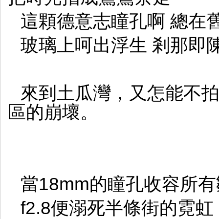
這顆德意志瞳孔啊 總在
玻璃上呵出浮生 剎那即
來到土瓜灣，又怎能不
區的崩壞。
當18mm的瞳孔收容所
f2.8便溺死半條街的霓