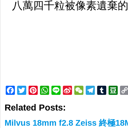
八萬四千粒被像素遺棄
Facebook
Twitter
Pinterest
WhatsApp
Line
Sina
WeChat
Telegr
Tumb
D
Weibo
Related Posts:
Milvus 18mm f2.8 Zeiss 終極