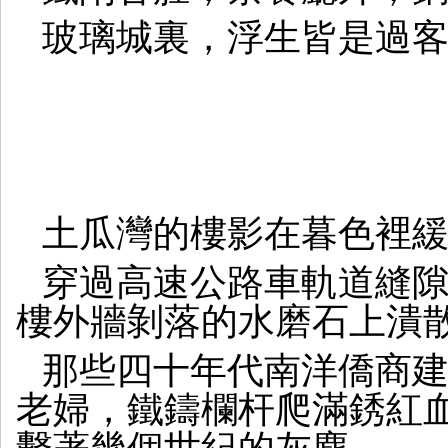
玻璃城裏，浮生皆是過
土瓜灣的樓影在暮色裡
穿過高速公路車軌道縫
樓外牆剝落的水磨石上潰
那些四十年代南洋僑商
老婦，鐵鑄欄杆爬滿銹紅