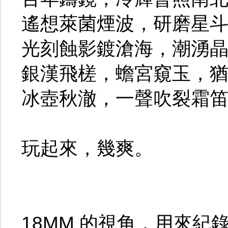
遙想萊菌煙波，研磨星
光刻蝕影鍍滄海，潮湧
銀漢飛槎，蟾宮窺玉，
冰壺秋澈，一聲吹裂霜
玩起來，幾爽。
18MM 的視角，用來