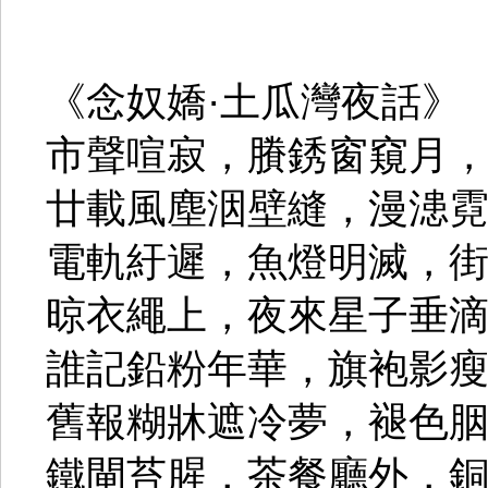
《念奴嬌·土瓜灣夜話》
市聲喧寂，賸銹窗窺月
廿載風塵洇壁縫，漫漶
電軌紆遲，魚燈明滅，
晾衣繩上，夜來星子垂
誰記鉛粉年華，旗袍影
舊報糊牀遮冷夢，褪色
鐵閘苔腥，茶餐廳外，