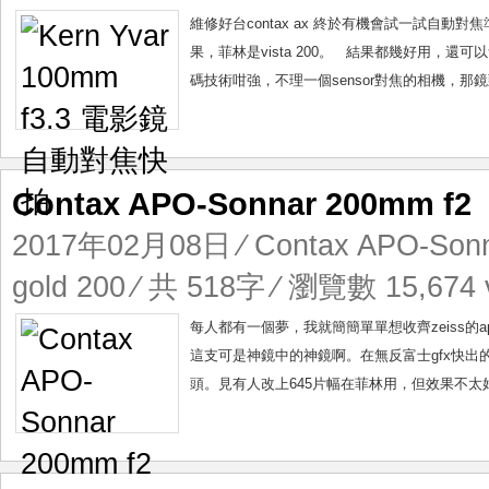
維修好台contax ax 終於有機會試一試自動對焦準不準
果，菲林是vista 200。 結果都幾好用，還可
碼技術咁強，不理一個sensor對焦的相機，那鏡
Contax APO-Sonnar 200mm f2
2017年02月08日
⁄
Contax APO-Son
gold 200
⁄ 共 518字 ⁄ 瀏覽數 15,674 
每人都有一個夢，我就簡簡單單想收齊zeiss的apo鏡頭
這支可是神鏡中的神鏡啊。在無反富士gfx快出
頭。見有人改上645片幅在菲林用，但效果不太好。ze