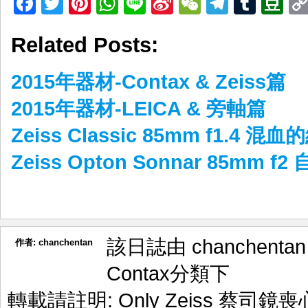
Facebook
Twitter
Pinterest
WhatsApp
Line
Sina
WeChat
Telegr
Tumb
D
Weibo
Related Posts:
2015年器材-Contax & Zeiss篇
2015年器材-LEICA & 旁軸篇
Zeiss Classic 85mm f1.4 混
Zeiss Opton Sonnar 85mm f
該日誌由 chanchenta
作者:
chanchentan
Contax
分類下
轉載請註明:
Only Zeiss 蔡司鏡