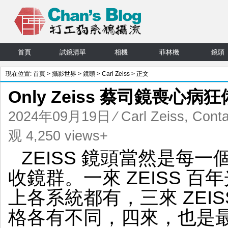
首頁
試鏡清單
相機
菲林機
鏡頭
現在位置:
首頁
>
攝影世界
>
鏡頭
>
Carl Zeiss
> 正文
Only Zeiss 蔡司鏡喪心病
2024年09月19日
⁄
Carl Zeiss
,
Cont
观 4,250 views+
ZEISS 鏡頭當然是每
收鏡群。一來 ZEISS 百年
上各系統都有，三來 ZEI
格各有不同，四來，也是