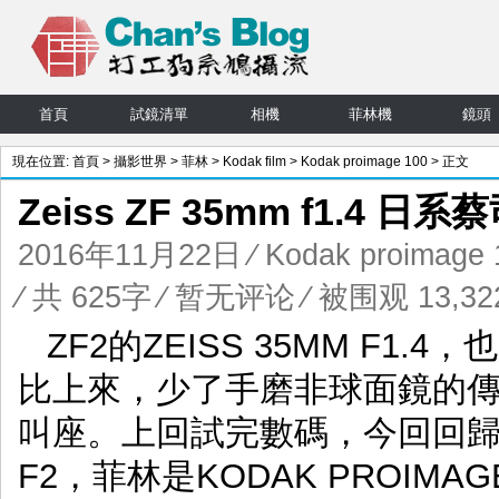
首頁
試鏡清單
相機
菲林機
鏡頭
現在位置:
首頁
>
攝影世界
>
菲林
>
Kodak film
>
Kodak proimage 100
> 正文
Zeiss ZF 35mm f1.4 
2016年11月22日
⁄
Kodak proimage 
⁄ 共 625字
⁄
暂无评论
⁄ 被围观 13,322
ZF2的ZEISS 35MM F1.
比上來，少了手磨非球面鏡的
叫座。上回試完數碼，今回回歸
F2，菲林是KODAK PROIMA