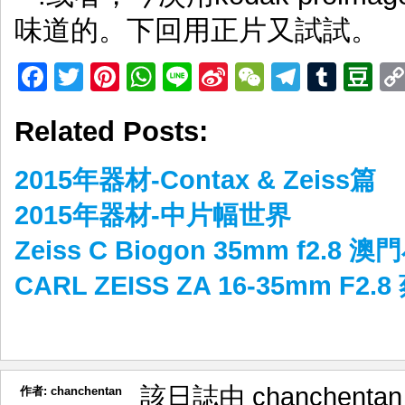
味道的。下回用正片又試試。
Facebook
Twitter
Pinterest
WhatsApp
Line
Sina
WeChat
Telegr
Tumb
D
Weibo
Related Posts:
2015年器材-Contax & Zeiss篇
2015年器材-中片幅世界
Zeiss C Biogon 35mm f2.8 
CARL ZEISS ZA 16-35mm 
該日誌由 chanchenta
作者:
chanchentan