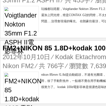
35mm F1.2 ASPH II
⁄ 共 455字 ⁄ 瀏覽
玩極都玩唔厭，Voigtlander Nokton 35mm 
還加上閃光燈，燈是CONTAX G2的閃燈，不太會
問題....沒理會現場的曝光。 在朗豪坊最頂，可
FM2+NIKON 85 1.8D+kodak 
2012年10月10日
⁄
Kodak Ektachrom
Nikon FM2
⁄ 共 766字 ⁄ 瀏覽數 7,639
nikon 85mm f1.8d是自動鏡頭，不過有光
用，徐了手動對焦外，一點都不覺在用手動機械機
很努力了。 kodak 100d電影菲林是很濃色彩味的，