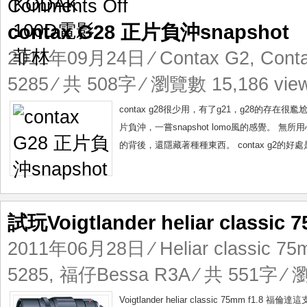
on
Comments Off
contax
contax G28 正片負沖snapshot
G28
正
2011年09月24日
⁄
Contax G2
,
Cont
片
負
5285
⁄ 共 508字 ⁄ 瀏覽數 15,186 vie
沖
snapshot
contax g28很少用，有了g21，g28的存在
片負沖，一嘗snapshot lomo風的感覺。
的背後，還隱藏著種種東西。 contax g2的好
試玩Voigtlander heliar classic 
2011年06月28日
⁄
Heliar classic 75
5285
,
福仔Bessa R3A
⁄ 共 551字 ⁄ 
Voigtlander heliar classic 75