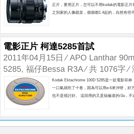
正片，要用正片，怎可以不用kodak的電影正片菲
之別家的人像鏡皇，個個都1.4起的，自然有些不
電影正片 柯達5285首試
2011年04月15日
⁄
APO Lanthar 90m
5285
,
福仔Bessa R3A
⁄ 共 1076字 ⁄
Kodak Ektachrome 100D 528
一口氣就吃了十卷，因為可以用e-6來沖呀，
也不是很討好。 這回用的又是福倫達的r3a，不過出支新