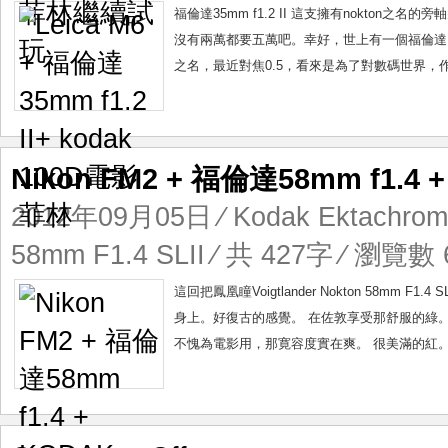
福倫達35mm f1.2 II 這支擁有nokton之
沒有兩萬都要五萬吧。幸好，世上有一個福倫達，為我們窮人帶
之名，最近對焦0.5，看來是為了對數碼世界，作
Nikon FM2 + 福倫達58mm f1.4
2012年09月05日
⁄
Kodak Ektachrom
58mm F1.4 SLII
⁄ 共 427字 ⁄ 瀏覽數 6
這回把鳳凰瞳Voigtlander Nokton 58mm F
身上。好復古的感覺。 在佐敦享受那舒服的綠。
不愧為電影用，那寛容度實在爽。 很美滿的紅。和