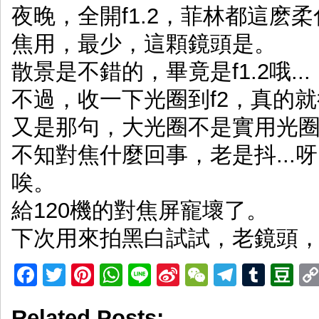
夜晚，全開f1.2，菲林都這麽柔化
焦用，最少，這顆鏡頭是。
散景是不錯的，畢竟是f1.2哦...
不過，收一下光圈到f2，真的就
又是那句，大光圈不是實用光圈嘛
不知對焦什麼回事，老是抖...呀..
唉。
給120機的對焦屏寵壞了。
下次用來拍黑白試試，老鏡頭
Facebook
Twitter
Pinterest
WhatsApp
Line
Sina
WeChat
Telegr
Tumb
D
Weibo
Related Posts: