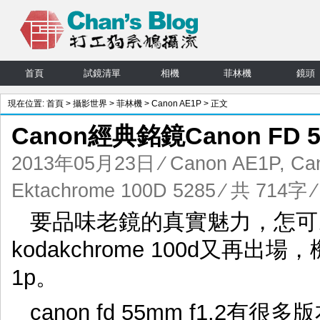
首頁
試鏡清單
相機
菲林機
鏡頭
現在位置:
首頁
>
攝影世界
>
菲林機
>
Canon AE1P
> 正文
Canon經典銘鏡Canon FD 5
2013年05月23日
⁄
Canon AE1P
,
Ca
Ektachrome 100D 5285
⁄ 共 714字
要品味老鏡的真實魅力，怎可以
kodakchrome 100d又再出場
1p。
canon fd 55mm f1.2有