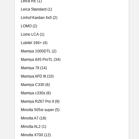
Leica RE
(1)
Leica Standard
(1)
Linhof Kardan 4x5
(2)
LOMO
(2)
Lomo LCA
(1)
Lubitel 166+
(4)
Mamiya 1000DTL
(2)
Mamiya 645 ProTL
(34)
Mamiya 7II
(14)
Mamiya AFD III
(10)
Mamiya C330
(6)
Mamiya c330s
(6)
Mamiya RZ67 Pro II
(9)
Minolta 505si super
(5)
Minolta A7
(18)
Minolta AL2
(1)
Minolta X700
(12)