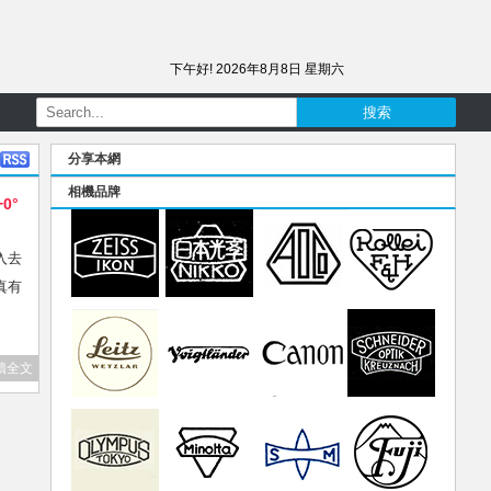
下午好!
2026年8月8日 星期六
分享本網
相機品牌
+0°
就入去
真有
讀全文