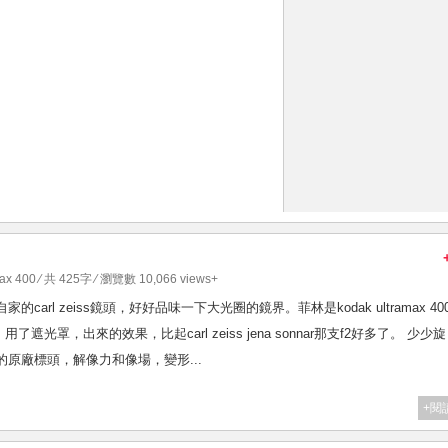
max 400
⁄ 共 425字 ⁄ 瀏覽數 10,066 views+
x自家的carl zeiss鏡頭，好好品味一下大光圈的鏡界。菲林是kodak ultramax 40
罩，出來的效果，比起carl zeiss jena sonnar那支f2好多了。 少少
rf的原廠標頭，解像力和像場，變形...
+閱