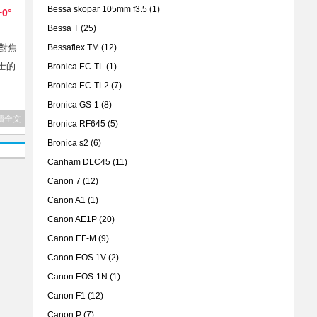
Bessa skopar 105mm f3.5
(1)
+0°
Bessa T
(25)
無對焦
Bessaflex TM
(12)
士的
Bronica EC-TL
(1)
Bronica EC-TL2
(7)
Bronica GS-1
(8)
讀全文
Bronica RF645
(5)
Bronica s2
(6)
Canham DLC45
(11)
Canon 7
(12)
Canon A1
(1)
Canon AE1P
(20)
Canon EF-M
(9)
Canon EOS 1V
(2)
Canon EOS-1N
(1)
Canon F1
(12)
Canon P
(7)