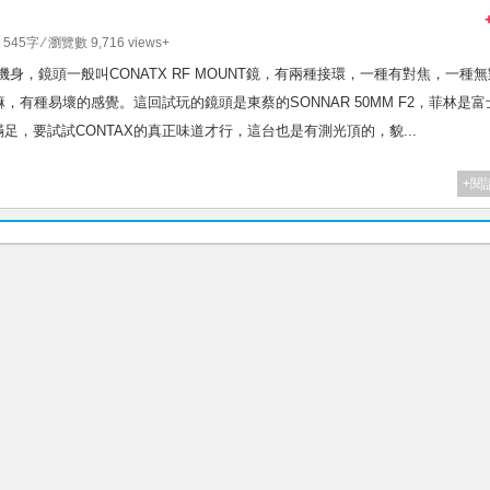
 545字 ⁄ 瀏覽數 9,716 views+
OUNT的機身，鏡頭一般叫CONATX RF MOUNT鏡，有兩種接環，一種有對焦，一種
有種易壞的感覺。這回試玩的鏡頭是東蔡的SONNAR 50MM F2，菲林是富
不滿足，要試試CONTAX的真正味道才行，這台也是有測光頂的，貌...
+閱