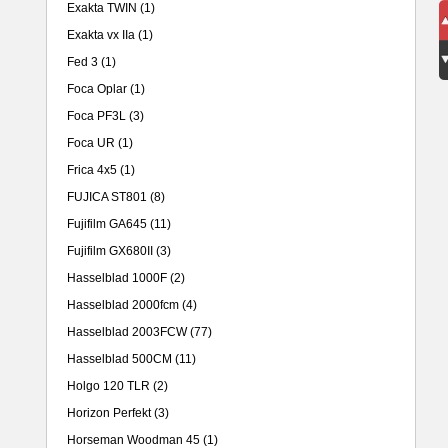
Exakta TWIN
(1)
Exakta vx IIa
(1)
Fed 3
(1)
Foca Oplar
(1)
Foca PF3L
(3)
Foca UR
(1)
Frica 4x5
(1)
FUJICA ST801
(8)
Fujifilm GA645
(11)
Fujifilm GX680II
(3)
Hasselblad 1000F
(2)
Hasselblad 2000fcm
(4)
Hasselblad 2003FCW
(77)
Hasselblad 500CM
(11)
Holgo 120 TLR
(2)
Horizon Perfekt
(3)
Horseman Woodman 45
(1)