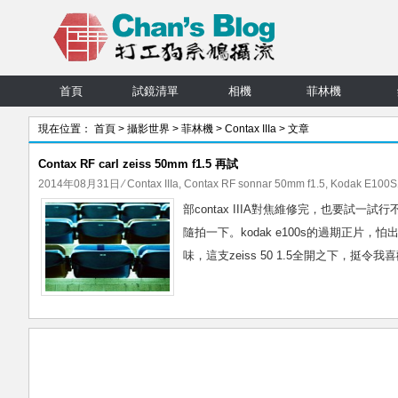
首頁
試鏡清單
相機
菲林機
現在位置：
首頁
>
攝影世界
>
菲林機
>
Contax IIIa
> 文章
Contax RF carl zeiss 50mm f1.5 再試
2014年08月31日
⁄
Contax IIIa
,
Contax RF sonnar 50mm f1.5
,
Kodak E100S
部contax IIIA對焦維修完，也要試一試行
隨拍一下。kodak e100s的過期正片，
味，這支zeiss 50 1.5全開之下，挺令我