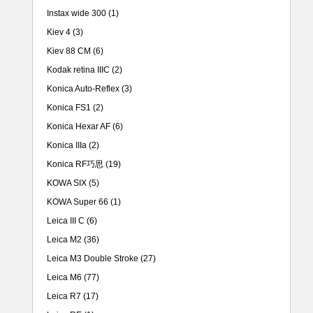
Instax wide 300
(1)
Kiev 4
(3)
Kiev 88 CM
(6)
Kodak retina IIIC
(2)
Konica Auto-Reflex
(3)
Konica FS1
(2)
Konica Hexar AF
(6)
Konica IIIa
(2)
Konica RF巧思
(19)
KOWA SIX
(5)
KOWA Super 66
(1)
Leica III C
(6)
Leica M2
(36)
Leica M3 Double Stroke
(27)
Leica M6
(77)
Leica R7
(17)