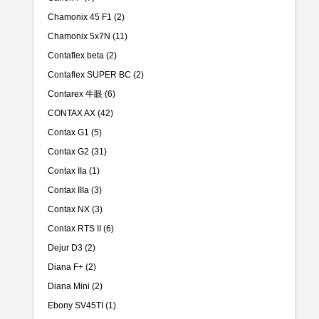
Chamonix 45 F1
(2)
Chamonix 5x7N
(11)
Contaflex beta
(2)
Contaflex SUPER BC
(2)
Contarex 牛眼
(6)
CONTAX AX
(42)
Contax G1
(5)
Contax G2
(31)
Contax IIa
(1)
Contax IIIa
(3)
Contax NX
(3)
Contax RTS II
(6)
Dejur D3
(2)
Diana F+
(2)
Diana Mini
(2)
Ebony SV45TI
(1)