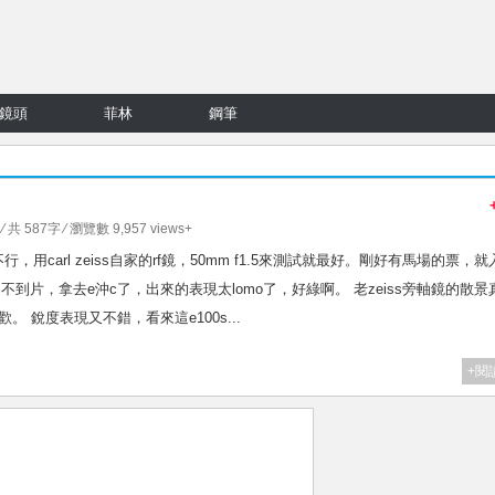
鏡頭
菲林
鋼筆
⁄ 共 587字 ⁄ 瀏覽數 9,957 views+
不行，用carl zeiss自家的rf鏡，50mm f1.5來測試就最好。剛好有馬場的票，
怕出不到片，拿去e沖c了，出來的表現太lomo了，好綠啊。 老zeiss旁軸鏡的散景
喜歡。 銳度表現又不錯，看來這e100s...
+閱