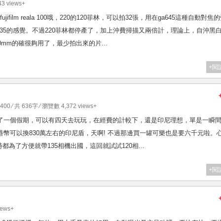
3 views+
film reala 100哦，220的120菲林，可以拍32張，用在ga645這種自動對焦
5的感覺。不過220菲林都停產了，加上沖費掃描又兩倍計，理論上，自沖黑白2
0mm的確很夠用了，最少拍出來的片...
+閱
 400
⁄ 共 636字 ⁄ 瀏覽數 4,372 views+
排了一個假期，可以有四天去玩玩，在經費的計較下，還是印尼理想，單是一瞬
港幣可以換830萬左右的印尼盾，天啊! 不過那邊買一罐可樂也是要六千元啦。
為了方便就帶135相機出國，這回就試試120相...
+閱
iews+