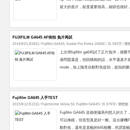
挺大的底片，銳度還要很高，細節也很好，配上這支sup
FUJIFILM GA645 AF街拍 負片再試
2016年01月09日
⁄
Fujifilm GA645
,
Kodak Pro Portra 160NC
⁄ 共 593字 ⁄ 瀏
上次用fujifilm ga645試了正片負沖
過問題還是，拍回橫相的話，水平還真不易
mode，加上隨意自動對焦捉拍，捉拍的樂
Fujifilm GA645 入手TEST
2015年12月23日
⁄
Fujichrome Velvia 50
,
Fujifilm GA645
⁄ 共 879字 ⁄ 瀏覽數 7
Fujifilm GA645 這個便攝系列想
可以換鏡，但造型真是好一般。這台膠機Fuj
動對焦，還有是直幅的645相機，所謂直幅