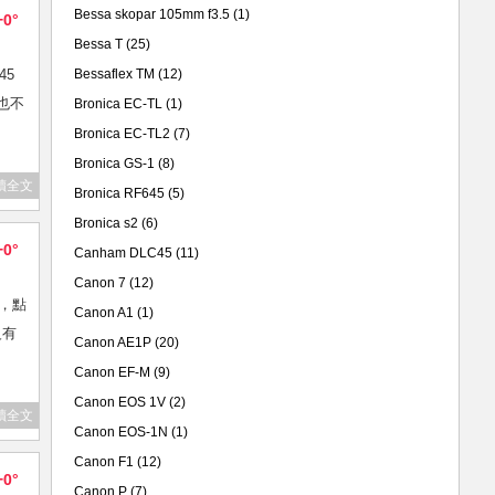
Bessa skopar 105mm f3.5
(1)
+0°
Bessa T
(25)
45
Bessaflex TM
(12)
也不
Bronica EC-TL
(1)
Bronica EC-TL2
(7)
Bronica GS-1
(8)
讀全文
Bronica RF645
(5)
Bronica s2
(6)
+0°
Canham DLC45
(11)
Canon 7
(12)
R，點
Canon A1
(1)
沒有
Canon AE1P
(20)
Canon EF-M
(9)
Canon EOS 1V
(2)
讀全文
Canon EOS-1N
(1)
Canon F1
(12)
+0°
Canon P
(7)