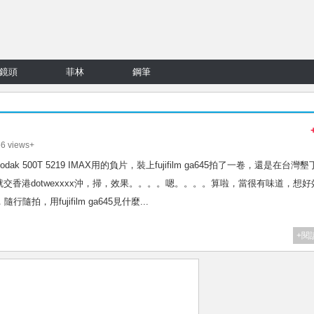
鏡頭
菲林
鋼筆
6 views+
odak 500T 5219 IMAX用的負片，裝上fujifilm ga645拍了一卷，還是在台灣
香港dotwexxxx沖，掃，效果。。。。嗯。。。。算啦，當很有味道，想好
，用fujifilm ga645見什麼...
+閱