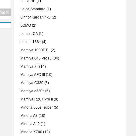
Leica RE
(1)
Leica Standard
(1)
讀全文
Linhof Kardan 4x5
(2)
LOMO
(2)
Lomo LCA
(1)
Lubitel 166+
(4)
Mamiya 1000DTL
(2)
Mamiya 645 ProTL
(34)
Mamiya 7II
(14)
Mamiya AFD III
(10)
Mamiya C330
(6)
Mamiya c330s
(6)
Mamiya RZ67 Pro II
(9)
Minolta 505si super
(5)
Minolta A7
(18)
Minolta AL2
(1)
Minolta X700
(12)