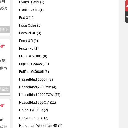
慢可
Exakta TWIN
(1)
來試試
Exakta vx IIa
(1)
Fed 3
(1)
Foca Oplar
(1)
讀全文
Foca PF3L
(3)
Foca UR
(1)
+0°
Frica 4x5
(1)
FUJICA ST801
(8)
有寫
Fujifilm GA645
(11)
就停出
Fujifilm GX680II
(3)
Hasselblad 1000F
(2)
Hasselblad 2000fcm
(4)
讀全文
Hasselblad 2003FCW
(77)
Hasselblad 500CM
(11)
+0°
Holgo 120 TLR
(2)
Horizon Perfekt
(3)
rd
Horseman Woodman 45
(1)
，反差