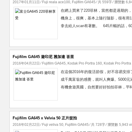
2017年01月11日
⁄
Fuji reala ace100
,
Fujifilm GA645
⁄ 共 559字 ⁄ 瀏覽數 6,84
在網上買來了220菲林，當然都是過期的，fuji
機身上，很爽，基本上隨行隨影，很有用13
拿去給人scan有著數。 645片幅的話，6
Fujifilm GA645 遊印尼 雅加達 峇里
2016年04月22日
⁄
Fujifilm GA645
,
Kodak Pro Portra 160
,
Kodak Pro Portra
在這個2016年的復活節假，好不容易安
成千萬富翁的感覺，就叫人爽爆。5000元
有機會遊異國，自然要好好拍拍菲林，平時都
Fujifilm GA645 x Velvia 50 正片捉拍
2016年02月22日
⁄
Fuji veliva 50
,
Fujifilm GA645
⁄ 共 728字 ⁄ 瀏覽數 5,943 v