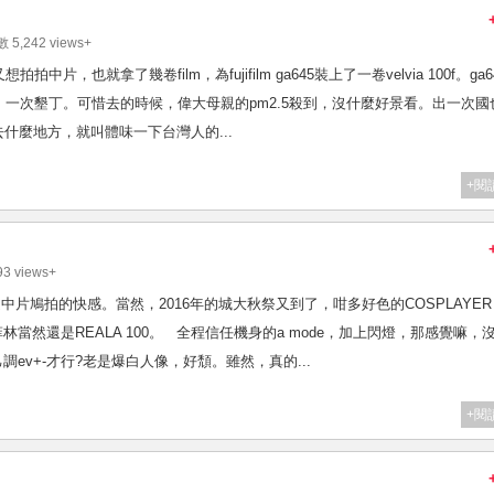
 5,242 views+
也就拿了幾卷film，為fujifilm ga645裝上了一卷velvia 100f。ga6
一次墾丁。可惜去的時候，偉大母親的pm2.5殺到，沒什麼好景看。出一次國
什麼地方，就叫體味一下台灣人的...
+閱
3 views+
受中片鳩拍的快感。當然，2016年的城大秋祭又到了，咁多好色的COSPLAYE
菲林當然還是REALA 100。 全程信任機身的a mode，加上閃燈，那感覺嘛，
自己調ev+-才行?老是爆白人像，好頹。雖然，真的...
+閱