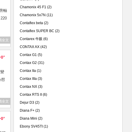
Chamonix 45 F1
(2)
的旁軸
Chamonix 5x7N
(11)
20
Contaflex beta
(2)
Contaflex SUPER BC
(2)
Contarex 牛眼
(6)
讀全文
CONTAX AX
(42)
Contax G1
(5)
+0°
Contax G2
(31)
Contax IIa
(1)
間變
Contax IIIa
(3)
心想
Contax NX
(3)
Contax RTS II
(6)
讀全文
Dejur D3
(2)
Diana F+
(2)
+0°
Diana Mini
(2)
Ebony SV45TI
(1)