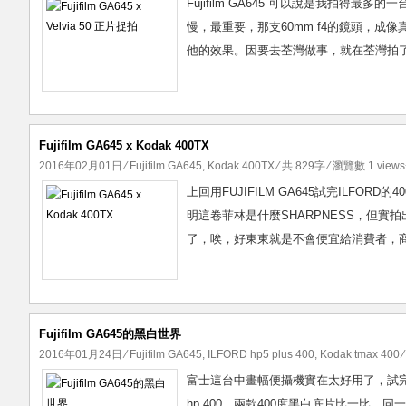
Fujifilm GA645 可以說是我拍
慢，最重要，那支60mm f4的鏡頭，成像
他的效果。因要去荃灣做事，就在荃灣拍了幾張
Fujifilm GA645 x Kodak 400TX
2016年02月01日
⁄
Fujifilm GA645
,
Kodak 400TX
⁄ 共 829字 ⁄ 瀏覽數 1 views
上回用FUJIFILM GA645試完ILFORD
明這卷菲林是什麼SHARPNESS，但實
了，唉，好東東就是不會便宜給消費者，商
Fujifilm GA645的黑白世界
2016年01月24日
⁄
Fujifilm GA645
,
ILFORD hp5 plus 400
,
Kodak tmax 400
⁄
富士這台中畫幅便攝機實在太好用了，試完正片和負
hp 400，兩款400度黑白底片比一比，同一