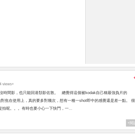
4 views+
，結果沒時間影，也只能回港頹影佐敦。 總覺得這個被kodak自己稱最強負片的
。 自動對焦在使用上，真的要多對幾次，想有一種一shot即中的感覺還是差一點。 
玩捉拍呢。。。有時也要小心一下快門，一...
+閱