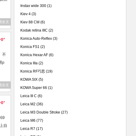
Instax wide 300
(1)
Kiev 4
(3)
讀全文
Kiev 88 CM
(6)
Kodak retina IIIC
(2)
Konica Auto-Reflex
(3)
+0°
Konica FS1
(2)
。不
Konica Hexar AF
(6)
用p
Konica IIIa
(2)
Konica RF巧思
(19)
KOWA SIX
(5)
讀全文
KOWA Super 66
(1)
Leica III C
(6)
+0°
Leica M2
(36)
Leica M3 Double Stroke
(27)
69
Leica M6
(77)
加上自
Leica R7
(17)