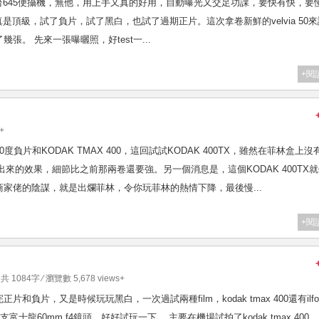
得最多的一台645便攝機，無他，用上手又真的好用，自動曝光又交足功課，要快有快，要
真是頂級，試了負片，試了黑白，也試了過期正片。這次拿卷新鮮的velvia 50
。 先來一張曝曬照，好test一...
+閱
+
的400度負片和KODAK TMAX 400，這回試試KODAK 400TX，雖然在菲林盒上沒
拍出來的效果，細節比之前那兩卷還要強。另一個消息是，這個KODAK 400TX
家佬的陰謀，就是出爛菲林，令你玩菲林的熱情下降，最後慢...
+閱
 共 1084字 ⁄ 瀏覽數 5,678 views+
片，又是時候玩玩黑白，一次過試兩種film，kodak tmax 400還有ilfo
支富士龍60mm f4鏡頭，好好試玩一下。 主要在機場試拍了kodak tmax 400