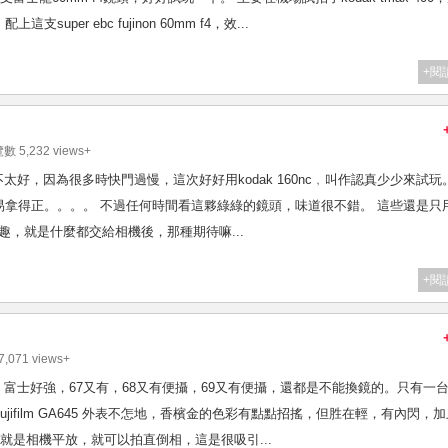
er ebc fujinon 60mm f4，效...
+閱
覽數 5,232 views+
，感覺不太好，因為很多時快門過慢，這次好好用kodak 160nc﹐叫作認真少少來試玩
拿得正。。。。 不過任何時間看這夥綠綠的鏡頭，味道很不錯。 這些還是只
趣，就是什麼都交給相機後，那種期待嘛...
+閱
,071 views+
入好久了，富士好強，67又有，68又有便攝，69又有便攝，還都是不能換鏡的。只有一台
ifilm GA645 外表不怎地，香檳金的色彩有點點招搖，但胜在輕，有內閃，
就是相機平放，就可以拍直倒相，這是很吸引...