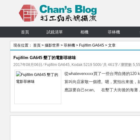
首頁
試鏡清單
相機
菲林機
現在位置：
首頁
>
攝影世界
>
菲林機
>
Fujifilm GA645
> 文章
Fujifilm GA645 墾丁的電影菲林味
2017年08月06日
⁄
Fujifilm GA645
,
Kodak 5219 500t
⁄ 共 461字 ⁄ 瀏覽數 5,55
從whateverxxxx買了一些台灣自捲的120 k
算叫向店家敬一個禮。嗯，實拍出來後，就交
應該要自己scan。 在墾丁大街後的海灘，隨行隨拍