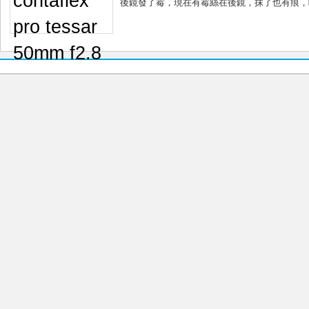
後鏡發了霉，現在有霉絲在後鏡，抹了也有痕，唉..