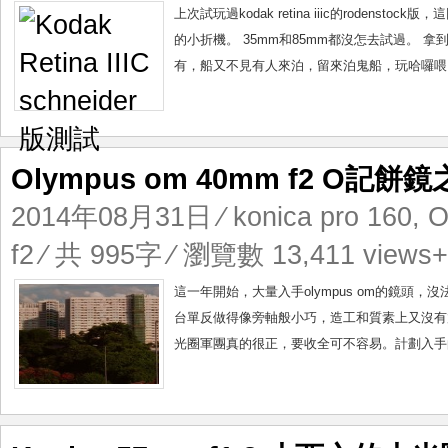
上次試玩過kodak retina iiic的rodensto
的小折機。 35mm和85mm都沒怎去試過。
有，船又不見有人來泊，留來泊鬼船，玩哈囉喂？ 這支schn
Olympus om 40mm f2 O記餅
2014年08月31日
⁄
konica pro 160
,
O
f2
⁄ 共 995字 ⁄ 瀏覽數 13,411 views+
這一年開始，大量入手olympus om的鏡
台單反做得像旁軸般小巧，造工和質素上又沒有放鬆，真不容
光圈軍團真的很正，要收全可不容易。計劃入手的有om鏡有