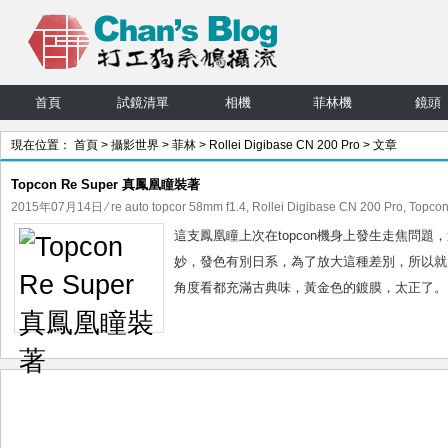
首頁
試鏡清單
相機
菲林機
鏡頭
現在位置：
首頁
>
攝影世界
>
菲林
>
Rollei Digibase CN 200 Pro
> 文章
Topcon Re Super 真鳳凰瞳裝著
2015年07月14日
⁄
re auto topcor 58mm f1.4
,
Rollei Digibase CN 200 Pro
,
Topcon
這支鳳凰瞳上次在topcon機身上發生走焦問題
妙，發色有別日系，為了放大這種差別，所以就用上ro
角度看都充滿古典味，黃金色的鍍膜，太正了。 先