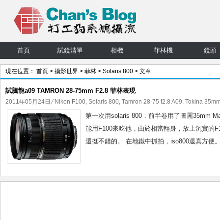
首頁
試鏡清單
相機
菲林機
鏡頭
現在位置：
首頁
>
攝影世界
>
菲林
>
Solaris 800
> 文章
試騰龍a09 TAMRON 28-75mm F2.8 菲林表現
2011年05月24日
⁄
Nikon F100
,
Solaris 800
,
Tamron 28-75 f2.8 A09
,
Tokina 35mm
第一次用solaris 800，前半卷用了圖麗35mm
能用F100來吃他，由於相當輕身，放上沉實的F1
還挺不錯的。 在地鐵中抓拍，iso800還真方便