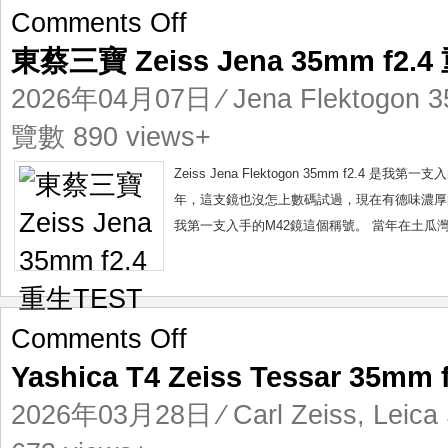
on
Comments Off
東
東蔡三寶 Zeiss Jena 35mm f2.
蔡
三
2026年04月07日
⁄
Jena Flektogon 
寶
Zeiss
覽數 890 views+
Jena
35mm
Zeiss Jena Flektogon 35mm f2
f2.4
年，這支鏡也沒怎上數碼試過，現在有德味濃厚的LE
重
我第一支入手的M42鏡這個稱號。 當年在土瓜灣
生
TEST
on
Comments Off
Yashica
Yashica T4 Zeiss Tessar 35m
T4
Zeiss
2026年03月28日
⁄
Carl Zeiss
,
Leica
Tessar
35mm