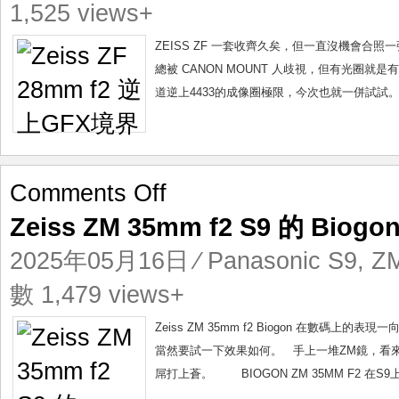
逆
1,525 views+
上
GFX
ZEISS ZF 一套收齊久矣，但一直沒機會合照一張。
境
總被 CANON MOUNT 人歧視，但有光圈就是有
界
道逆上4433的成像圈極限，今次也就一併試試。 Z
on
Comments Off
Zeiss
Zeiss ZM 35mm f2 S9 的 Biog
ZM
35mm
2025年05月16日
⁄
Panasonic S9
,
ZM
f2
S9
數 1,479 views+
的
Biogon
Zeiss ZM 35mm f2 Biogon 在數碼上
表
當然要試一下效果如何。 手上一堆ZM鏡，看來
現
屌打上蒼。 BIOGON ZM 35MM F2 在S9