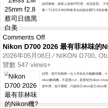
德
如同無物，就算人說收F8可用，也沒意思。 不過ZM
黑
看一下LEICA M10M會否令此鏡全開F2.8添
白
美
on
Comments Off
Nikon
Nikon D700 2026 最有菲林味的N
D700
2026
2026年05月08日
⁄
NIKON D700
,
Ot
最
有
覽數 547 views+
菲
林
好吧，想不到我第一台入手的全片幅數碼機，十八
味
nikon數碼機，不是賣ccd，是賣初代nikon cmo
的
當年用，也不覺呢，只能得又nikon黃又niko
Nikon
機?