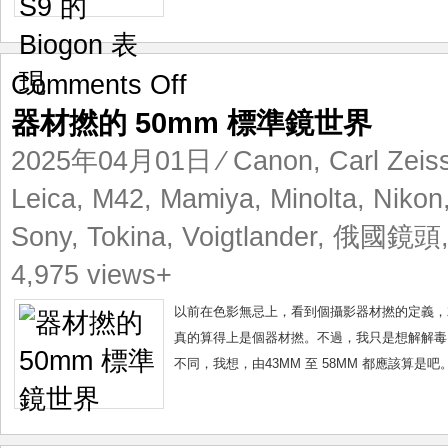
on
Comments Off
器
器材撚的 50mm 標準鏡世界
材
撚
2025年04月01日
⁄
Canon
,
Carl Zeis
的
50mm
Leica
,
M42
,
Mamiya
,
Minolta
,
Nikon
標
Sony
,
Tokina
,
Voigtlander
,
俄國鏡頭
準
鏡
4,975 views+
世
界
以前在色影無忌上，看到個攝影器材撚的定義，
真的算得上是個器材撚。不過，我只是想解解毒
不同，我想，由43MM 至 58MM 都應該算是吧