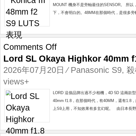
現
MOUNT 機身不是旁軸最佳的SENSOR。 所
下，不會明白的。48MM在那個時代，是很多旁
on
Comments Off
Lord
Lord SL Okaya Highkor 40mm
SL
Okaya
2026年07月20日
⁄
Panasonic S9
,
殺
Highkor
40mm
views+
f1.8
殺
LORD 這個品牌出過不少相機，4D 5D 這兩款型號
機
40mm f1.8，在那個時代，有40MM，還有1
取
上S9上用，不知效果有多玄幻呢。 由日本長野縣山
鏡