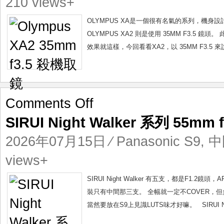
210 views+
機
取
OLYMPUS XA是一個很有名氣的系列，機身設
鏡
OLYMPUS XA2 則是使用 35MM F3.5 鏡
效果就這樣，今回看看XA2，以 35MM F3.5 來說，O
on
Comments Off
SIRUI
SIRUI Night Walker 系列 55m
Night
Walker
2026年07月15日
⁄
Panasonic S9
,
中
系
列
views+
55mm
f1.2
SIRUI Night Walker 有五支，都是F1.2鏡頭，
硬
裝只有中間那三支。 全幅就一定不COVER，
上
當然要放在S9上見識LUTS味才好嘛。 SIRUI Night
全
幅