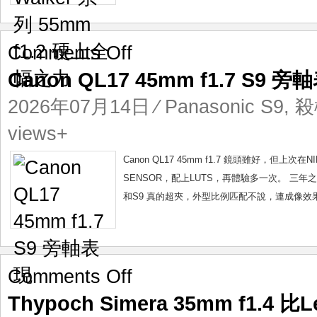
之
力
on
Comments Off
Canon
Canon QL17 45mm f1.7 S9 旁
QL17
45mm
2026年07月14日
⁄
Panasonic S9
,
殺
f1.7
S9
views+
旁
軸
Canon QL17 45mm f1.7 鏡頭雖好，但上次
表
SENSOR，配上LUTS，再體驗多一次。 三年之後，
現
和S9 真的超夾，外型比例匹配不說，連成像效
on
Comments Off
Thypoch
Thypoch Simera 35mm f1.4 比
Simera