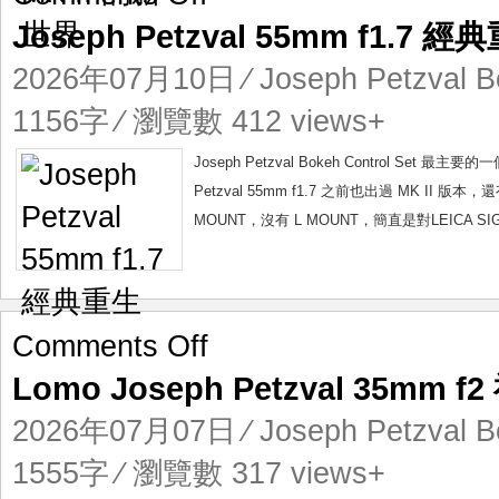
Joseph
Joseph Petzval 55mm f1.7 經
Petzval
55mm
2026年07月10日
⁄
Joseph Petzval B
f1.7
經
1156字 ⁄ 瀏覽數 412 views+
典
重
Joseph Petzval Bokeh Control 
生
Petzval 55mm f1.7 之前也出過 MK II
MOUNT，沒有 L MOUNT，簡直是對LEICA SI
on
Comments Off
Lomo
Lomo Joseph Petzval 35mm 
Joseph
Petzval
2026年07月07日
⁄
Joseph Petzval B
35mm
f2
1555字 ⁄ 瀏覽數 317 views+
神