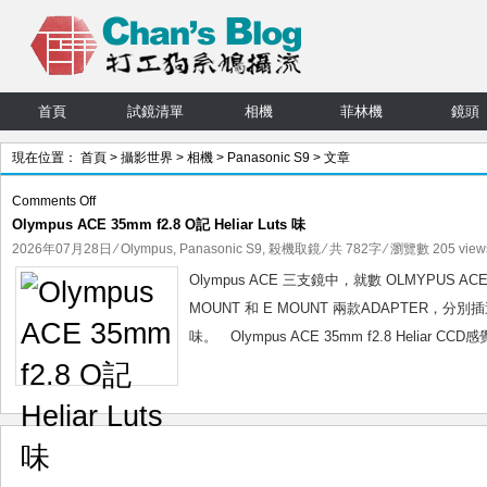
首頁
試鏡清單
相機
菲林機
鏡頭
現在位置：
首頁
>
攝影世界
>
相機
>
Panasonic S9
> 文章
on
Comments Off
Olympus ACE 35mm f2.8 O記 Heliar Luts 味
Olympus
ACE
2026年07月28日
⁄
Olympus
,
Panasonic S9
,
殺機取鏡
⁄ 共 782字 ⁄ 瀏覽數 205 view
35mm
Olympus ACE 三支鏡中，就數 OLMYPUS AC
f2.8
MOUNT 和 E MOUNT 兩款ADAPTER，分別
O
味。 Olympus ACE 35mm f2.8 Heliar CCD感覺
記
Heliar
Luts
味