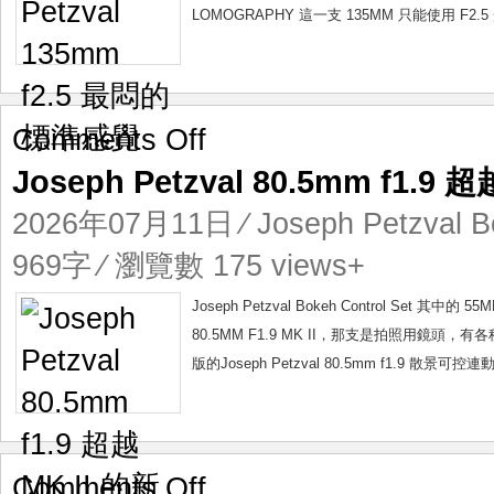
準
LOMOGRAPHY 這一支 135MM 只能使用 F
感
覺
on
Comments Off
Joseph
Joseph Petzval 80.5mm f1.9
Petzval
80.5mm
2026年07月11日
⁄
Joseph Petzval B
f1.9
超
969字 ⁄ 瀏覽數 175 views+
越
MK
Joseph Petzval Bokeh Control Set 其中的
II
80.5MM F1.9 MK II，那支是拍照用
的
版的Joseph Petzval 80.5mm f1.9 散
新
世
界
on
Comments Off