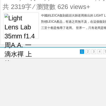
f1.4
共 2319字 ⁄ 瀏覽數 626 views+
周
A.A.
中國的LEICA復刻鏡頭大師老周推出的 LIGHT LENS
一
對標LEICA產品，有過之而無不及，在這個復刻LE
滴
三至十都是侮辱了老周。 世界一，只有老周是唯一
水
禪
上
篇
1
2
3
4