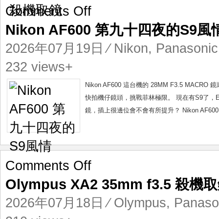
on
Comments Off
Nikon
Nikon AF600 第九十四夜的S9風
AF600
第
2026年07月19日
⁄
Nikon
,
Panasonic
九
十
232 views+
四
夜
Nikon AF600 這台機的 28MM F3.5 
的
快拍機仔鏡頭，挑戰菲林極限。 現在有S9了，E MOU
S9
鏡，插上很邊位會不會有所提升？ Nikon AF600 28
風
情
on
Comments Off
Olympus
Olympus XA2 35mm f3.5 殺機
XA2
35mm
2026年07月18日
⁄
Olympus
,
Panaso
f3.5
殺