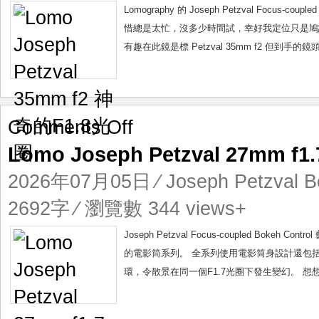
奇
Lomography 的 Joseph Petzval Focu
的
惜總是太忙，沒多少時間試，幸好我定位只是鳩試，沒壓力
F1.8
有趣在此鏡是標 Petzval 35mm f2 但到手的鏡
光
圈
on
Comments Off
Lomo
Lomo Joseph Petzval 27mm
Joseph
Petzval
2026年07月05日
⁄
Joseph Petzval B
27mm
f1.7
2692字 ⁄ 瀏覽數 344 views+
神
級
Joseph Petzval Focus-coupled Bok
散
的電影筒系列。 全系列使用電影筒身設計還包
景
環，令散景在同一個F1.7光圈下發生變幻。 想
娛
樂
套