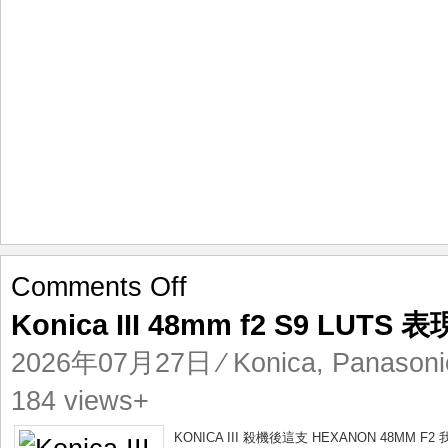
on
Comments Off
Konica
Konica III 48mm f2 S9 LUTS 表
III
48mm
2026年07月27日
⁄
Konica
,
Panasoni
f2
S9
184 views+
LUTS
表
KONICA III 殺機後這支 HEXANON 48MM