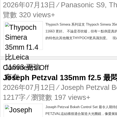
35mm
2026年07月13日
⁄
Panasonic S9
,
Th
f1.4
比
覽數 320 views+
Leica
11663
Thypoch Simera 系列這支 Thypoch Sime
更
11663 更好。 不論是否吹噓，但有一點倒是真的，這支
強
的特色比其他幾支THYPOCH更具識別度。 現在THY
存
在
on
Comments Off
Joseph
Joseph Petzval 135mm f2.
Petzval
135mm
2026年07月12日
⁄
Joseph Petzval B
f2.5
最
1217字 ⁄ 瀏覽數 197 views+
悶
的
Joseph Petzval Bokeh Control Set 
標
PETZVAL這結構很適合製造大光圈鏡，像愛展能 1