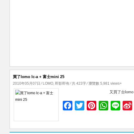
買了lomo lc-a + 富士mini 25
2010年05月07日
⁄
LOMO
,
即影即有
⁄ 共 423字 ⁄ 瀏覽數 5,981 views+
又買了台lomo
F
T
Pi
W
Li
a
wi
nt
h
n
c
tt
er
at
e