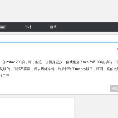
鏡頭
菲林
鋼筆
還有一台instax 200的，呵，但這一台機身更少，但就集全了mini7s和200的功能，
kitty特别版的，但我不喜歡，所以幾經辛苦，終於找到了melody版了，呵呵，真的
!!!
+閱