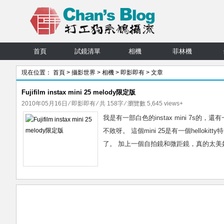
首頁
試鏡清單
相機
菲林機
現在位置：
首頁
>
攝影世界
>
相機
>
即影即有
> 文章
Fujifilm instax mini 25 melody限定版
2010年05月16日
⁄
即影即有
⁄ 共 158字 ⁄ 瀏覽數 5,645 views+
我是有一部白色的instax mini 7s的，
不敗呀。 這個mini 25是有一個hello
了。 加上一個自拍鏡和微距鏡，真的太美好了