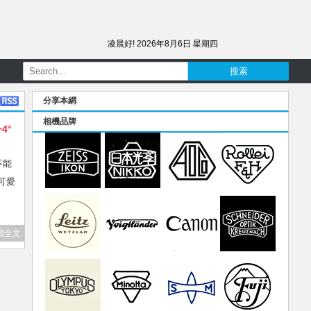
凌晨好!
2026年8月6日 星期四
分享本網
相機品牌
+4°
不能
太可愛
讀全文