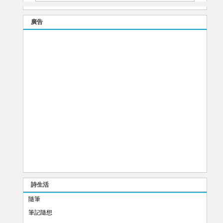
廣告
詩生活
隨筆
筆記隨想