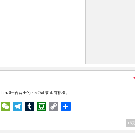
 lc-a和一台富士的mini25即影即有相機。
Si
W
T
T
D
C
S
n
e
el
u
o
o
h
a
C
e
m
u
p
ar
+閱