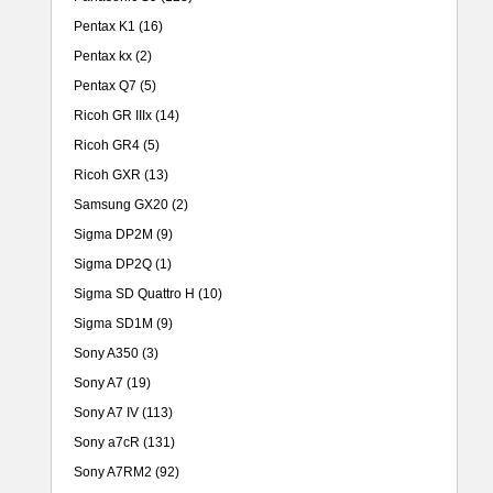
Pentax K1
(16)
Pentax kx
(2)
Pentax Q7
(5)
Ricoh GR IIIx
(14)
Ricoh GR4
(5)
Ricoh GXR
(13)
Samsung GX20
(2)
Sigma DP2M
(9)
Sigma DP2Q
(1)
Sigma SD Quattro H
(10)
Sigma SD1M
(9)
Sony A350
(3)
Sony A7
(19)
Sony A7 IV
(113)
Sony a7cR
(131)
Sony A7RM2
(92)