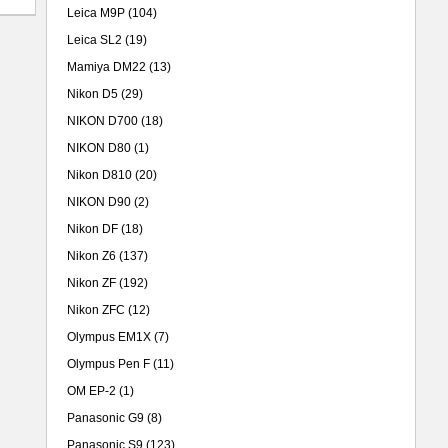
Leica M9P
(104)
Leica SL2
(19)
Mamiya DM22
(13)
Nikon D5
(29)
NIKON D700
(18)
NIKON D80
(1)
Nikon D810
(20)
NIKON D90
(2)
Nikon DF
(18)
Nikon Z6
(137)
Nikon ZF
(192)
Nikon ZFC
(12)
Olympus EM1X
(7)
Olympus Pen F
(11)
OM EP-2
(1)
Panasonic G9
(8)
Panasonic S9
(123)