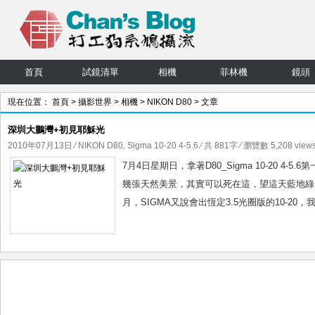
首頁
試鏡清單
相機
菲林機
鏡頭
現在位置：
首頁
>
攝影世界
>
相機
>
NIKON D80
> 文章
深圳大鵬灣+初見耶穌光
2010年07月13日
⁄
NIKON D80
,
Sigma 10-20 4-5.6
⁄ 共 881字 ⁄ 瀏覽數 5,208 view
7月4日星期日，拿著D80_Sigma 10-20
幾張天然美景，其實可以死在這，望這天藍地綠，不
月，SIGMA又說會出恆定3.5光圈版的10-20