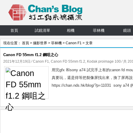
首頁
試鏡清單
相機
菲林機
鏡頭
現在位置：
首頁
>
攝影世界
>
菲林機
>
Canon F1
> 文章
Canon FD 55mm f1.2 鋼咀之心
2021年12月19日
⁄
Canon F1
,
Canon FD 55mm f1.2
,
Kodak proimage 100
⁄ 共 20
用完gfx 和sony a74 試完手上有的canon 
真要玩，還是得等把裂像屏找出來，換了屏再說。 https://c
https://chan.nds.hk/blog/?p=11031 sony a74