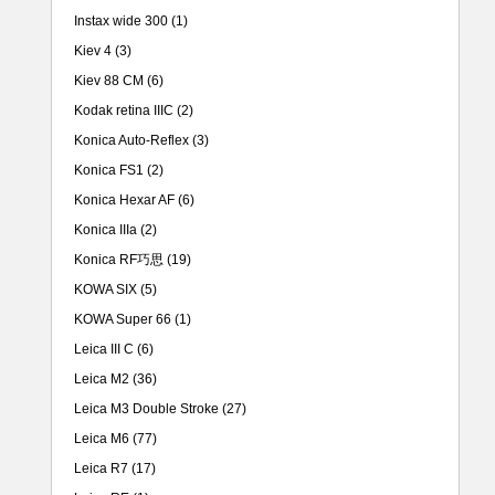
Instax wide 300
(1)
Kiev 4
(3)
Kiev 88 CM
(6)
Kodak retina IIIC
(2)
Konica Auto-Reflex
(3)
Konica FS1
(2)
Konica Hexar AF
(6)
Konica IIIa
(2)
Konica RF巧思
(19)
KOWA SIX
(5)
KOWA Super 66
(1)
Leica III C
(6)
Leica M2
(36)
Leica M3 Double Stroke
(27)
Leica M6
(77)
Leica R7
(17)