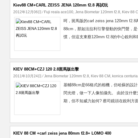
Kiev88 CM+CARL ZEISS JENA 120mm f2.8 再試玩
2012年12月06日
⁄
Fuji reala ace100
,
Jena Biometar 120mm f2.8
,
Kiev 88 
呵，斑馬版的carl zeiss jena 120
88cm，那如法拉利引擎發動的快門聲，是
慣，但這支東蔡120mm f2.8的中心銳利
KIEV 88CM+CZJ 120 2.8斑馬版出擊
2011年10月24日
⁄
Jena Biometar 120mm f2.8
,
Kiev 88 CM
,
konica centuria 
基輔88cm是66格式的相機，仿哈蘇的設計和
閃光燈，做一下人像拍攝先。 由於沒什麼光源就單
期，但不知威力如何? 蔡司鏡頭在銳利方面
KIEV 88 CM +carl zeiss jena 80mm f2.8+ LOMO 400