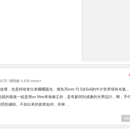
692字 ⁄ 瀏覽數 4,436 views+
會放壞，也是時候拿出來曬曬陽光。俄魚35mm f3.5在6x6的中片世界很有名氣
鏡的最後一組是用uv filter來做修正的，是有參與到成像的光學設計。啊，手
lter照拍攝啦。不知出來的效果如何。菲林...
+閱