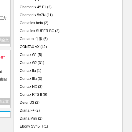
Chamonix 45 F1
(2)
Chamonix 5x7N
(11)
正方
Contaflex beta
(2)
Contaflex SUPER BC
(2)
Contarex 牛眼
(6)
讀全文
CONTAX AX
(42)
Contax G1
(5)
+0°
Contax G2
(31)
Contax IIa
(1)
t
Contax IIIa
(3)
次東歐
Contax NX
(3)
Contax RTS II
(6)
讀全文
Dejur D3
(2)
Diana F+
(2)
Diana Mini
(2)
Ebony SV45TI
(1)