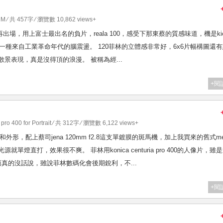
CM
⁄ 共 457字 ⁄ 瀏覽數 10,862 views+
mm f2.8再出場，用上富士最出名的負片，reala 100，感受下那東蔡的質感味道，機是ki
一種來自工業革命年代的腦震盪。 120菲林的立體感非常好，6x6片幅構圖還
和散景表現，真是沒得頂的浪漫。 被稱為經...
+閱
pro 400 for Portrait
⁄ 共 312字 ⁄ 瀏覽數 6,122 views+
外形，配上蔡司jena 120mm f2.8這支單鍍膜的斑馬機，加上我買來的舊式me
燈直打，效果很不爽。 菲林用konica centuria pro 400的人像片，雖
真的沒話說，雖說菲林數碼化會後期銳利，不...
+閱