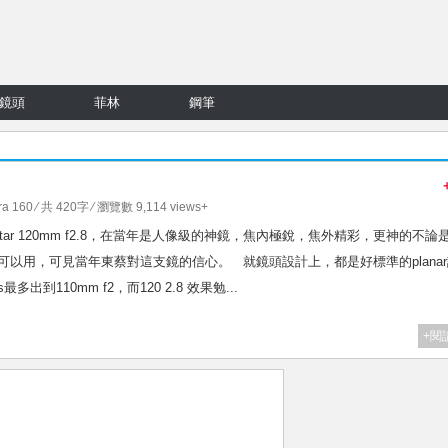
鏡頭
菲林
鋼筆
ra 160
⁄ 共 420字 ⁄ 瀏覽數 9,114 views+
ometar 120mm f2.8，在當年是人像級的神鏡，焦內極銳，焦外精彩，更神的不論
nt就可以用，可見當年東蔡對這支鏡的信心。 就鏡頭設計上，都是好標準的plana
s最多出到110mm f2，而120 2.8 效果勉...
+閱