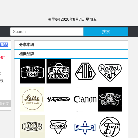
凌晨好!
2026年8月7日 星期五
分享本網
相機品牌
+0°
是
r設
讀全文