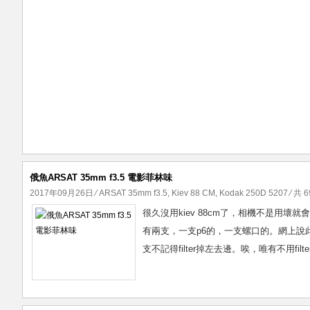
俄魚ARSAT 35mm f3.5 電影菲林味
2017年09月26日
⁄
ARSAT 35mm f3.5
,
Kiev 88 CM
,
Kodak 250D 5207
⁄ 共 
很久沒用kiev 88cm了，相機不是用壞就
有兩支，一支p6的，一支螺口的。網上說此
支不記得filter掉左去邊。唉，唯有不用fi