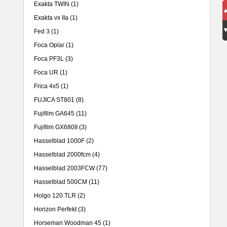
Exakta TWIN
(1)
Exakta vx IIa
(1)
Fed 3
(1)
Foca Oplar
(1)
Foca PF3L
(3)
Foca UR
(1)
Frica 4x5
(1)
FUJICA ST801
(8)
Fujifilm GA645
(11)
Fujifilm GX680II
(3)
Hasselblad 1000F
(2)
Hasselblad 2000fcm
(4)
Hasselblad 2003FCW
(77)
Hasselblad 500CM
(11)
Holgo 120 TLR
(2)
Horizon Perfekt
(3)
Horseman Woodman 45
(1)