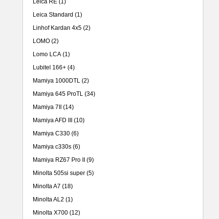
Leica RE
(1)
Leica Standard
(1)
Linhof Kardan 4x5
(2)
LOMO
(2)
Lomo LCA
(1)
Lubitel 166+
(4)
Mamiya 1000DTL
(2)
Mamiya 645 ProTL
(34)
Mamiya 7II
(14)
Mamiya AFD III
(10)
Mamiya C330
(6)
Mamiya c330s
(6)
Mamiya RZ67 Pro II
(9)
Minolta 505si super
(5)
Minolta A7
(18)
Minolta AL2
(1)
Minolta X700
(12)