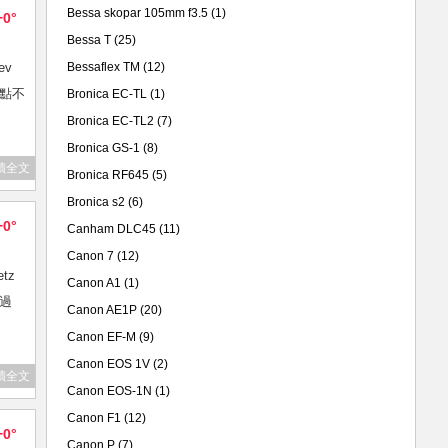
Bessa skopar 105mm f3.5
(1)
+0°
Bessa T
(25)
ev
Bessaflex TM
(12)
有點不
Bronica EC-TL
(1)
Bronica EC-TL2
(7)
Bronica GS-1
(8)
讀全文
Bronica RF645
(5)
Bronica s2
(6)
+0°
Canham DLC45
(11)
Canon 7
(12)
tz
Canon A1
(1)
是過
Canon AE1P
(20)
Canon EF-M
(9)
Canon EOS 1V
(2)
讀全文
Canon EOS-1N
(1)
Canon F1
(12)
+0°
Canon P
(7)