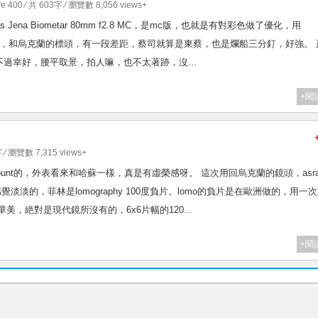
ve 400
⁄ 共 603字 ⁄ 瀏覽數 8,056 views+
s Jena Biometar 80mm f2.8 MC，是mc版，也就是有對彩色做了優化，用
畫質效果，和烏克蘭的標頭，有一段差距，蔡司就算是東蔡，也是爛船三分釘，好強。 
過幸好，腰平取景，拍人嘛，也不太著跡，沒...
+閱
 ⁄ 瀏覽數 7,315 views+
6 mount的，外表看來和哈蘇一樣，真是有虛榮感呀。 這次用回烏克蘭的鏡頭，asra
覺淡淡的，菲林是lomography 100度負片。lomo的負片是在歐洲做的，用一
，絶對是現代鏡所沒有的，6x6片幅的120...
+閱