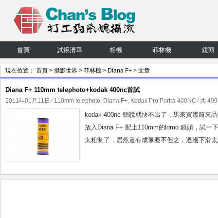
首頁
試鏡清單
相機
菲林機
鏡頭
現在位置：
首頁
>
攝影世界
>
菲林機
>
Diana F+
> 文章
Diana F+ 110mm telephoto+kodak 400nc首試
2011年01月11日
⁄
110mm telephoto
,
Diana F+
,
Kodak Pro Portra 400NC
⁄ 共 49
kodak 400nc 聽說就快不出了，馬來買
放入Diana F+ 配上110mm的lomo 鏡
太粗制了，居然還有成像圈不但之，週邊下滑太誇