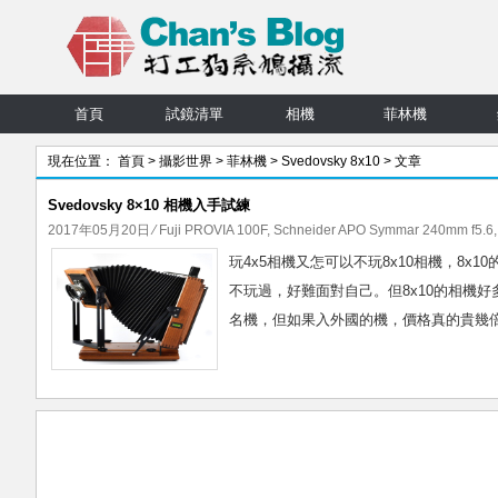
首頁
試鏡清單
相機
菲林機
現在位置：
首頁
>
攝影世界
>
菲林機
>
Svedovsky 8x10
> 文章
Svedovsky 8×10 相機入手試練
2017年05月20日
⁄
Fuji PROVIA 100F
,
Schneider APO Symmar 240mm f5.6
玩4x5相機又怎可以不玩8x10相機，8x
不玩過，好難面對自己。但8x10的相機
名機，但如果入外國的機，價格真的貴幾倍