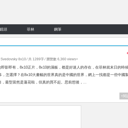
鏡頭
菲林
鋼筆
,
Svedovsky 8x10
⁄ 共 1289字 ⁄ 瀏覽數 6,360 views+
10的即影即有，8x10正片，8x10的濕板，都是好迷人的存在，在菲林就末日的時
好多，怎選擇？在8x10大畫幅的世界真的是中國的世界，網上一找都是一些中國
，最型當然是蓮花啦，但真的買不起。思前想後，...
+閱