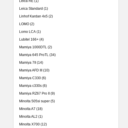
Leica RE
(1)
Leica Standard
(1)
Linhof Kardan 4x5
(2)
LOMO
(2)
Lomo LCA
(1)
Lubitel 166+
(4)
Mamiya 1000DTL
(2)
Mamiya 645 ProTL
(34)
Mamiya 7II
(14)
Mamiya AFD III
(10)
Mamiya C330
(6)
Mamiya c330s
(6)
Mamiya RZ67 Pro II
(9)
Minolta 505si super
(5)
Minolta A7
(18)
Minolta AL2
(1)
Minolta X700
(12)