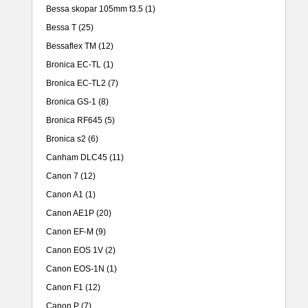
Bessa skopar 105mm f3.5
(1)
Bessa T
(25)
Bessaflex TM
(12)
Bronica EC-TL
(1)
Bronica EC-TL2
(7)
Bronica GS-1
(8)
Bronica RF645
(5)
Bronica s2
(6)
Canham DLC45
(11)
Canon 7
(12)
Canon A1
(1)
Canon AE1P
(20)
Canon EF-M
(9)
Canon EOS 1V
(2)
Canon EOS-1N
(1)
Canon F1
(12)
Canon P
(7)