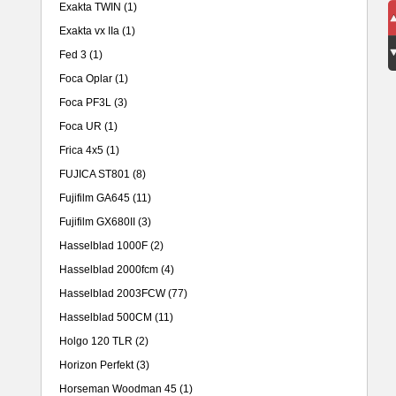
Exakta TWIN
(1)
Exakta vx IIa
(1)
Fed 3
(1)
Foca Oplar
(1)
Foca PF3L
(3)
Foca UR
(1)
Frica 4x5
(1)
FUJICA ST801
(8)
Fujifilm GA645
(11)
Fujifilm GX680II
(3)
Hasselblad 1000F
(2)
Hasselblad 2000fcm
(4)
Hasselblad 2003FCW
(77)
Hasselblad 500CM
(11)
Holgo 120 TLR
(2)
Horizon Perfekt
(3)
Horseman Woodman 45
(1)