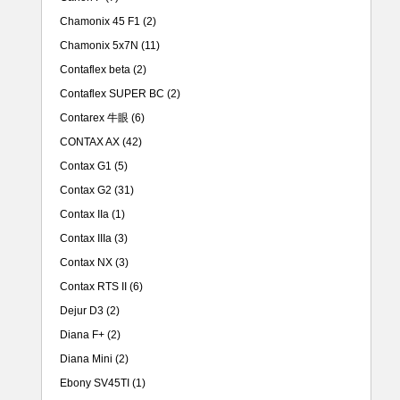
Chamonix 45 F1
(2)
Chamonix 5x7N
(11)
Contaflex beta
(2)
Contaflex SUPER BC
(2)
Contarex 牛眼
(6)
CONTAX AX
(42)
Contax G1
(5)
Contax G2
(31)
Contax IIa
(1)
Contax IIIa
(3)
Contax NX
(3)
Contax RTS II
(6)
Dejur D3
(2)
Diana F+
(2)
Diana Mini
(2)
Ebony SV45TI
(1)