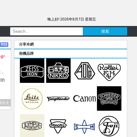
晚上好!
2026年8月7日 星期五
分享本網
相機品牌
+0°
候，
製的
讀全文