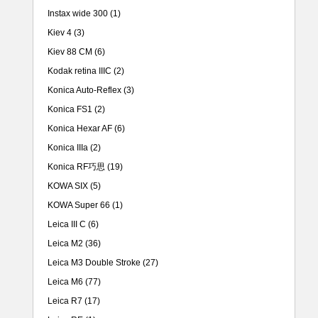
Instax wide 300
(1)
Kiev 4
(3)
Kiev 88 CM
(6)
Kodak retina IIIC
(2)
Konica Auto-Reflex
(3)
Konica FS1
(2)
Konica Hexar AF
(6)
Konica IIIa
(2)
Konica RF巧思
(19)
KOWA SIX
(5)
KOWA Super 66
(1)
Leica III C
(6)
Leica M2
(36)
Leica M3 Double Stroke
(27)
Leica M6
(77)
Leica R7
(17)