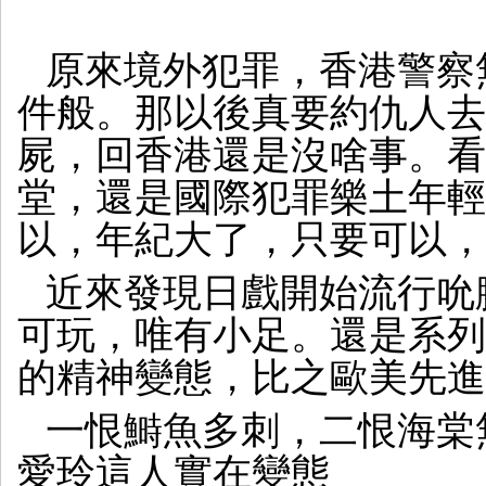
原來境外犯罪，香港警察
件般。那以後真要約仇人去
屍，回香港還是沒啥事。看
堂，還是國際犯罪樂土年輕
以，年紀大了，只要可以，
近來發現日戲開始流行吮
可玩，唯有小足。還是系列
的精神變態，比之歐美先進
一恨鰣魚多刺，二恨海棠
愛玲這人實在變態