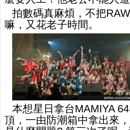
拍數碼真麻煩，不把RA
嘛，又花老子時間。
本想星日拿台MAMIYA 64
頂，一由防潮箱中拿出來，