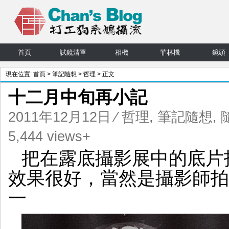
首頁
試鏡清單
相機
菲林機
鏡頭
現在位置:
首頁
>
筆記隨想
>
哲理
> 正文
十二月中旬再小記
2011年12月12日
⁄
哲理
,
筆記隨想
,
5,444 views+
把在露底攝影展中的底片拍
效果很好，當然是攝影師拍
一