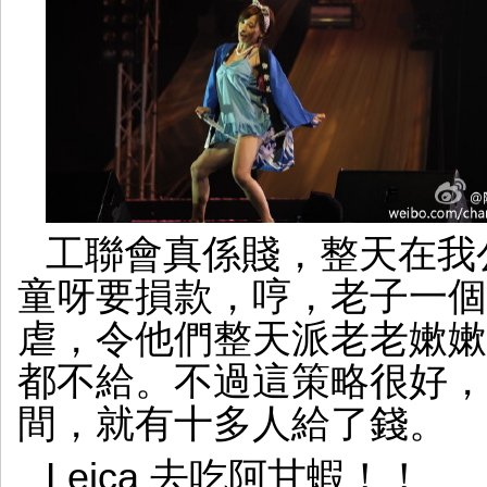
工聯會真係賤，整天在我
童呀要損款，哼，老子一個
虐，令他們整天派老老嫰嫰
都不給。不過這策略很好，
間，就有十多人給了錢。
Leica 去吃阿甘蝦！！