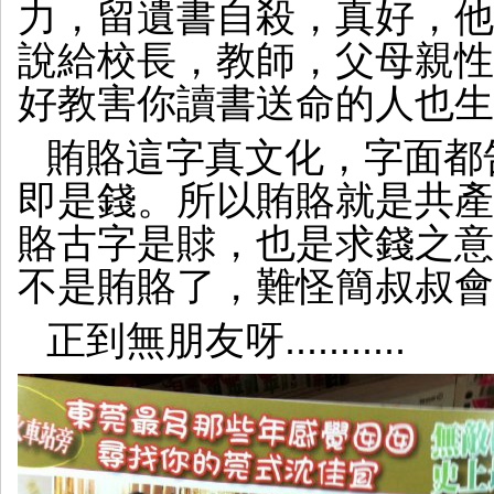
力，留遺書自殺，真好，他
說給校長，教師，父母親性
好教害你讀書送命的人也生
賄賂這字真文化，字面都
即是錢。所以賄賂就是共產
賂古字是賕，也是求錢之意
不是賄賂了，難怪簡叔叔會
正到無朋友呀...........