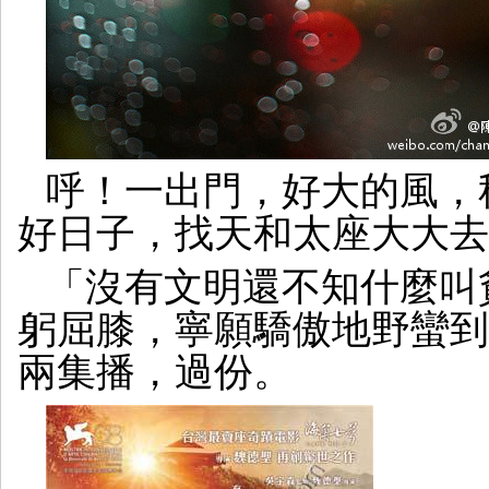
呼！一出門，好大的風，
好日子，找天和太座大大去
「沒有文明還不知什麼叫
躬屈膝，寧願驕傲地野蠻到底
兩集播，過份。