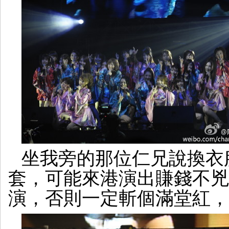
坐我旁的那位仁兄說換衣
套，可能來港演出賺錢不兇
演，否則一定斬個滿堂紅，