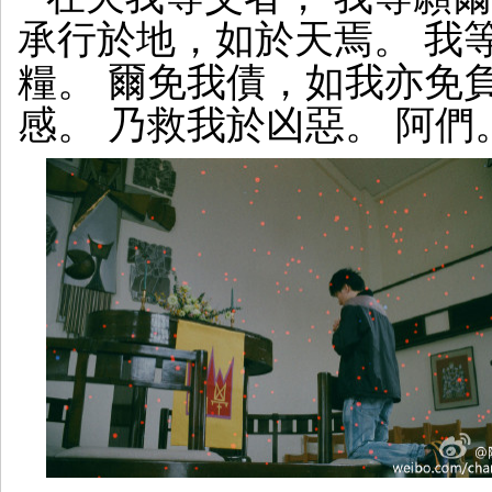
承行於地，如於天焉。 我
糧。 爾免我債，如我亦免
感。 乃救我於凶惡。 阿們