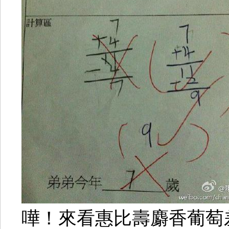
嘩！來看惠比壽麝香葡萄