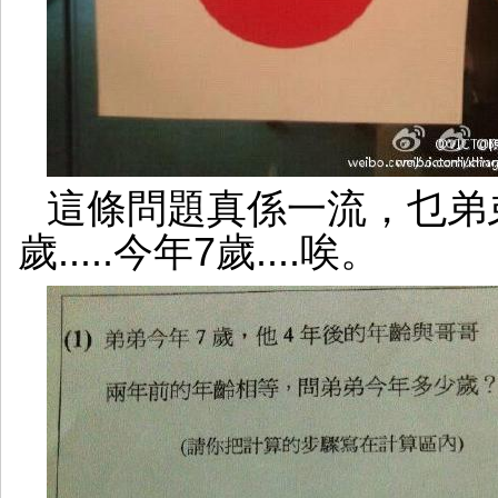
這條問題真係一流，乜弟弟
歲.....今年7歲....唉。