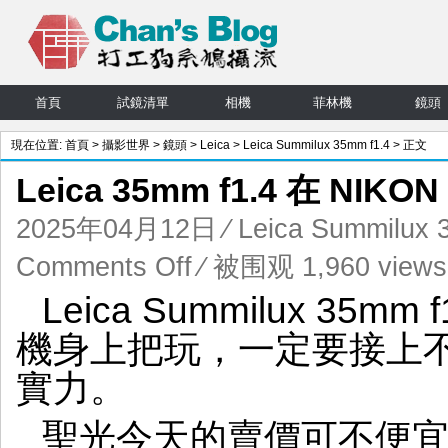
首頁
試鏡清單
相機
菲林機
鏡頭
現在位置:
首頁
>
攝影世界
>
鏡頭
>
Leica
>
Leica Summilux 35mm f1.4
> 正文
Leica 35mm f1.4 在 NIK
2025年04月12日
⁄
Leica Summilux 
on
Comments Off
⁄ 被围观 1,960 views
Leica
Leica Summilux 35
35mm
f1.4
機身上把玩，一定要接上不同
在
NIKON
實力。
ZF
上
聖光今天的賣價可不便宜，
的