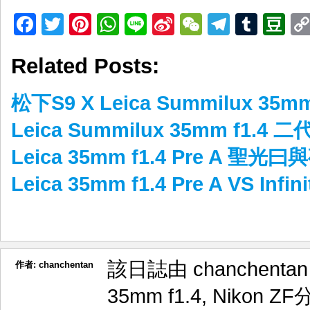
Facebook
Twitter
Pinterest
WhatsApp
Line
Sina
WeChat
Telegr
Tumb
D
Weibo
Related Posts:
松下S9 X Leica Summilux 35m
Leica Summilux 35mm f1.4
Leica 35mm f1.4 Pre A 聖光曰
Leica 35mm f1.4 Pre A VS Infin
該日誌由 chanchenta
作者:
chanchentan
35mm f1.4
,
Nikon ZF