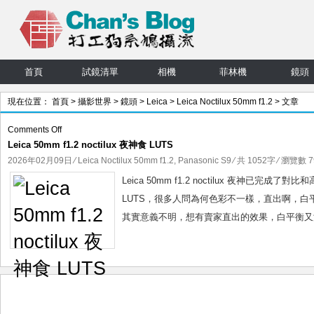
首頁
試鏡清單
相機
菲林機
鏡頭
現在位置：
首頁
>
攝影世界
>
鏡頭
>
Leica
>
Leica Noctilux 50mm f1.2
> 文章
on
Comments Off
Leica 50mm f1.2 noctilux 夜神食 LUTS
Leica
50mm
2026年02月09日
⁄
Leica Noctilux 50mm f1.2
,
Panasonic S9
⁄ 共 1052字 ⁄ 瀏覽數 7
f1.2
Leica 50mm f1.2 noctilux 夜神
noctilux
LUTS，很多人問為何色彩不一樣，直出啊，白
夜
其實意義不明，想有賣家直出的效果，白平衡又沒法教
神
食
LUTS