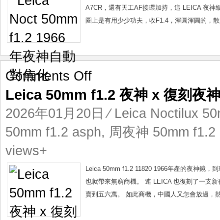
神
A7CR，還有天工AF接環加持，這 LEICA
自
圈上是有用少少功夫，收F1.4，渾圓渾圓的，散
動
對
焦
化
on
Comments Off
Leica
Leica 50mm f1.2 夜神 x 復刻
50mm
f1.2
2026年01月20日
⁄
Leica Noctilux 5
夜
神
50mm f1.2 asph
,
周夜神 50mm f1.2 
x
views+
復
刻
Leica 50mm f1.2 11820 1966年
夜
神
也就帶來無窮商機。 連 LEICA 也復刻了一支新夜神 LEICA 
x
賣到五六萬。 如此商機，中國人又怎會放過，熱
周
夜