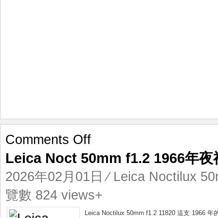
on
Comments Off
Leica
Leica Noct 50mm f1.2 19
Noct
50mm
2026年02月01日
⁄
Leica Noctilux 5
f1.2
1966
覽數 824 views+
年
夜
Leica Noctilux 50mm f1.2 11820