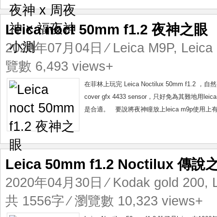
神
x
福
Leica noct 50mm f1.2 夜神之眼
夜
2020年07月04日
⁄
Leica M9P
,
Leica
神
小
覽數 6,493 views+
測
在菲林上玩完 Leica Noctilux 50mm f1
cover gfx 4433 sensor，只好免為其難地用le
是合適。 要說將夜神瞳放上leica m9p使用上
Leica 50mm f1.2 Noctilux 傳
2020年04月30日
⁄
Kodak gold 200
,
共 1556字 ⁄ 瀏覽數 10,323 views+