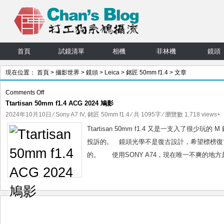
首頁
試鏡清單
相機
菲林機
鏡頭
現在位置：
首頁
>
攝影世界
>
鏡頭
>
Leica
>
銘匠 50mm f1.4
> 文章
on
Comments Off
Ttartisan 50mm f1.4 ACG 2024 鳩影
Ttartisan
50mm
2024年10月10日
⁄
Sony A7 IV
,
銘匠 50mm f1.4
⁄ 共 1095字 ⁄ 瀏覽數 1,718 views+
f1.4
Ttartisan 50mm f1.4 又是一支入
ACG
投訴的。 鏡頭光學不是復古設計，希望標榜復古 L
2024
的。 使用SONY A74，現在唯一不爽的地方是，M
鳩
影