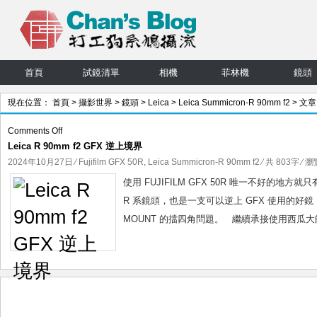
首頁
試鏡清單
相機
菲林機
鏡頭
現在位置：
首頁
>
攝影世界
>
鏡頭
>
Leica
>
Leica Summicron-R 90mm f2
> 文章
on
Comments Off
Leica R 90mm f2 GFX 逆上境界
Leica
R
2024年10月27日
⁄
Fujifilm GFX 50R
,
Leica Summicron-R 90mm f2
⁄ 共 803字 ⁄ 瀏
90mm
使用 FUJIFILM GFX 50R 唯一不好的地方就
f2
R 系鏡頭，也是一支可以逆上 GFX 使用的好
GFX
MOUNT 的擋四角問題。 繼續承接使用西瓜大
逆
上
境
界