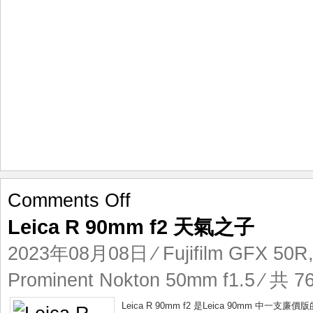
on
Comments Off
Leica
Leica R 90mm f2 天氣之子
R
90mm
2023年08月08日
⁄
Fujifilm GFX 50R
f2
天
Prominent Nokton 50mm f1.5
⁄ 共 7
氣
之
Leica R 90mm f2 是Leica 90mm 中一